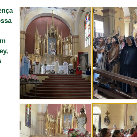
ença
ossa
em
ey,
5