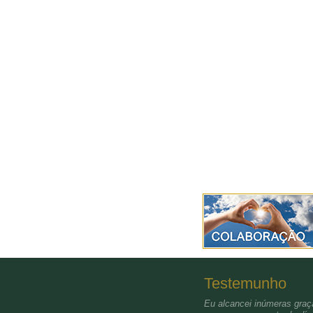
Testemunho
Eu alcancei inúmeras graça