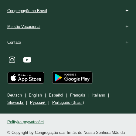
Congregação no Brasil
Missão Vocacional
Contato
Deutsch
English
Español
Français
Italiano
Slowacki
Ρусский
Português (Brasil)
Polityka prywatności
© Copyright by Congregação das Irmãs de Nossa Senhora Mãe da