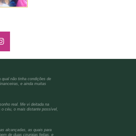
a qual não tinha condições de
inanceiras, e ainda muitas
sonho real. Me vi deitada na
o céu, o mais distante possível,
ças alcançadas, as quais para
em de duas cirurgias feitas, e