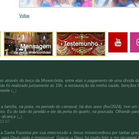
Voltar
s através do terço da Misericórdia, entre elas o pagamento de uma dívida d
da foi realizado justamente às 15h, a restauração da minha saúde, bençãos f
amente
(...)
família, na praia, no período do carnaval, há dois anos (fev/2024), tive um 
. Eu do lado do janelão e ele da porta do quarto, na pousada. Olhando para 
e alcança
(...)
-03-07
a Santa Faustina por sua intercessão a Jesus misericordioso por tantas gra
para Deus nada é impossível. Graças a Deus fui muito feliz e me recuperei b