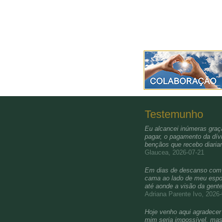
Testemunho
Eu alcancei inúmeras graça
pagar, o pagamento da dívi
bençãos que recebo diari
Glaucea, 2026-07-21
Em dias de descanso com a 
cama ao lado de meu esposo
até aonde a visão da gent
Adriana Parente Ivo, 2026
Hoje venho aqui agradecer 
mim seria impossível, mas 