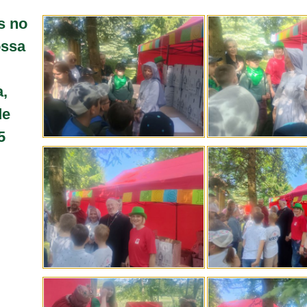
s no
ossa
a,
de
5