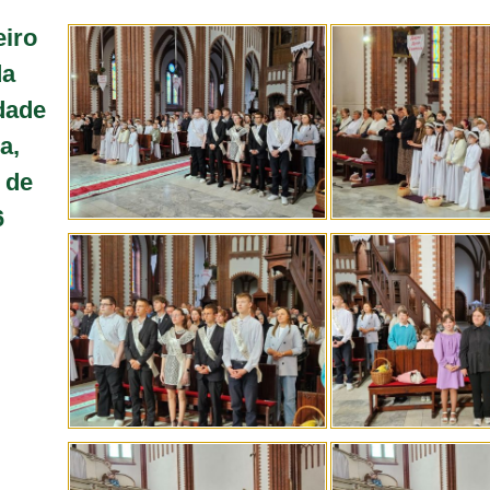
eiro
da
dade
a,
 de
6