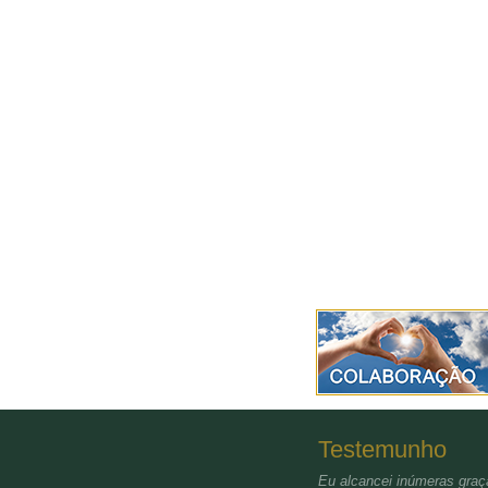
Testemunho
Eu alcancei inúmeras graça