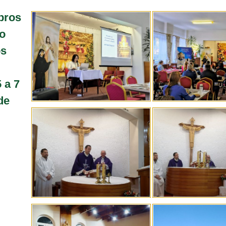
bros
o
os
 a 7
de