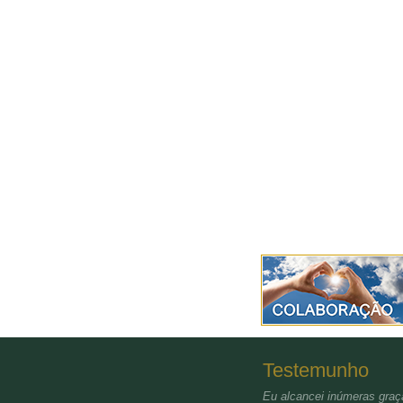
Testemunho
Eu alcancei inúmeras graça