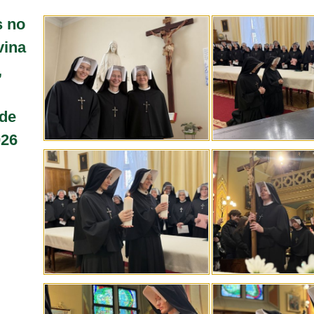
s no
vina
,
 de
026