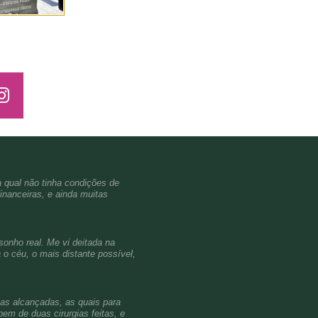
a qual não tinha condições de
inanceiras, e ainda muitas
sonho real. Me vi deitada na
o céu, o mais distante possível,
ças alcançadas, as quais para
em de duas cirurgias feitas, e