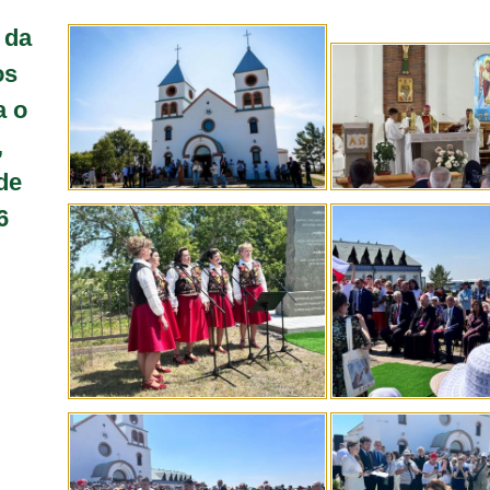
 da
os
a o
,
de
6