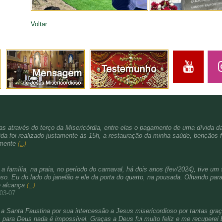
Voltar
s através do terço da Misericórdia, entre elas o pagamento de uma dívida d
da foi realizado justamente às 15h, a restauração da minha saúde, bençãos f
amente
(...)
família, na praia, no período do carnaval, há dois anos (fev/2024), tive um 
. Eu do lado do janelão e ele da porta do quarto, na pousada. Olhando para 
e alcança
(...)
-03-07
a Santa Faustina por sua intercessão a Jesus misericordioso por tantas gra
para Deus nada é impossível. Graças a Deus fui muito feliz e me recuperei b