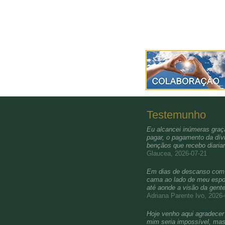
Testemunho
Eu alcancei inúmeras graça
pagar, o pagamento da dívi
bençãos que recebo diari
Glaucea, 2026-07-21
Em dias de descanso com a 
cama ao lado de meu esposo
até aonde a visão da gent
Adriana Parente Ivo, 2026
Hoje venho aqui agradecer 
mim seria impossível, mas 