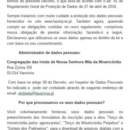
termos do presente Decreto, o que está de acordo com o art. 91 do
Regulamento Geral de Proteção de Dados de 27 de abril de 2016.
Sempre tratamos com muito cuidado a proteção dos dados pessoais
fornecidos no site www.faustyna.pl. Também agora, querendo
cumprir as obrigações contidas no novo regulamento, cumprimos
nossa obrigação de prestar informação, fazendo-o a seguir.
Declaramos que utilizamos os seus dados apenas no âmbito da lei e
com base no seu consentimento.
Administrador de dados pessoais:
Congregação das Irmãs de Nossa Senhora Mãe da Misericórdia
Rua Żytnia 3/9
01-014 Varsóvia
Com base no artigo 30 do Decreto, um Inspetor de Dados Pessoais
foi indicado e pode ser contatado através do seguinte endereço de
email:
elzbieta@faustyna.pl
Por que processamos os seus dados pessoais?
Você voluntariamente forneceu seus dados pessoais no
preenchimento dos formulários de inscrição para a obra “Terço da
misericórdia pelos agonizantes”, “Terço da Misericórdia Perpétuo” e
“Sorteio dos Padroeiros”; para o download de arquivos digitais com a