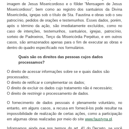
imagem de Jesus Misericordioso e o fôlder “Mensagem de Jesus
Misericordioso”, bem como ao registro dos santuários da Divina
Misericórdia, igrejas sob o título de Sta. Faustina e obras sob o seu
patrocínio, pedidos de orações e testemunhos. Esses dados, porém,
após o término da ação, são imediatamente excluídos, como no
caso de intenções, testemunhos, santuários, igrejas, patrocínio,
sorteio de Padroeiros, Terço da Misericórdia Perpétuo, e em outros
casos, são armazenados apenas para o fim de executar as obras e
dentro do quadro especificado nos formulários.
Quais são os direitos das pessoas cujos dados
processamos?
O direito de acessar informações sobre se e quais dados são
processados;
O direito de retificar e complementar os dados;
O direito de excluir os dados cujo tratamento não é necessário;
O direito de restringir o processamento de dados.
O fornecimento de dados pessoais é plenamente voluntário, no
entanto, em alguns casos, a recusa em fornecê-los pode resultar na
impossibilidade de realização de certas ações, como a participação
em algumas obras realizadas por meio do site
www.faustyna.pl
.
Informamos ainda que nos termos do art. 41 do Decreto, se você