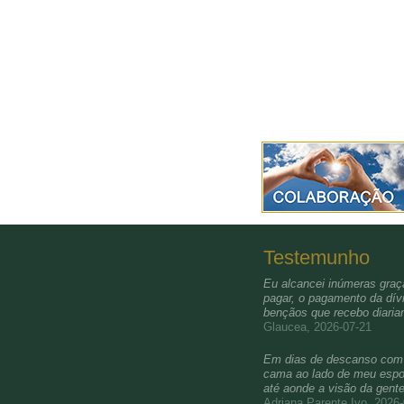
Testemunho
Eu alcancei inúmeras graça
pagar, o pagamento da dívi
bençãos que recebo diari
Glaucea, 2026-07-21
Em dias de descanso com a 
cama ao lado de meu esposo
até aonde a visão da gent
Adriana Parente Ivo, 2026