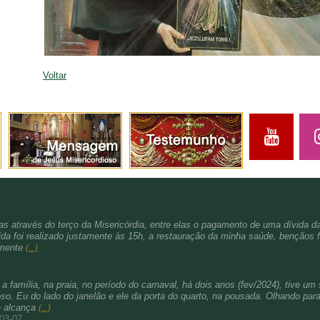
Voltar
s através do terço da Misericórdia, entre elas o pagamento de uma dívida d
da foi realizado justamente às 15h, a restauração da minha saúde, bençãos f
amente
(...)
família, na praia, no período do carnaval, há dois anos (fev/2024), tive um 
. Eu do lado do janelão e ele da porta do quarto, na pousada. Olhando para 
e alcança
(...)
-03-07