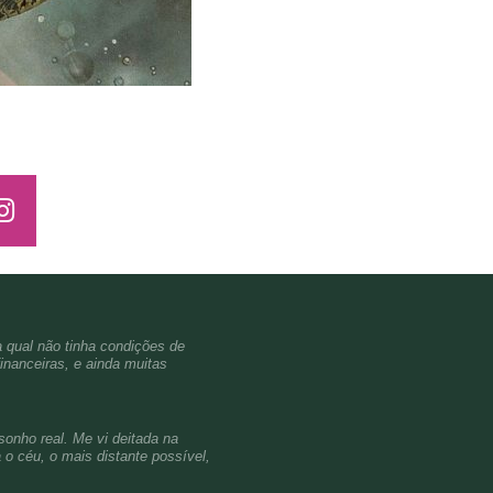
a qual não tinha condições de
inanceiras, e ainda muitas
sonho real. Me vi deitada na
o céu, o mais distante possível,