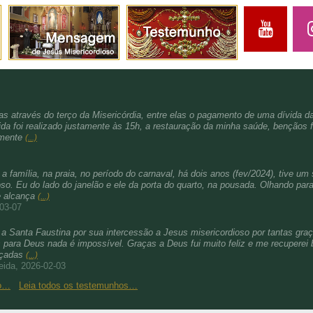
s através do terço da Misericórdia, entre elas o pagamento de uma dívida d
da foi realizado justamente às 15h, a restauração da minha saúde, bençãos f
amente
(...)
família, na praia, no período do carnaval, há dois anos (fev/2024), tive um 
. Eu do lado do janelão e ele da porta do quarto, na pousada. Olhando para 
e alcança
(...)
-03-07
a Santa Faustina por sua intercessão a Jesus misericordioso por tantas gra
para Deus nada é impossível. Graças a Deus fui muito feliz e me recuperei b
nçadas
(...)
eida, 2026-02-03
ho…
Leia todos os testemunhos…