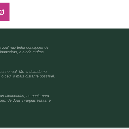
a qual não tinha condições de
inanceiras, e ainda muitas
sonho real. Me vi deitada na
o céu, o mais distante possível,
ças alcançadas, as quais para
em de duas cirurgias feitas, e