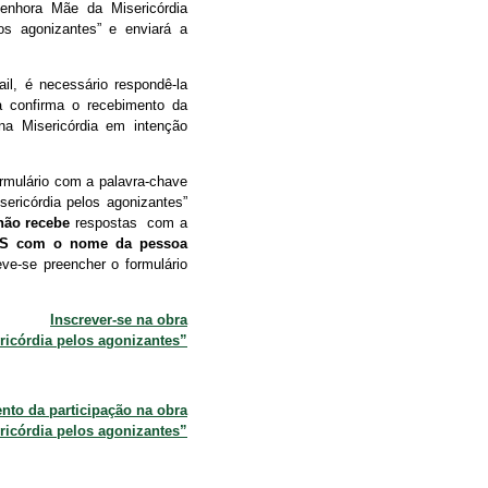
enhora Mãe da Misericórdia
os agonizantes” e enviará a
l, é necessário respondê-la
a confirma o recebimento da
na Misericórdia em intenção
rmulário com a palavra-chave
ericórdia pelos agonizantes”
não recebe
respostas com a
SMS com o nome da pessoa
ve-se preencher o formulário
Inscrever-se na obra
ricórdia pelos agonizantes”
nto da participação na obra
ricórdia pelos agonizantes”