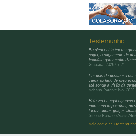
Testemunho
Eu alcancei inúmeras graça
pagar, o pagamento da dívi
bençãos que recebo diari
Glaucea, 2026-07-21
Em dias de descanso com a 
cama ao lado de meu esposo
até aonde a visão da gent
Adriana Parente Ivo, 2026
Hoje venho aqui agradecer 
mim seria impossível, mas 
tantas outras graças alca
Sirlene Pena de Assis Alm
Adicione o seu testemun