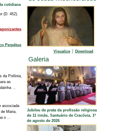
a cotidiana
r (D. 452).
 agonizantes
ço Perpétuo
Visualize
Download
Galeria
s da Polônia,
para as
ainha ...
e associada
Jubileu de prata da profissão religiosa
 de Maria,
de 11 irmãs, Santuário de Cracóvia, 1º
a o ...
de agosto de 2026