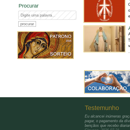
Procurar
o
e
.
Testemunho
Eu alcancei inúmeras graça
pagar, o pagamento da dívi
bençãos que recebo diari