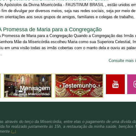
Os Apóstolos da Divina Misericórdia - FAUSTINUM BRASIL , estão unidos e
 fim de divulgar por diversos meios, seja nas redes sociais, seja por meio de 
m orientações aos seus grupos de amigos, familiares e colegas de trabalho, .
A Promessa de Maria para a Congregação
A Promessa de Maria para a Congregação Quando a Congregação das Irmãs
Senhora Mãe da Misericórdia escolheu Maria como sua Superiora Celestial, I
viu em uma visão todas as irmãs cobertas com o manto dela e ouviu as pala
..
Consulte mais 
s através do terço da Misericórdia, entre elas o pagamento de uma dívida d
da foi realizado justamente às 15h, a restauração da minha saúde, bençãos f
amente
(...)