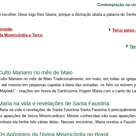
Contemplação na vid
ecolher, Deus logo lhes falaria, porque a distração abafa a palavra do Senho
missão
Terço pelos
da Misericórdia e Terço
Ter
Culto Mariano no mês de Maio
Culto Mariano no mês de Maio Tradicionalmente, em maio, em todas as igreja
e até mesmo em pequenas capelas à beira das estradas, os fiéis se reúnem 
"Majówki" - orações em honra da Santíssima Virgem Maria com o canto da Lad
Maria na vida e revelações de Santa Faustina
Maria na vida e revelações de Santa Faustina Santa Faustina é principalment
às aparições de Jesus Misericordioso. Menos conhecidas são suas aparições
mbora ela tenha tido várias delas. Nesses encontros, Maria revelou a Faustin
Os Apóstolos da Divina Misericórdia no Brasil