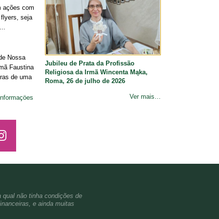
m ações com
flyers, seja
..
 de Nossa
Jubileu de Prata da Profissão
rmã Faustina
Religiosa da Irmã Wincenta Mąka,
vras de uma
Roma, 26 de julho de 2026
Ver mais…
informaçöes
a qual não tinha condições de
inanceiras, e ainda muitas