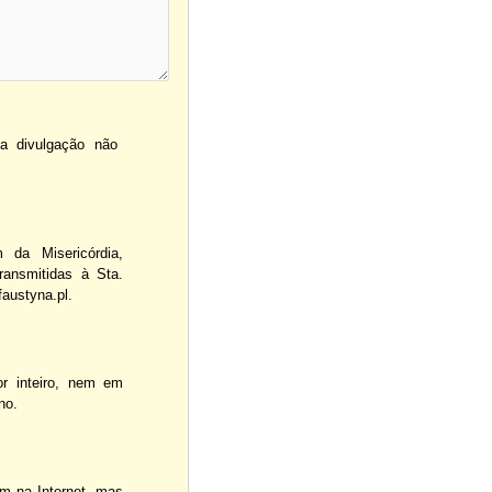
a divulgação não
da Misericórdia,
ransmitidas à Sta.
austyna.pl.
r inteiro, nem em
no.
m na Internet, mas