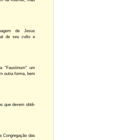
magem de Jesus
cal de seu culto e
ca "Faustinum" um
em outra forma, bem
ros que devem obtê-
la Congregação das