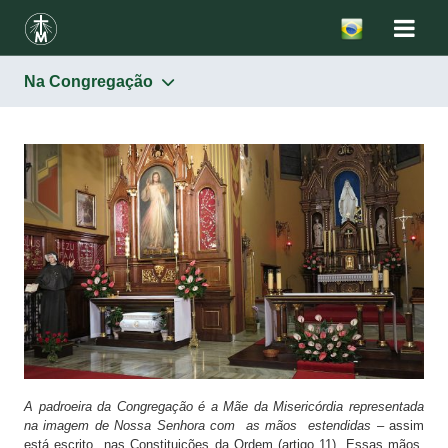
Na Congregação
Nossa Senhora Mãe da Misericórdia
Na Igreja
Na Congregação
A padroeira da Congregação é a Mãe da Misericórdia representada
na imagem de Nossa Senhora com as mãos estendidas
– assim
está escrito nas Constituições da Ordem (artigo 11). Essas mãos