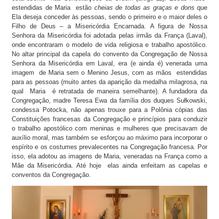
estendidas de Maria estão
cheias de todas as graças e dons
que
Ela deseja conceder às pessoas, sendo o primeiro e o maior deles o
Filho de Deus – a Misericórdia Encarnada. A figura de Nossa
Senhora da Misericórdia foi adotada pelas irmãs da França (Laval),
onde encontraram o modelo de vida religiosa e trabalho apostólico.
No altar principal da capela do convento da Congregação de Nossa
Senhora da Misericórdia em Laval, era (e ainda é) venerada uma
imagem de Maria sem o Menino Jesus, com as mãos estendidas
para as pessoas (muito antes da aparição da medalha milagrosa, na
qual Maria é retratada de maneira semelhante). A fundadora da
Congregação, madre Teresa Ewa da família dos duques Sułkowski,
condessa Potocka, não apenas trouxe para a Polônia cópias das
Constituições francesas da Congregação e princípios para conduzir
o trabalho apostólico com meninas e mulheres que precisavam de
auxílio moral, mas também se esforçou ao máximo para incorporar o
espírito e os costumes prevalecentes na Congregação francesa. Por
isso, ela adotou as imagens de Maria, veneradas na França como a
Mãe da Misericórdia. Até hoje elas ainda enfeitam as capelas e
conventos da Congregação.