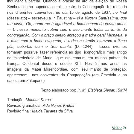
indulgência parcial. Quando a oração de ato da eleição de Nossa
Senhora como superiora geral celeste da Congregação foi recitada
nos diferentes conventos, no dia 15 de agosto de 1937,
no final
(desse ato) – escreveu a Ir. Faustina –
vi a Virgem Santíssima, que
me disse: Oh, como me é agradável a homenagem do vosso amor.
— E nesse momento cobriu com o seu manto todas as irmãs da
congregação. Com o braço direito abraçou a madre geral Michaela, e
a mim com o braço esquerdo, e todas as irmãs estavam a Seus
pés, cobertas com o Seu manto.
(D. 1244). Esses eventos
tornaram possível fazer referência ao tipo iconográfico mais antigo
da misericórdia de Maria que era comum em muitos países da
Europa Ocidental desde o século XIII. Nos últimos anos, as
imagens da Mater Misericordiae, com seu manto de proteção,
apareceram nos conventos da Congregação (em Cracóvia e na
capela em Zakopane).
Texto elaborado por:
Ir. M. Elżbieta Siepak ISMM
Tradução:
Mariusz Korus
Revisão gramatical:
Ada Nunes Krukar
Revisão final:
Maida Tavares da Silva
Voltar