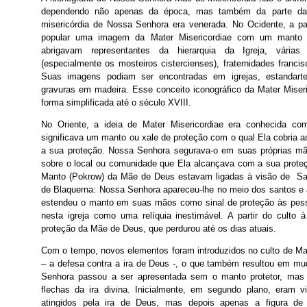
dependendo não apenas da época, mas também da parte da
misericórdia de Nossa Senhora era venerada. No Ocidente, a part
popular uma imagem da Mater Misericordiae com um manto 
abrigavam representantes da hierarquia da Igreja, várias 
(especialmente os mosteiros cistercienses), fraternidades franc
Suas imagens podiam ser encontradas em igrejas, estandarte
gravuras em madeira. Esse conceito iconográfico da Mater Mis
forma simplificada até o século XVIII.
No Oriente, a ideia de Mater Misericordiae era conhecida c
significava um manto ou xale de proteção com o qual Ela cobria 
a sua proteção. Nossa Senhora segurava-o em suas próprias mã
sobre o local ou comunidade que Ela alcançava com a sua proteção
Manto (Pokrow) da Mãe de Deus estavam ligadas à visão de San
de Blaquerna: Nossa Senhora apareceu-lhe no meio dos santos e a
estendeu o manto em suas mãos como sinal de proteção às pes
nesta igreja como uma relíquia inestimável. A partir do culto à
proteção da Mãe de Deus, que perdurou até os dias atuais.
Com o tempo, novos elementos foram introduzidos no culto de Mat
– a defesa contra a ira de Deus -, o que também resultou em mu
Senhora passou a ser apresentada sem o manto protetor, mas
flechas da ira divina. Inicialmente, em segundo plano, eram v
atingidos pela ira de Deus, mas depois apenas a figura d