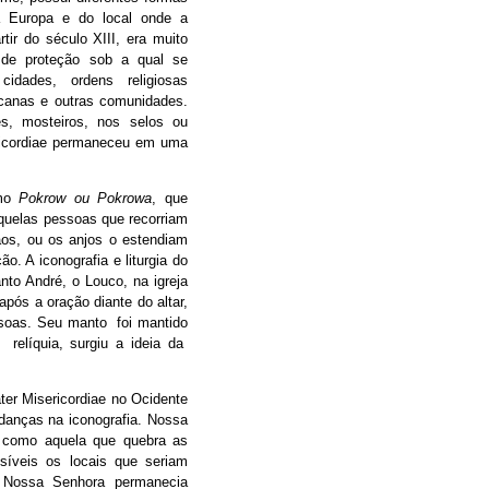
 Europa e do local onde a
ir do século XIII, era muito
de proteção sob a qual se
cidades, ordens religiosas
iscanas e outras comunidades.
s, mosteiros, nos selos ou
ericordiae permaneceu em uma
omo
Pokrow ou Pokrowa
, que
aquelas pessoas que recorriam
os, ou os anjos o estendiam
. A iconografia e liturgia do
to André, o Louco, na igreja
pós a oração diante do altar,
soas. Seu manto foi mantido
 relíquia, surgiu a ideia da
er Misericordiae no Ocidente
danças na iconografia. Nossa
 como aquela que quebra as
isíveis os locais que seriam
e Nossa Senhora permanecia