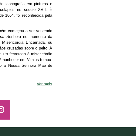
e iconografia em pinturas e
scolápios no século XVII. É
e 1664, foi reconhecida pela
ambém começou a ser venerada
ssa Senhora no momento da
 Misericórdia Encarnada, ou
ãos cruzadas sobre o peito. A
lto fervoroso à misericórdia
Amanhecer em Vilnius tornou-
ado à Nossa Senhora Mãe de
Ver mais