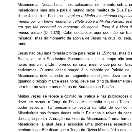
Misericórdia. Nessa hora, nos colocamos em espírito sob a c
misericórdia para nós e para o mundo pelos méritos de Sua Pai
disse Jesus à Ir. Faustina –
implora a Minha misericórdia especi
menos por um breve momento, reflete sobre a Minha Paixão, es
em que Me encontrei no momento da agonia. Essa é a Hora da
mundo inteiro
(D. 1320). Cabe esclarecer aqui que não se tr
minutos), mas do momento da agonia de Jesus na cruz, ou seja,
tarde.
Jesus não deu uma fórmula pronta para rezar às 15 horas, mas dis
Sacra, visitar o Santíssimo Sacramento e, se o tempo não perm
horas nos unir a Ele morrendo na cruz, mesmo que por um br
estivermos. O tema dessa oração é o mistério da Paixão de 
Misericórdia deve atender às seguintes condições: deve ser r
(quando o relógio marca essa hora), deve ser dirigida diretamente
se referir ao valor e aos méritos de Sua dolorosa Paixão.
Muitas vezes se repete a opinião na prática e nas publicações d
deve ser rezado o Terço da Divina Misericórdia e que o Terço
poder especial. Tal pensamento resulta da falta de conhec
Misericórdia nas formas dadas pela Ir. Faustina e talvez da nec
de oração pronta. A oração na Hora da Misericórdia é uma forma 
Misericórdia, à qual Jesus associou uma promessa específic
nenhum lugar Ele disse que o Terço da Divina Misericórdia deve s