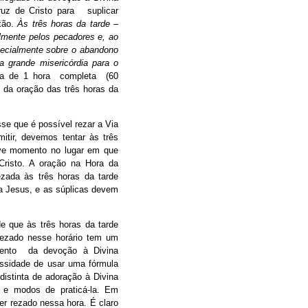
ruz de Cristo para suplicar
xão.
Às três horas da tarde
–
almente pelos pecadores e, ao
pecialmente sobre o abandono
 grande misericórdia para o
ata de 1 hora completa (60
 da oração das três horas da
se que é possível rezar a Via
itir, devemos tentar às três
eve momento no lugar em que
Cristo. A oração na Hora da
ezada às três horas da tarde
 a Jesus, e as súplicas devem
e que às três horas da tarde
 rezado nesse horário tem um
imento da devoção à Divina
essidade de usar uma fórmula
distinta de adoração à Divina
a e modos de praticá-la. Em
er rezado nessa hora. É claro