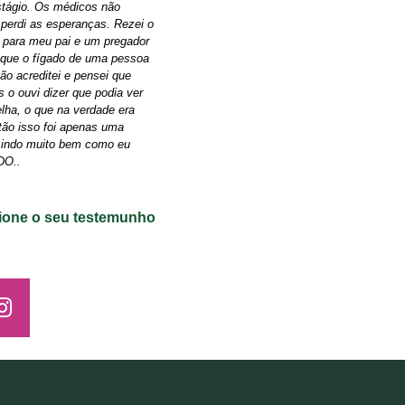
stágio. Os médicos não
 perdi as esperanças. Rezei o
só para meu pai e um pregador
e que o fígado de uma pessoa
o acreditei e pensei que
o ouvi dizer que podia ver
lha, o que na verdade era
tão isso foi apenas uma
e indo muito bem como eu
DO..
ione o seu testemunho