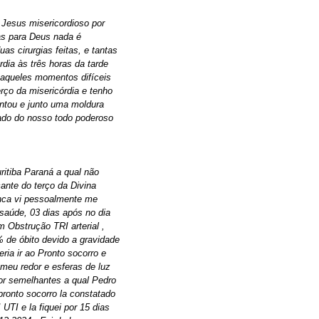
 Jesus misericordioso por
as para Deus nada é
as cirurgias feitas, e tantas
dia às três horas da tarde
aqueles momentos difíceis
rço da misericórdia e tenho
ntou e junto uma moldura
ado do nosso todo poderoso
itiba Paraná a qual não
ante do terço da Divina
unca vi pessoalmente me
saúde, 03 dias após no dia
m Obstrução TRI arterial ,
 de óbito devido a gravidade
eria ir ao Pronto socorro e
 meu redor e esferas de luz
dor semelhantes a qual Pedro
ronto socorro la constatado
UTI e la fiquei por 15 dias