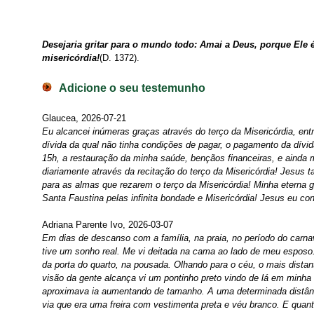
Desejaria gritar para o mundo todo: Amai a Deus, porque Ele
misericórdia!
(D. 1372).
Adicione o seu testemunho
Glaucea, 2026-07-21
Eu alcancei inúmeras graças através do terço da Misericórdia, en
dívida da qual não tinha condições de pagar, o pagamento da dívid
15h, a restauração da minha saúde, bençãos financeiras, e ainda
diariamente através da recitação do terço da Misericórdia! Jesu
para as almas que rezarem o terço da Misericórdia! Minha eterna g
Santa Faustina pelas infinita bondade e Misericórdia! Jesus eu co
Adriana Parente Ivo, 2026-03-07
Em dias de descanso com a família, na praia, no período do carnav
tive um sonho real. Me vi deitada na cama ao lado de meu esposo.
da porta do quarto, na pousada. Olhando para o céu, o mais distan
visão da gente alcança vi um pontinho preto vindo de lá em minha
aproximava ia aumentando de tamanho. A uma determinada distânc
via que era uma freira com vestimenta preta e véu branco. E qua