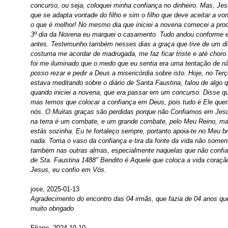
concurso, ou seja, coloquei minha confiança no dinheiro. Mas, J
que se adapta vontade do filho e sim o filho que deve aceitar a v
o que é melhor! No mesmo dia que iniciei a novena comecei a proc
3º dia da Novena eu marquei o casamento. Tudo andou conforme 
antes. Testemunho também nesses dias a graça que tive de um d
costuma me acordar de madrugada, me faz ficar triste e até choro
foi me iluminado que o medo que eu sentia era uma tentação de n
posso rezar e pedir a Deus a misericórdia sobre isto. Hoje, no Ter
estava meditando sobre o diário de Santa Faustina, falou de algo
quando iniciei a novena, que era passar em um concurso. Disse q
mas temos que colocar a confiança em Deus, pois tudo é Ele que
nós. O Muitas graças são perdidas porque não Confiamos em Jesus
na terra é um combate, e um grande combate, pelo Meu Reino, m
estás sozinha. Eu te fortaleço sempre, portanto apoia-te no Meu b
nada. Toma o vaso da confiança e tira da fonte da vida não somen
também nas outras almas, especialmente naquelas que não confia
de Sta. Faustina 1488" Bendito é Aquele que coloca a vida coraçã
Jesus, eu confio em Vós.
jose, 2025-01-13
Agradecimento do encontro das 04 irmãs, que fazia de 04 anos qu
muito obrigado
Eliane, 2024-10-10