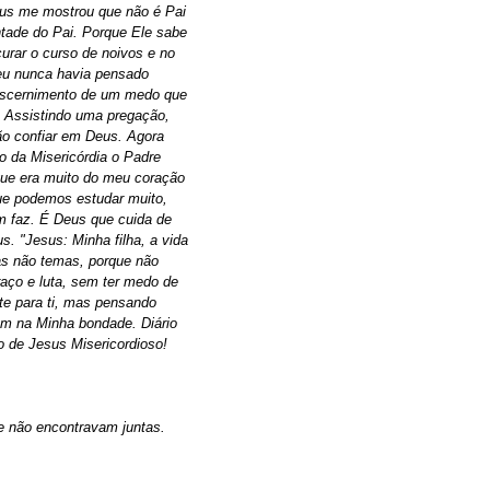
esus me mostrou que não é Pai
ontade do Pai. Porque Ele sabe
urar o curso de noivos e no
eu nunca havia pensado
iscernimento de um medo que
. Assistindo uma pregação,
ão confiar em Deus. Agora
ço da Misericórdia o Padre
 que era muito do meu coração
ue podemos estudar muito,
m faz. É Deus que cuida de
. "Jesus: Minha filha, a vida
as não temas, porque não
raço e luta, sem ter medo de
te para ti, mas pensando
m na Minha bondade. Diário
o de Jesus Misericordioso!
e não encontravam juntas.