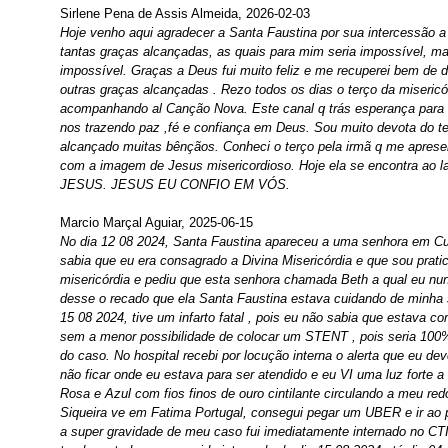
Sirlene Pena de Assis Almeida, 2026-02-03
Hoje venho aqui agradecer a Santa Faustina por sua intercessão a
tantas graças alcançadas, as quais para mim seria impossível, m
impossível. Graças a Deus fui muito feliz e me recuperei bem de du
outras graças alcançadas . Rezo todos os dias o terço da misericór
acompanhando al Canção Nova. Este canal q trás esperança para 
nos trazendo paz ,fé e confiança em Deus. Sou muito devota do te
alcançado muitas bênçãos. Conheci o terço pela irmã q me aprese
com a imagem de Jesus misericordioso. Hoje ela se encontra ao l
JESUS. JESUS EU CONFIO EM VÓS.
Marcio Marçal Aguiar, 2025-06-15
No dia 12 08 2024, Santa Faustina apareceu a uma senhora em Cur
sabia que eu era consagrado a Divina Misericórdia e que sou pratic
misericórdia e pediu que esta senhora chamada Beth a qual eu n
desse o recado que ela Santa Faustina estava cuidando de minha 
15 08 2024, tive um infarto fatal , pois eu não sabia que estava co
sem a menor possibilidade de colocar um STENT , pois seria 100%
do caso. No hospital recebi por locução interna o alerta que eu dev
não ficar onde eu estava para ser atendido e eu VI uma luz forte a
Rosa e Azul com fios finos de ouro cintilante circulando a meu re
Siqueira ve em Fatima Portugal, consegui pegar um UBER e ir ao p
a super gravidade de meu caso fui imediatamente internado no CTI 