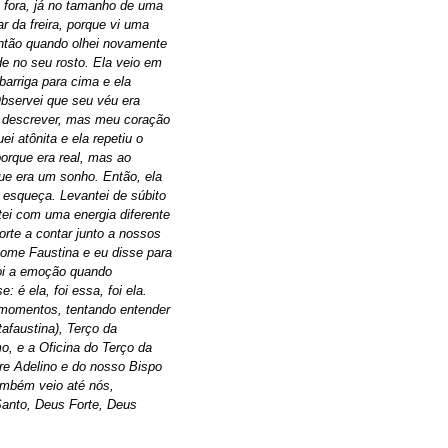
 fora, já no tamanho de uma
ar da freira, porque vi uma
ntão quando olhei novamente
de no seu rosto. Ela veio em
arriga para cima e ela
Observei que seu véu era
i descrever, mas meu coração
ei atônita e ela repetiu o
orque era real, mas ao
e era um sonho. Então, ela
 esqueça. Levantei de súbito
tei com uma energia diferente
orte a contar junto a nossos
nome Faustina e eu disse para
foi a emoção quando
: é ela, foi essa, foi ela.
 momentos, tentando entender
afaustina), Terço da
o, e a Oficina do Terço da
re Adelino e do nosso Bispo
mbém veio até nós,
Santo, Deus Forte, Deus