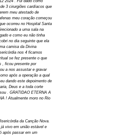
 12 2024 . Fui dado como
de 3 cirurgiões cardíacos que
zerem meu atestado de
e safenas meu coração começou
que ocorreu no Hospital Santa
direcionado a uma sala na
ígado e como eu não tinha
obri no dia seguinte que ela
uma camisa da Divina
sericórdia nos 4 ficamos
tual se fez presente o que
 , ficou presente por
u a nos assustar e gravar
 como após a operação a qual
 eu dando este depoimento de
aria, Deus e a toda corte
que sou . GRATIDAO ETERNA A
! Atualmente moro no Rio
Misericórdia da Canção Nova.
já vivo em união estável e
só após passar em um