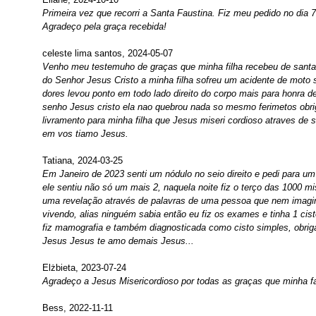
Primeira vez que recorri a Santa Faustina. Fiz meu pedido no dia 7 
Agradeço pela graça recebida!
celeste lima santos, 2024-05-07
Venho meu testemuho de graças que minha filha recebeu de santa 
do Senhor Jesus Cristo a minha filha sofreu um acidente de moto
dores levou ponto em todo lado direito do corpo mais para honra d
senho Jesus cristo ela nao quebrou nada so mesmo ferimetos obri
livramento para minha filha que Jesus miseri cordioso atraves de 
em vos tiamo Jesus.
Tatiana, 2024-03-25
Em Janeiro de 2023 senti um nódulo no seio direito e pedi para um
ele sentiu não só um mais 2, naquela noite fiz o terço das 1000 mis
uma revelação através de palavras de uma pessoa que nem imagi
vivendo, alias ninguém sabia então eu fiz os exames e tinha 1 ci
fiz mamografia e também diagnosticada como cisto simples, obrigad
Jesus Jesus te amo demais Jesus...
Elżbieta, 2023-07-24
Agradeço a Jesus Misericordioso por todas as graças que minha f
Bess, 2022-11-11