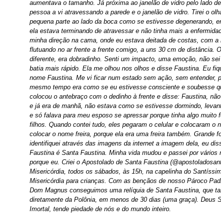
aumentava o tamanho. Já próxima ao janelão de vidro pelo lado de
pessoa a vi atravessando a parede e o janelão de vidro. Tirei o olh
pequena parte ao lado da boca como se estivesse degenerando, e
ela estava terminando de atravessar e não tinha mais a enfermida
minha direção na cama, onde eu estava deitada de costas, com a b
flutuando no ar frente a frente comigo, a uns 30 cm de distância. 
diferente, era dobradinho. Senti um impacto, uma emoção, não se
batia mais rápido. Ela me olhou nos olhos e disse Faustina. Eu fiqu
nome Faustina. Me vi ficar num estado sem ação, sem entender, p
mesmo tempo era como se eu estivesse consciente e soubesse qu
colocou o antebraço com o dedinho à frente e disse: Faustina, não
e já era de manhã, não estava como se estivesse dormindo, levan
e só falava para meu esposo se apressar porque tinha algo muito f
filhos. Quando contei tudo, eles pegaram o celular e colocaram o 
colocar o nome freira, porque ela era uma freira também. Grande 
identifiquei através das imagens da internet a imagem dela, eu disse
Faustina é Santa Faustina. Minha vida mudou e passei por vários
porque eu. Criei o Apostolado de Santa Faustina (@apostoladosant
Misericórdia, todos os sábados, às 15h, na capelinha do Santíssim
Misericórdia para crianças. Com as bençãos de nosso Pároco Pad
Dom Magnus conseguimos uma relíquia de Santa Faustina, que ta
diretamente da Polônia, em menos de 30 dias (uma graça). Deus 
Imortal, tende piedade de nós e do mundo inteiro.