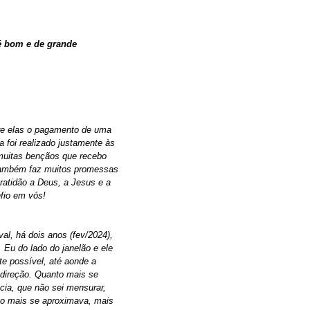
 é bom e de grande
tre elas o pagamento de uma
a foi realizado justamente às
 muitas bençãos que recebo
s também faz muitos promessas
ratidão a Deus, a Jesus e a
nfio em vós!
al, há dois anos (fev/2024),
 Eu do lado do janelão e ele
te possível, até aonde a
 direção. Quanto mais se
ia, que não sei mensurar,
nto mais se aproximava, mais