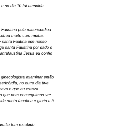
e no dia 10 fui atendida.
Faustina pela misericordioa
 sofreu muito com muitas
e santa Fautina ede nosso
ga santa Faustina por dado o
santafaustina Jesus eu confio
 ginecologista examinar então
ericórdia, no outro dia tive
nava o que eu estava
sto que nem conseguimos ver
a santa faustina e gloria a ti
amília tem recebido