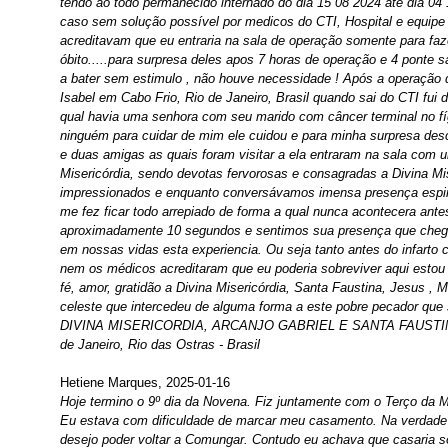
tendo ao todo permanecido internado do dia 15 08 2024 até dia 04
caso sem solução possível por medicos do CTI, Hospital e equipe 
acreditavam que eu entraria na sala de operação somente para fa
óbito.....para surpresa deles apos 7 horas de operação e 4 pont
a bater sem estimulo , não houve necessidade ! Após a operação 
Isabel em Cabo Frio, Rio de Janeiro, Brasil quando sai do CTI fui 
qual havia uma senhora com seu marido com câncer terminal no f
ninguém para cuidar de mim ele cuidou e para minha surpresa desc
e duas amigas as quais foram visitar a ela entraram na sala com 
Misericórdia, sendo devotas fervorosas e consagradas a Divina Mi
impressionados e enquanto conversávamos imensa presença espiri
me fez ficar todo arrepiado de forma a qual nunca acontecera antes
aproximadamente 10 segundos e sentimos sua presença que chego
em nossas vidas esta experiencia. Ou seja tanto antes do infarto
nem os médicos acreditaram que eu poderia sobreviver aqui estou
fé, amor, gratidão a Divina Misericórdia, Santa Faustina, Jesus , M
celeste que intercedeu de alguma forma a este pobre pecador 
DIVINA MISERICORDIA, ARCANJO GABRIEL E SANTA FAUSTINA 
de Janeiro, Rio das Ostras - Brasil
Hetiene Marques, 2025-01-16
Hoje termino o 9º dia da Novena. Fiz juntamente com o Terço da 
Eu estava com dificuldade de marcar meu casamento. Na verdade 
desejo poder voltar a Comungar. Contudo eu achava que casaria 