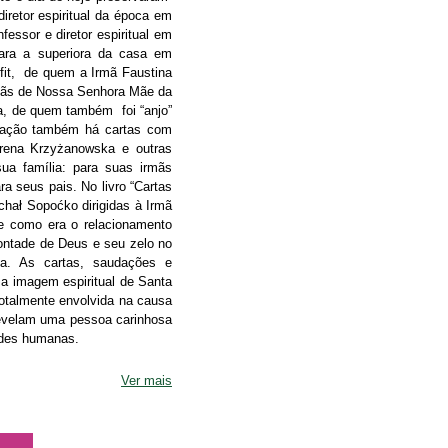
iretor espiritual da época em
essor e diretor espiritual em
ara a superiora da casa em
fit, de quem a Irmã Faustina
rmãs de Nossa Senhora Mãe da
na, de quem também foi “anjo”
egação também há cartas com
Irena Krzyżanowska e outras
ua família: para suas irmãs
a seus pais. No livro “Cartas
hał Sopoćko dirigidas à Irmã
de como era o relacionamento
ntade de Deus e seu zelo no
ia. As cartas, saudações e
a imagem espiritual de Santa
otalmente envolvida na causa
revelam uma pessoa carinhosa
ades humanas.
Ver mais