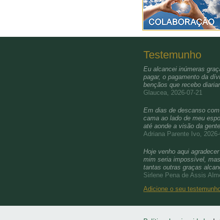
Testemunho
Eu alcancei inúmeras graça
pagar, o pagamento da dívi
bençãos que recebo diari
Glaucea, 2026-07-21
Em dias de descanso com a 
cama ao lado de meu esposo
até aonde a visão da gent
Adriana Parente Ivo, 2026
Hoje venho aqui agradecer 
mim seria impossível, mas 
tantas outras graças alca
Sirlene Pena de Assis Alm
Adicione o seu testemun