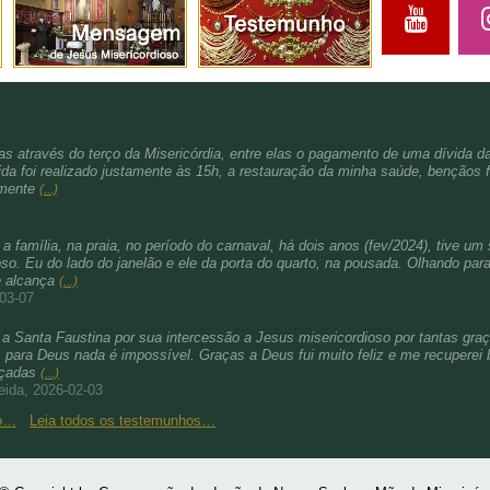
s através do terço da Misericórdia, entre elas o pagamento de uma dívida d
da foi realizado justamente às 15h, a restauração da minha saúde, bençãos f
amente
(...)
família, na praia, no período do carnaval, há dois anos (fev/2024), tive um 
. Eu do lado do janelão e ele da porta do quarto, na pousada. Olhando para 
e alcança
(...)
-03-07
a Santa Faustina por sua intercessão a Jesus misericordioso por tantas gra
para Deus nada é impossível. Graças a Deus fui muito feliz e me recuperei b
nçadas
(...)
eida, 2026-02-03
ho…
Leia todos os testemunhos…