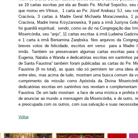
se 19 cartas escritas por ela ao Beato Pe. Michał Sopoćko, seu d
que morou em Vilnius, 1 carta ao Pe. Józef Andrasz SJ, seu conf
Cracóvia, 3 cartas à Madre Geral Michaela Moraczewska, 1 p
Cracóvia, Madre Irena Krzyżanowska, 9 para a irmã Justyna Goło
foi guardiã espiritual, sendo, como se diz na Congregação das I
Misericórdia, seu “anjo”, 11 cartas escritas à irmã Ludwina Gadzi
e 1 carta à irmã Beniamina Zarębska. Nos arquivos da Congr
breves votos de felicidade, escritos em verso para a Madre 
irmãs. Também se preservaram algumas cartas escritas para s
Eugenia, Natalia e Wanda e dedicatórias escritas em santinhos par
de Santa Faustina” também foram publicadas as cartas do Pe. Mic
Faustina (9 no total), as quais não só permitem ter uma ideia 
entre eles, mas acima de tudo, mostram uma busca comum da vo
cumprimento da missão como Apóstola da Divina Misericórd
dedicatórias escritas em santinhos nos revelam e complementam 
Faustina. De um lado mostram a face de uma mística e profeta t
de anunciar ao mundo a mensagem da Misericórdia, e de outro, 
e preocupada com os outros, com sua salvação e suas necessid
Voltar