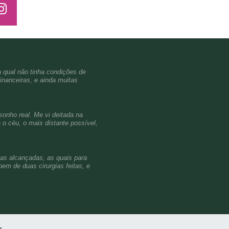
a qual não tinha condições de
inanceiras, e ainda muitas
sonho real. Me vi deitada na
o céu, o mais distante possível,
ças alcançadas, as quais para
em de duas cirurgias feitas, e