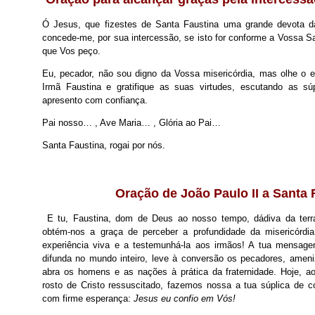
Ó Jesus, que fizestes de Santa Faustina uma grande devota da 
concede-me, por sua intercessão, se isto for conforme a Vossa S
que Vos peço.
Eu, pecador, não sou digno da Vossa misericórdia, mas olhe o es
Irmã Faustina e gratifique as suas virtudes, escutando as sú
apresento com confiança.
Pai nosso… , Ave Maria… , Glória ao Pai…
Santa Faustina, rogai por nós.
Oração de João Paulo II a Santa 
E tu, Faustina, dom de Deus ao nosso tempo, dádiva da terra 
obtém-nos a graça de perceber a profundidade da misericórdia 
experiência viva e a testemunhá-la aos irmãos! A tua mensag
difunda no mundo inteiro, leve à conversão os pecadores, ameniz
abra os homens e as nações à prática da fraternidade. Hoje, ao
rosto de Cristo ressuscitado, fazemos nossa a tua súplica de 
com firme esperança:
Jesus eu confio em Vós!