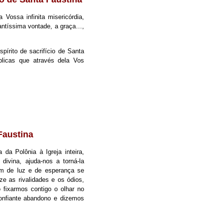
Vossa infinita misericórdia,
antíssima vontade, a graça…,
pírito de sacrifício de Santa
plicas que através dela Vos
Faustina
da Polônia à Igreja inteira,
divina, ajuda-nos a torná-la
em de luz e de esperança se
e as rivalidades e os ódios,
 fixarmos contigo o olhar no
confiante abandono e dizemos