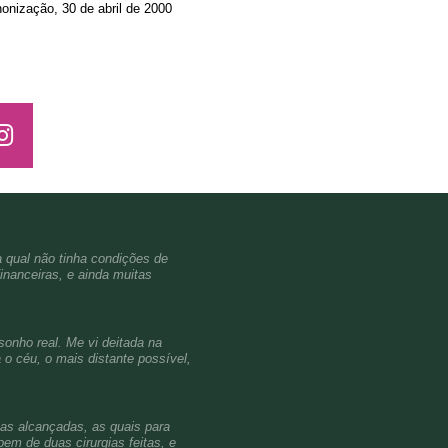
onização, 30 de abril de 2000
a qual não tinha condições de
inanceiras, e ainda muitas
sonho real. Me vi deitada na
o céu, o mais distante possível,
ças alcançadas, as quais para
em de duas cirurgias feitas, e