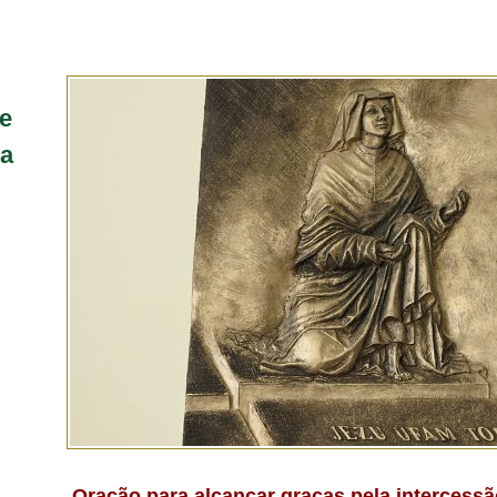
e
na
Oração para alcançar graças pela intercessã