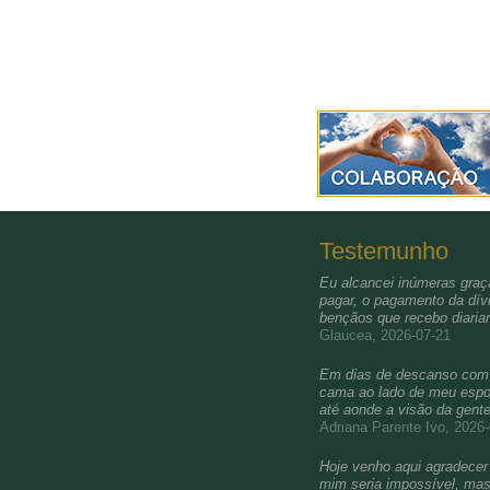
Testemunho
Eu alcancei inúmeras graça
pagar, o pagamento da dívi
bençãos que recebo diari
Glaucea, 2026-07-21
Em dias de descanso com a 
cama ao lado de meu esposo
até aonde a visão da gent
Adriana Parente Ivo, 2026
Hoje venho aqui agradecer 
mim seria impossível, mas 