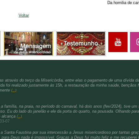
Da homilia de can
Voltar
s através do terço da Misericórdia, entre elas o pagamento de uma dívida d
da foi realizado justamente às 15h, a restauração da minha saúde, bençãos f
amente
(...)
família, na praia, no período do carnaval, há dois anos (fev/2024), tive um 
. Eu do lado do janelão e ele da porta do quarto, na pousada. Olhando para 
e alcança
(...)
-03-07
a Santa Faustina por sua intercessão a Jesus misericordioso por tantas gra
para Deus nada é impossível. Graças a Deus fui muito feliz e me recuperei b