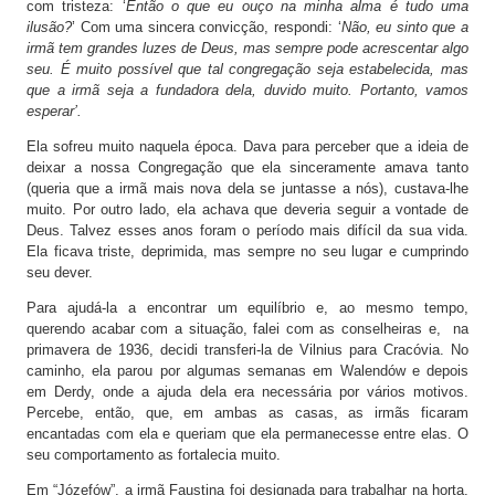
com tristeza: ‘
Então o que eu ouço na minha alma é tudo uma
ilusão?
’ Com uma sincera convicção, respondi: ‘
Não, eu sinto que a
irmã tem grandes luzes de Deus, mas sempre pode acrescentar algo
seu. É muito possível que tal congregação seja
estabelecida, mas
que a irmã seja a fundadora dela, duvido muito. Portanto, vamos
esperar’.
Ela sofreu muito naquela época. Dava para perceber que a ideia de
deixar a nossa Congregação que ela sinceramente amava tanto
(queria que a irmã mais nova dela se juntasse a nós), custava-lhe
muito. Por outro lado, ela achava que deveria seguir a vontade de
Deus. Talvez esses anos foram o período mais difícil da sua vida.
Ela ficava triste, deprimida, mas sempre no seu lugar e cumprindo
seu dever.
Para ajudá-la a encontrar um equilíbrio e, ao mesmo tempo,
querendo acabar com a situação, falei com as conselheiras e, na
primavera de 1936, decidi transferi-la de Vilnius para Cracóvia. No
caminho, ela parou por algumas semanas em Walendów e depois
em Derdy, onde a ajuda dela era necessária por vários motivos.
Percebe, então, que, em ambas as casas, as irmãs ficaram
encantadas com ela e queriam que ela permanecesse entre elas. O
seu comportamento as fortalecia muito.
Em “Józefów”, a irmã Faustina foi designada para trabalhar na horta,