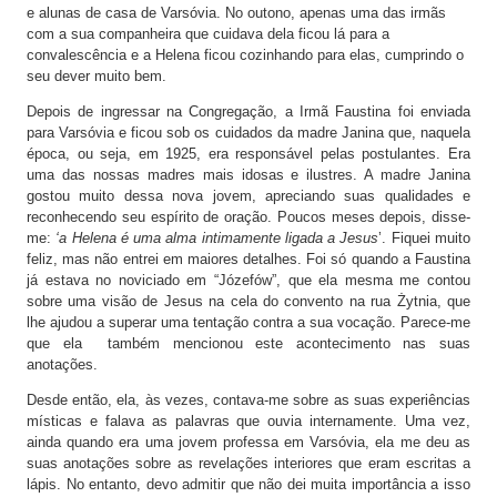
e alunas de casa de Varsóvia. No outono, apenas uma das irmãs
com a sua companheira que cuidava dela ficou lá para a
convalescência e a Helena ficou cozinhando para elas, cumprindo o
seu dever muito bem.
Depois de ingressar na Congregação, a Irmã Faustina foi enviada
para Varsóvia e ficou sob os cuidados da madre Janina que, naquela
época, ou seja, em 1925, era responsável pelas postulantes. Era
uma das nossas madres mais idosas e ilustres. A madre Janina
gostou muito dessa nova jovem, apreciando suas qualidades e
reconhecendo seu espírito de oração. Poucos meses depois, disse-
me:
‘a Helena é uma alma intimamente ligada a Jesus
’. Fiquei muito
feliz, mas não entrei em maiores detalhes. Foi só quando a Faustina
já estava no noviciado em “Józefów”, que ela mesma me contou
sobre uma visão de Jesus na cela do convento na rua Żytnia, que
lhe ajudou a superar uma tentação contra a sua vocação. Parece-me
que ela também mencionou este acontecimento nas suas
anotações.
Desde então, ela, às vezes, contava-me sobre as suas experiências
místicas e falava as palavras que ouvia internamente. Uma vez,
ainda quando era uma jovem professa em Varsóvia, ela me deu as
suas anotações sobre as revelações interiores que eram escritas a
lápis. No entanto, devo admitir que não dei muita importância a isso