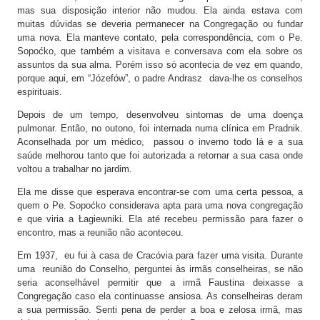
mas sua disposição interior não mudou. Ela ainda estava com
muitas dúvidas se deveria permanecer na Congregação ou fundar
uma nova. Ela manteve contato, pela correspondência, com o Pe.
Sopoćko, que também a visitava e conversava com ela sobre os
assuntos da sua alma. Porém isso só acontecia de vez em quando,
porque aqui, em “Józefów”, o padre Andrasz dava-lhe os conselhos
espirituais.
Depois de um tempo, desenvolveu sintomas de uma doença
pulmonar. Então, no outono, foi internada numa clínica em Pradnik.
Aconselhada por um médico, passou o inverno todo lá e a sua
saúde melhorou tanto que foi autorizada a retornar a sua casa onde
voltou a trabalhar no jardim.
Ela me disse que esperava encontrar-se com uma certa pessoa, a
quem o Pe. Sopoćko considerava apta para uma nova congregação
e que viria a Łagiewniki. Ela até recebeu permissão para fazer o
encontro, mas a reunião não aconteceu.
Em 1937, eu fui à casa de Cracóvia para fazer uma visita. Durante
uma reunião do Conselho, perguntei às irmãs conselheiras, se não
seria aconselhável permitir que a irmã Faustina deixasse a
Congregação caso ela continuasse ansiosa. As conselheiras deram
a sua permissão. Senti pena de perder a boa e zelosa irmã, mas