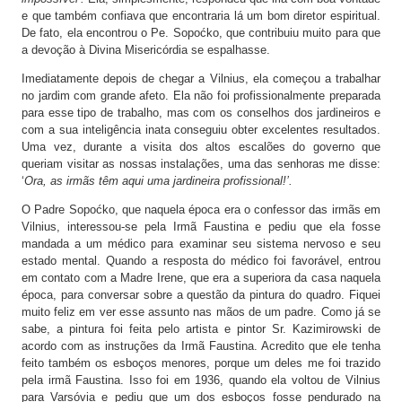
e que também confiava que encontraria lá um bom diretor espiritual.
De fato, ela encontrou o Pe. Sopoćko, que contribuiu muito para que
a devoção à Divina Misericórdia se espalhasse.
Imediatamente depois de chegar a Vilnius, ela começou a trabalhar
no jardim com grande afeto. Ela não foi profissionalmente preparada
para esse tipo de trabalho, mas com os conselhos dos jardineiros e
com a sua inteligência inata conseguiu obter excelentes resultados.
Uma vez, durante a visita dos altos escalões do governo que
queriam visitar as nossas instalações, uma das senhoras me disse:
‘
Ora, as irmãs têm aqui uma jardineira profissional!’.
O Padre Sopoćko, que naquela época era o confessor das irmãs em
Vilnius, interessou-se pela Irmã Faustina e pediu que ela fosse
mandada a um médico para examinar seu sistema nervoso e seu
estado mental. Quando a resposta do médico foi favorável, entrou
em contato com a Madre Irene, que era a superiora da casa naquela
época, para conversar sobre a questão da pintura do quadro. Fiquei
muito feliz em ver esse assunto nas mãos de um padre. Como já se
sabe, a pintura foi feita pelo artista e pintor Sr. Kazimirowski de
acordo com as instruções da Irmã Faustina. Acredito que ele tenha
feito também os esboços menores, porque um deles me foi trazido
pela irmã Faustina. Isso foi em 1936, quando ela voltou de Vilnius
para Varsóvia e pediu que um dos esboços fosse pendurado na