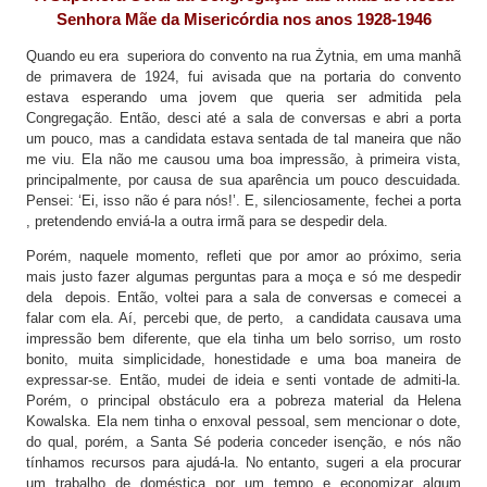
Senhora Mãe da Misericórdia nos anos 1928-1946
Quando eu era superiora do convento na rua Żytnia, em uma manhã
de primavera de 1924, fui avisada que na portaria do convento
estava esperando uma jovem que queria ser admitida pela
Congregação. Então, desci até a sala de conversas e abri a porta
um pouco, mas a candidata estava sentada de tal maneira que não
me viu. Ela não me causou uma boa impressão, à primeira vista,
principalmente, por causa de sua aparência um pouco descuidada.
Pensei: ‘Ei, isso não é para nós!’. E, silenciosamente, fechei a porta
, pretendendo enviá-la a outra irmã para se despedir dela.
Porém, naquele momento, refleti que por amor ao próximo, seria
mais justo fazer algumas perguntas para a moça e só me despedir
dela depois. Então, voltei para a sala de conversas e comecei a
falar com ela. Aí, percebi que, de perto, a candidata causava uma
impressão bem diferente, que ela tinha um belo sorriso, um rosto
bonito, muita simplicidade, honestidade e uma boa maneira de
expressar-se. Então, mudei de ideia e senti vontade de admiti-la.
Porém, o principal obstáculo era a pobreza material da Helena
Kowalska. Ela nem tinha o enxoval pessoal, sem mencionar o dote,
do qual, porém, a Santa Sé poderia conceder isenção, e nós não
tínhamos recursos para ajudá-la. No entanto, sugeri a ela procurar
um trabalho de doméstica por um tempo e economizar algum