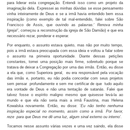
para liderar esta congregação. Entendi isso como um projeto da
imaginação dela. Expressei as minhas dúvidas se esse pensamento
vinha inteiramente de Deus e se a irmã havia entendido bem essa
inspiração (como exemplo de tal mal-entendido, falei sobre São
Francisco de Assis, que ouvindo as palavras:’
Renova minha
Igreja!’
, começou a reconstrução da igreja de São Damião) e que era
necessário rezar, ponderar e esperar.
Por enquanto, o assunto estava quieto, mas não por muito tempo,
pois a irmã estava preocupada com essa ideia e voltou a falar sobre
o assunto na primeira oportunidade. Diante dessas petições
constantes, tomei uma posição mais firme, sobretudo porque se
tratava de deixar a Congregação por uma das irmãs. Então, eu disse
a ela que, como Superiora geral, eu era responsável pela vocação
das irmãs e, portanto, eu não podia concordar com seus projetos
sem pensar profundamente e sem me certificar de que tudo aquilo
era vontade de Deus e não uma tentação de satanás. Falei que
talvez fosse o espírito maligno mesmo que quisesse levá-la ao
mundo e que ela não seria mais a irmã Faustina, mas Helena
Kowalska novamente. Então, eu disse: ‘
Eu não tenho nenhuma
inspiração especial no momento, assim como
a irmã. Por favor,
reze para que Deus me dê uma luz, algum sinal externo ou interno’.
Tocamos nesse assunto várias vezes e uma vez saindo, ela disse