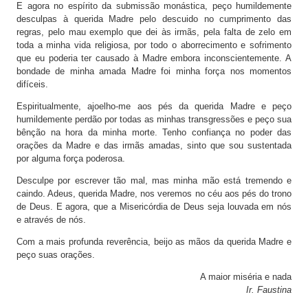
E agora no espírito da submissão monástica, peço humildemente
desculpas à querida Madre pelo descuido no cumprimento das
regras, pelo mau exemplo que dei às irmãs, pela falta de zelo em
toda a minha vida religiosa, por todo o aborrecimento e sofrimento
que eu poderia ter causado à Madre embora inconscientemente. A
bondade de minha amada Madre foi minha força nos momentos
difíceis.
Espiritualmente, ajoelho-me aos pés da querida Madre e peço
humildemente perdão por todas as minhas transgressões e peço sua
bênção na hora da minha morte. Tenho confiança no poder das
orações da Madre e das irmãs amadas, sinto que sou sustentada
por alguma força poderosa.
Desculpe por escrever tão mal, mas minha mão está tremendo e
caindo. Adeus, querida Madre, nos veremos no céu aos pés do trono
de Deus. E agora, que a Misericórdia de Deus seja louvada em nós
e através de nós.
Com a mais profunda reverência, beijo as mãos da querida Madre e
peço suas orações.
A maior miséria e nada
Ir. Faustina