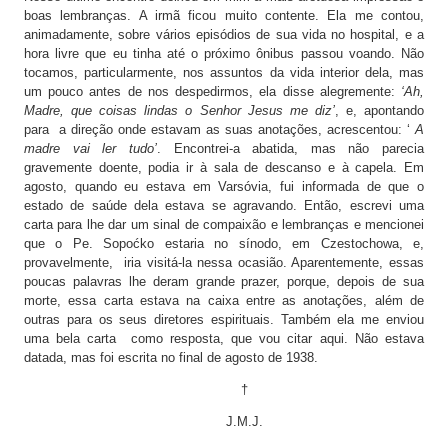
boas lembranças. A irmã ficou muito contente. Ela me contou,
animadamente, sobre vários episódios de sua vida no hospital, e a
hora livre que eu tinha até o próximo ônibus passou voando. Não
tocamos, particularmente, nos assuntos da vida interior dela, mas
um pouco antes de nos despedirmos, ela disse alegremente:
‘Ah,
Madre, que coisas lindas o Senhor Jesus me diz’
, e, apontando
para a direção onde estavam as suas anotações, acrescentou: ‘
A
madre vai ler tudo’
. Encontrei-a abatida, mas não parecia
gravemente doente, podia ir à sala de descanso e à capela. Em
agosto, quando eu estava em Varsóvia, fui informada de que o
estado de saúde dela estava se agravando. Então, escrevi uma
carta para lhe dar um sinal de compaixão e lembranças e mencionei
que o Pe. Sopoćko estaria no sínodo, em Czestochowa, e,
provavelmente, iria visitá-la nessa ocasião. Aparentemente, essas
poucas palavras lhe deram grande prazer, porque, depois de sua
morte, essa carta estava na caixa entre as anotações, além de
outras para os seus diretores espirituais. Também ela me enviou
uma bela carta como resposta, que vou citar aqui. Não estava
datada, mas foi escrita no final de agosto de 1938.
†
J.M.J.