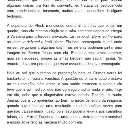
algumas coisas pra fora do convento, eu tratava os pedidos dela
com grande cautela, buscando, muitas vezes, conselhos de alguns
teólogos.
A superiora de Płock mencionou que a irmã tinha que pintar um
quadro, mas ela mesma dirigiu-se a mim somente depois de chegar
a Varsóvia para a terceira provação. Eu respondi:
Bem, eu lhe darei
as tintas e deixarei a irmã pintar.
Ela ficou preocupada e, até onde
eu sei, perguntou a algumas das irmãs se elas poderiam pintar uma
imagem do Senhor Jesus para ela. Ela fazia isso discretamente,
mas sem sucesso, porque as irmãs também não sabiam pintar. No
entanto, dava pra perceber que esse assunto a deixava preocupada.
Hoje eu sei que o tempo de preparação para os últimos votos foi
bastante difícil para a Faustina. A questão de pintar o quadro estava
no seu coração, além disso, a sua saúde começou a piorar e ela
teve que ir ao médico, que não conseguiu achar nada errado. Hoje
em dia, acho que o diagnóstico estava errado. Por fim, a madre
Janina, que a compreendia tão bem no início de sua vida religiosa,
quando ouviu falar de uma revelação a reprimiu várias vezes para
que não caísse numa ilusão, pois isso poderia levá-la aos caminhos
falsos, etc. A irmã Faustina era uma pessoa extremamente sensível
e essas advertências mexiam muito com ela.