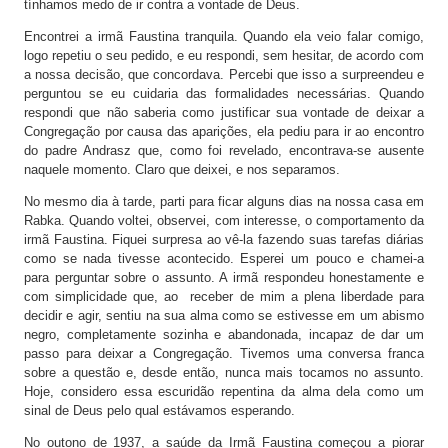
tínhamos medo de ir contra a vontade de Deus.
Encontrei a irmã Faustina tranquila. Quando ela veio falar comigo,
logo repetiu o seu pedido, e eu respondi, sem hesitar, de acordo com
a nossa decisão, que concordava. Percebi que isso a surpreendeu e
perguntou se eu cuidaria das formalidades necessárias. Quando
respondi que não saberia como justificar sua vontade de deixar a
Congregação por causa das aparições, ela pediu para ir ao encontro
do padre Andrasz que, como foi revelado, encontrava-se ausente
naquele momento. Claro que deixei, e nos separamos.
No mesmo dia à tarde, parti para ficar alguns dias na nossa casa em
Rabka. Quando voltei, observei, com interesse, o comportamento da
irmã Faustina. Fiquei surpresa ao vê-la fazendo suas tarefas diárias
como se nada tivesse acontecido. Esperei um pouco e chamei-a
para perguntar sobre o assunto. A irmã respondeu honestamente e
com simplicidade que, ao receber de mim a plena liberdade para
decidir e agir, sentiu na sua alma como se estivesse em um abismo
negro, completamente sozinha e abandonada, incapaz de dar um
passo para deixar a Congregação. Tivemos uma conversa franca
sobre a questão e, desde então, nunca mais tocamos no assunto.
Hoje, considero essa escuridão repentina da alma dela como um
sinal de Deus pelo qual estávamos esperando.
No outono de 1937, a saúde da Irmã Faustina começou a piorar