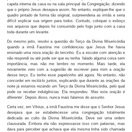
capela interna da casa ou na sala principal da Congregação, dizendo
que o próprio Jesus desejava assim. No entanto, expliquei-lhe que o
quadro pintado de forma tão original, surpreenderia as irmãs e seria
difícil explicar sua origem para todos. Contudo, coloquei o esboço
nos arquivos que depois foi consumido pelo fogo junto com a casa
toda durante um levante.
Do mesmo jeito, resolvi a questão do Terço da Divina Misericórdia
quando a irmã Faustina me confidenciou que Jesus lhe havia
ensinado uma nova oração do tercinho. Eu a escutei com atenção e
não respondi ou até pode ser que eu tenha falado alguma coisa sem
importância, mas não me lembro no momento. Mais tarde, ela
novamente veio com a sugestão de escrever para mim a oração
desse terço. Eu tenho esse papelzinho até agora. No entanto, não
concordei em recitá-lo juntos, explicando que durante as orações da
noite já estamos rezando um Terço da Divina Misericórdia, pelo qual
pode se receber indulgências. Ela respondeu: ‘
Mas esta oração é
diferente’
. Depois disso, nunca mais falamos do assunto.
Certa vez, em Vilnius, a irmã Faustina me disse que o Senhor Jesus
desejava que se estabelecesse uma congregação totalmente
dedicada ao culto da Divina Misericórdia. Deve ser uma ordem
clausurada. Embora ela não expressasse isso com palavras, mas
dava para perceber que achava que ela mesma tinha sido chamada