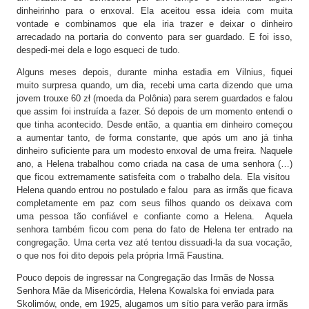
dinheirinho para o enxoval. Ela aceitou essa ideia com muita
vontade e combinamos que ela iria trazer e deixar o dinheiro
arrecadado na portaria do convento para ser guardado. E foi isso,
despedi-mei dela e logo esqueci de tudo.
Alguns meses depois, durante minha estadia em Vilnius, fiquei
muito surpresa quando, um dia, recebi uma carta dizendo que uma
jovem trouxe 60 zł (moeda da Polônia) para serem guardados e falou
que assim foi instruída a fazer. Só depois de um momento entendi o
que tinha acontecido. Desde então, a quantia em dinheiro começou
a aumentar tanto, de forma constante, que após um ano já tinha
dinheiro suficiente para um modesto enxoval de uma freira. Naquele
ano, a Helena trabalhou como criada na casa de uma senhora (…)
que ficou extremamente satisfeita com o trabalho dela. Ela visitou
Helena quando entrou no postulado e falou para as irmãs que ficava
completamente em paz com seus filhos quando os deixava com
uma pessoa tão confiável e confiante como a Helena. Aquela
senhora também ficou com pena do fato de Helena ter entrado na
congregação. Uma certa vez até tentou dissuadi-la da sua vocação,
o que nos foi dito depois pela própria Irmã Faustina.
Pouco depois de ingressar na Congregação das Irmãs de Nossa
Senhora Mãe da Misericórdia, Helena Kowalska foi enviada para
Skolimów, onde, em 1925, alugamos um sítio para verão para irmãs