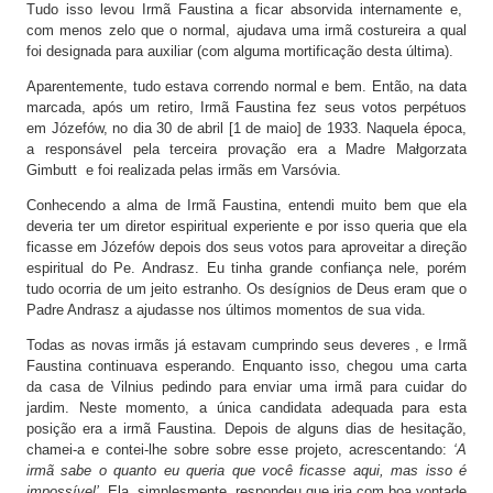
Tudo isso levou Irmã Faustina a ficar absorvida internamente e,
com menos zelo que o normal, ajudava uma irmã costureira a qual
foi designada para auxiliar (com alguma mortificação desta última).
Aparentemente, tudo estava correndo normal e bem. Então, na data
marcada, após um retiro, Irmã Faustina fez seus votos perpétuos
em Józefów, no dia 30 de abril [1 de maio] de 1933. Naquela época,
a responsável pela terceira provação era a Madre Małgorzata
Gimbutt e foi realizada pelas irmãs em Varsóvia.
Conhecendo a alma de Irmã Faustina, entendi muito bem que ela
deveria ter um diretor espiritual experiente e por isso queria que ela
ficasse em Józefów depois dos seus votos para aproveitar a direção
espiritual do Pe. Andrasz. Eu tinha grande confiança nele, porém
tudo ocorria de um jeito estranho. Os desígnios de Deus eram que o
Padre Andrasz a ajudasse nos últimos momentos de sua vida.
Todas as novas irmãs já estavam cumprindo seus deveres , e Irmã
Faustina continuava esperando. Enquanto isso, chegou uma carta
da casa de Vilnius pedindo para enviar uma irmã para cuidar do
jardim. Neste momento, a única candidata adequada para esta
posição era a irmã Faustina. Depois de alguns dias de hesitação,
chamei-a e contei-lhe sobre sobre esse projeto, acrescentando:
‘A
irmã sabe o quanto eu queria que você ficasse aqui, mas isso é
impossível’.
Ela, simplesmente, respondeu que iria com boa vontade