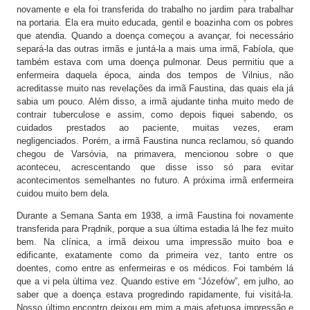
novamente e ela foi transferida do trabalho no jardim para trabalhar
na portaria. Ela era muito educada, gentil e boazinha com os pobres
que atendia. Quando a doença começou a avançar, foi necessário
separá-la das outras irmãs e juntá-la a mais uma irmã, Fabíola, que
também estava com uma doença pulmonar. Deus permitiu que a
enfermeira daquela época, ainda dos tempos de Vilnius, não
acreditasse muito nas revelações da irmã Faustina, das quais ela já
sabia um pouco. Além disso, a irmã ajudante tinha muito medo de
contrair tuberculose e assim, como depois fiquei sabendo, os
cuidados prestados ao paciente, muitas vezes, eram
negligenciados. Porém, a irmã Faustina nunca reclamou, só quando
chegou de Varsóvia, na primavera, mencionou sobre o que
aconteceu, acrescentando que disse isso só para evitar
acontecimentos semelhantes no futuro. A próxima irmã enfermeira
cuidou muito bem dela.
Durante a Semana Santa em 1938, a irmã Faustina foi novamente
transferida para Prądnik, porque a sua última estadia lá lhe fez muito
bem. Na clínica, a irmã deixou uma impressão muito boa e
edificante, exatamente como da primeira vez, tanto entre os
doentes, como entre as enfermeiras e os médicos. Foi também lá
que a vi pela última vez. Quando estive em “Józefów”, em julho, ao
saber que a doença estava progredindo rapidamente, fui visitá-la.
Nosso último encontro deixou em mim a mais afetuosa impressão e