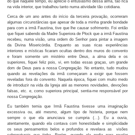
do que naquele tempo, eu aprecie o entusiasmo dessa alma, tão rica
na vida interior, que trabalhou tanto numa atividade tão cotidiana.
Cerca de um ano antes do início da terceira provação, ocorreram
algumas circunstâncias que apesar de toda a minha grande bondade
para com a irmã Faustina, tive que lhe causar sofrimento. Foi então
que fiquei sabendo da Madre Superiora de Płock que a irmã Faustina
recebeu, numa visão, uma ordem do Senhor para pintar a imagem
da Divina Misericórdia. Enquanto as suas ricas experiências
interiores e místicas ficaram ocultas dentro dos muros do convento
e foram somente um mistério entre Deus, a alma dela e os
superiores, fiquei feliz pois, vi, em todas essas graças, um grande
dom de Deus para a nossa Congregação. No entanto, tudo mudou
quando as revelações da irmã começaram a exigir que fossem
reveladas fora do convento. Naquela época, fiquei com muito medo
de introduzir na vida da Igreja até as menores novidades, devoções
falsas, etc. e, como superiora principal, sentia-me responsável por
nossa Congregação.
Eu também temia que Irmã Faustina tivesse uma imaginação
excessiva ou, até mesmo, algum tipo de histeria, porque nem
sempre o que ela anunciava se cumpria (…). Eu a ouvia,
atentamente, quando ela contava com honestidade e simplicidade
os seus pensamentos belos e profundos e revelava as visões
sobrenaturais que tinha. Porém, quando ela pedia para revelar