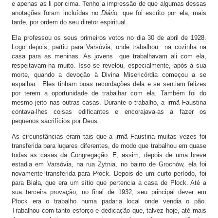
e apenas as li por cima. Tenho a impressão de que algumas dessas
anotações foram incluídas no
Diário,
que foi escrito por ela, mais
tarde, por ordem do seu diretor espiritual.
Ela professou os seus primeiros votos no dia 30 de abril de 1928.
Logo depois, partiu para Varsóvia, onde trabalhou na cozinha na
casa para as meninas. As jovens que trabalhavam ali com ela,
respeitavam-na muito. Isso se revelou, especialmente, após a sua
morte, quando a devoção à Divina Misericórdia começou a se
espalhar. Eles tinham boas recordações dela e se sentiam felizes
por terem a oportunidade de trabalhar com ela. Também foi do
mesmo jeito nas outras casas. Durante o trabalho, a irmã Faustina
contava-lhes coisas edificantes e encorajava-as a fazer os
pequenos sacrifícios por Deus.
As circunstâncias eram tais que a irmã Faustina muitas vezes foi
transferida para lugares diferentes, de modo que trabalhou em quase
todas as casas da Congregação. E, assim, depois de uma breve
estadia em Varsóvia, na rua Zytnia, no bairro de Grochów, ela foi
novamente transferida para Płock. Depois de um curto período, foi
para Biała, que era um sítio que pertencia a casa de Płock. Até a
sua terceira provação, no final de 1932, seu principal dever em
Płock era o trabalho numa padaria local onde vendia o pão.
Trabalhou com tanto esforço e dedicação que, talvez hoje, até mais