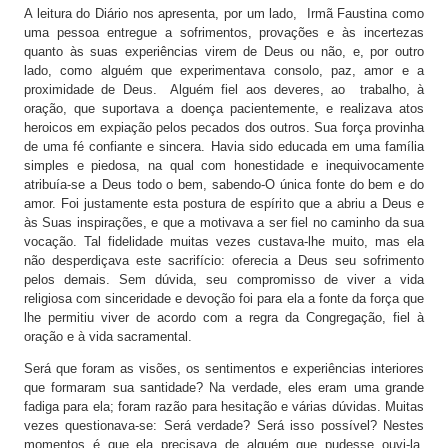
A leitura do Diário nos apresenta, por um lado, Irmã Faustina como
uma pessoa entregue a sofrimentos, provações e às incertezas
quanto às suas experiências virem de Deus ou não, e, por outro
lado, como alguém que experimentava consolo, paz, amor e a
proximidade de Deus. Alguém fiel aos deveres, ao trabalho, à
oração, que suportava a doença pacientemente, e realizava atos
heroicos em expiação pelos pecados dos outros. Sua força provinha
de uma fé confiante e sincera. Havia sido educada em uma família
simples e piedosa, na qual com honestidade e inequivocamente
atribuía-se a Deus todo o bem, sabendo-O única fonte do bem e do
amor. Foi justamente esta postura de espírito que a abriu a Deus e
às Suas inspirações, e que a motivava a ser fiel no caminho da sua
vocação. Tal fidelidade muitas vezes custava-lhe muito, mas ela
não desperdiçava este sacrifício: oferecia a Deus seu sofrimento
pelos demais. Sem dúvida, seu compromisso de viver a vida
religiosa com sinceridade e devoção foi para ela a fonte da força que
lhe permitiu viver de acordo com a regra da Congregação, fiel à
oração e à vida sacramental.
Será que foram as visões, os sentimentos e experiências interiores
que formaram sua santidade? Na verdade, eles eram uma grande
fadiga para ela; foram razão para hesitação e várias dúvidas. Muitas
vezes questionava-se: Será verdade? Será isso possível? Nestes
momentos é que ela precisava de alguém que pudesse ouvi-la,