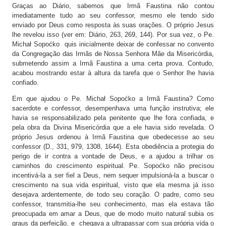
Graças ao Diário, sabemos que Irmã Faustina não contou
imediatamente tudo ao seu confessor, mesmo ele tendo sido
enviado por Deus como resposta às suas orações. O próprio Jesus
lhe revelou isso (ver em: Diário, 263, 269, 144). Por sua vez, o Pe.
Michał Sopoćko quis inicialmente deixar de confessar no convento
da Congregação das Irmãs de Nossa Senhora Mãe da Misericórdia,
submetendo assim a Irmã Faustina a uma certa prova. Contudo,
acabou mostrando estar à altura da tarefa que o Senhor lhe havia
confiado.
Em que ajudou o Pe. Michał Sopoćko a Irmã Faustina? Como
sacerdote e confessor, desempenhava uma função instrutiva; ele
havia se responsabilizado pela penitente que lhe fora confiada, e
pela obra da Divina Misericórdia que a ele havia sido revelada. O
próprio Jesus ordenou à Irmã Faustina que obedecesse ao seu
confessor (D., 331, 979, 1308, 1644). Esta obediência a protegia do
perigo de ir contra a vontade de Deus, e a ajudou a trilhar os
caminhos do crescimento espiritual. Pe. Sopoćko não precisou
incentivá-la a ser fiel a Deus, nem sequer impulsioná-la a buscar o
crescimento na sua vida espiritual, visto que ela mesma já isso
desejava ardentemente, de todo seu coração. O padre, como seu
confessor, transmitia-lhe seu conhecimento, mas ela estava tão
preocupada em amar a Deus, que de modo muito natural subia os
graus da perfeição, e chegava a ultrapassar com sua própria vida o