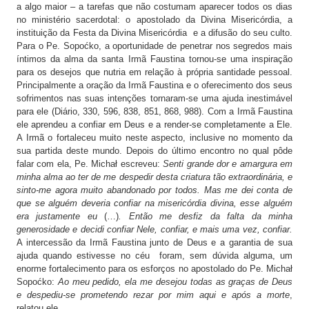
a algo maior – a tarefas que não costumam aparecer todos os dias
no ministério sacerdotal: o apostolado da Divina Misericórdia, a
instituição da Festa da Divina Misericórdia e a difusão do seu culto.
Para o Pe. Sopoćko, a oportunidade de penetrar nos segredos mais
íntimos da alma da santa Irmã Faustina tornou-se uma inspiração
para os desejos que nutria em relação à própria santidade pessoal.
Principalmente a oração da Irmã Faustina e o oferecimento dos seus
sofrimentos nas suas intenções tornaram-se uma ajuda inestimável
para ele (Diário, 330, 596, 838, 851, 868, 988). Com a Irmã Faustina
ele aprendeu a confiar em Deus e a render-se completamente a Ele.
A Irmã o fortaleceu muito neste aspecto, inclusive no momento da
sua partida deste mundo. Depois do último encontro no qual pôde
falar com ela, Pe. Michał escreveu:
Senti grande dor e amargura em
minha alma ao ter de me despedir desta criatura tão extraordinária, e
sinto-me agora muito abandonado por todos. Mas me dei conta de
que se alguém deveria confiar na misericórdia divina, esse alguém
era justamente eu
(…)
. Então me desfiz da falta da minha
generosidade e decidi confiar Nele, confiar, e mais uma vez, confiar.
A intercessão da Irmã Faustina junto de Deus e a garantia de sua
ajuda quando estivesse no céu foram, sem dúvida alguma, um
enorme fortalecimento para os esforços no apostolado do Pe. Michał
Sopoćko:
Ao meu pedido, ela me desejou todas as graças de Deus
e despediu-se prometendo rezar por mim aqui e após a morte
,
relatou ele.