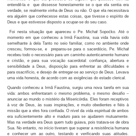
entendê-la e que dissesse honestamente se o que ela sentia era
verdade, se realmente vinha de Deus ou não. O que ela necessitava
era alguém que conhecesse estas coisas, que tivesse o espírito de
Deus e que estivesse disposto a ocupar-se do seu caso.
Foi nesta situação que apareceu o Pe. Michał Sopoćko. Até o
momento em que conheceu a Irmã Faustina, sua vida havia sido
semelhante à dela Tanto no seio familiar, como no ambiente onde
cresceu, formou-se, e preparou-se para o sacerdócio, Pe. Michał
recebeu todo o necessário para um caminho autenticamente humano
e cristão, e para sua vocação sacerdotal: confiança, abertura e
sensibilidade a Deus, disposição para enfrentar as dificuldades e
para osacrifício, e desejo de entregar-se ao serviço de Deus. Levava
uma vida honesta, de acordo com as exigências do estado clerical.
Quando conheceu a Irmã Faustina, surgiu uma nova tarefa em sua
vida: ambos enfrentaram o mesmo problema, o mesmo desafio –
anunciar ao mundo o mistério da Misericórdia. Eles foram receptivos
à voz de Deus, às suas inspirações, e muito obedientes e fiéis à
missão que a eles fora confiada. O nível da vida espiritual de ambos
era suficientemente alto e maduro para se ajudarem mutuamente.
Mas na verdade era Deus quem tudo guiava, pois tratava-se de obra
Sua. No entanto, no início tiveram que superar a resistência humana
e conhecer um ao outro, testando e verificando suas atitudes.