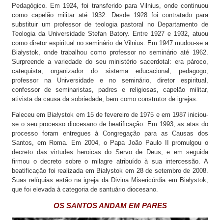
Pedagógico. Em 1924, foi transferido para Vilnius, onde continuou
como capelão militar até 1932. Desde 1928 foi contratado para
substituir um professor de teologia pastoral no Departamento de
Teologia da Universidade Stefan Batory. Entre 1927 e 1932, atuou
como diretor espiritual no seminário de Vilnius. Em 1947 mudou-se a
Białystok, onde trabalhou como professor no seminário até 1962.
Surpreende a variedade do seu ministério sacerdotal: era pároco,
catequista, organizador do sistema educacional, pedagogo,
professor na Universidade e no seminário, diretor espiritual,
confessor de seminaristas, padres e religiosas, capelão militar,
ativista da causa da sobriedade, bem como construtor de igrejas.
Faleceu em Białystok em 15 de fevereiro de 1975 e em 1987 iniciou-
se o seu processo diocesano de beatificação. Em 1993, as atas do
processo foram entregues à Congregação para as Causas dos
Santos, em Roma. Em 2004, o Papa João Paulo II promulgou o
decreto das virtudes heroicas do Servo de Deus, e em seguida
firmou o decreto sobre o milagre atribuído à sua intercessão. A
beatificação foi realizada em Białystok em 28 de setembro de 2008.
Suas relíquias estão na igreja da Divina Misericórdia em Białystok,
que foi elevada à categoria de santuário diocesano.
OS SANTOS ANDAM EM PARES