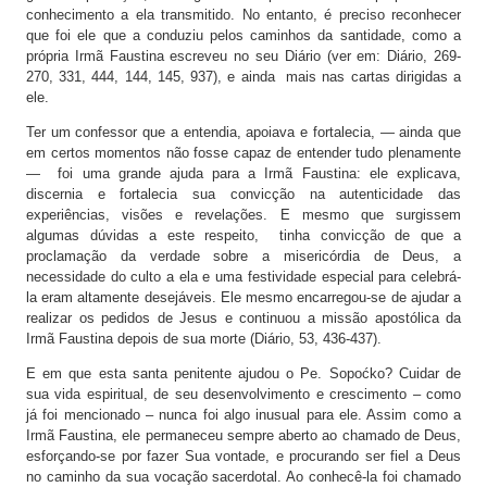
conhecimento a ela transmitido. No entanto, é preciso reconhecer
que foi ele que a conduziu pelos caminhos da santidade, como a
própria Irmã Faustina escreveu no seu Diário (ver em: Diário, 269-
270, 331, 444, 144, 145, 937), e ainda mais nas cartas dirigidas a
ele.
Ter um confessor que a entendia, apoiava e fortalecia, — ainda que
em certos momentos não fosse capaz de entender tudo plenamente
— foi uma grande ajuda para a Irmã Faustina: ele explicava,
discernia e fortalecia sua convicção na autenticidade das
experiências, visões e revelações. E mesmo que surgissem
algumas dúvidas a este respeito, tinha convicção de que a
proclamação da verdade sobre a misericórdia de Deus, a
necessidade do culto a ela e uma festividade especial para celebrá-
la eram altamente desejáveis. Ele mesmo encarregou-se de ajudar a
realizar os pedidos de Jesus e continuou a missão apostólica da
Irmã Faustina depois de sua morte (Diário, 53, 436-437).
E em que esta santa penitente ajudou o Pe. Sopoćko? Cuidar de
sua vida espiritual, de seu desenvolvimento e crescimento – como
já foi mencionado – nunca foi algo inusual para ele. Assim como a
Irmã Faustina, ele permaneceu sempre aberto ao chamado de Deus,
esforçando-se por fazer Sua vontade, e procurando ser fiel a Deus
no caminho da sua vocação sacerdotal. Ao conhecê-la foi chamado