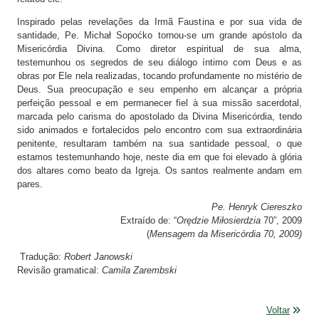
Inspirado pelas revelações da Irmã Faustina e por sua vida de
santidade, Pe. Michał Sopoćko tornou-se um grande apóstolo da
Misericórdia Divina. Como diretor espiritual de sua alma,
testemunhou os segredos de seu diálogo íntimo com Deus e as
obras por Ele nela realizadas, tocando profundamente no mistério de
Deus. Sua preocupação e seu empenho em alcançar a própria
perfeição pessoal e em permanecer fiel à sua missão sacerdotal,
marcada pelo carisma do apostolado da Divina Misericórdia, tendo
sido animados e fortalecidos pelo encontro com sua extraordinária
penitente, resultaram também na sua santidade pessoal, o que
estamos testemunhando hoje, neste dia em que foi elevado à glória
dos altares como beato da Igreja. Os santos realmente andam em
pares.
Pe. Henryk Ciereszko
Extraído de: “
Orędzie Miłosierdzia
70”, 2009
(
Mensagem da Misericórdia 70, 2009)
Tradução:
Robert Janowski
Revisão gramatical:
Camila Zarembski
Voltar