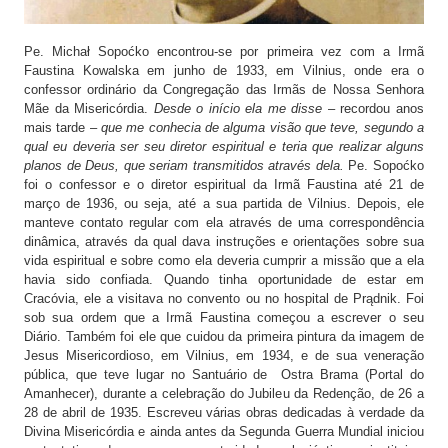
Pe. Michał Sopoćko encontrou-se por primeira vez com a Irmã
Faustina Kowalska em junho de 1933, em Vilnius, onde era o
confessor ordinário da Congregação das Irmãs de Nossa Senhora
Mãe da Misericórdia.
Desde o início ela me disse
– recordou anos
mais tarde –
que me conhecia de alguma visão que teve, segundo a
qual eu deveria ser seu diretor espiritual e teria que realizar alguns
planos de Deus, que seriam transmitidos através dela.
Pe. Sopoćko
foi o confessor e o diretor espiritual da Irmã Faustina até 21 de
março de 1936, ou seja, até a sua partida de Vilnius. Depois, ele
manteve contato regular com ela através de uma correspondência
dinâmica, através da qual dava instruções e orientações sobre sua
vida espiritual e sobre como ela deveria cumprir a missão que a ela
havia sido confiada. Quando tinha oportunidade de estar em
Cracóvia, ele a visitava no convento ou no hospital de Prądnik. Foi
sob sua ordem que a Irmã Faustina começou a escrever o seu
Diário. Também foi ele que cuidou da primeira pintura da imagem de
Jesus Misericordioso, em Vilnius, em 1934, e de sua veneração
pública, que teve lugar no Santuário de Ostra Brama (Portal do
Amanhecer), durante a celebração do Jubileu da Redenção, de 26 a
28 de abril de 1935. Escreveu várias obras dedicadas à verdade da
Divina Misericórdia e ainda antes da Segunda Guerra Mundial iniciou