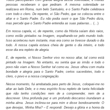
pessoas receberam o que pediram. A mesma solenidade se
realizava em Roma, num belo Santuário, e o Santo Padre celebrava
com todo o clero. De repente, vi São Pedro, que se colocou entre o
altar e o Santo Padre. Eu não podia ouvir o que São Pedro dizia,
mas percebi que o Santo Padre entendia as suas palavras…
(…)
Em nossa capela, vi, de repente, como da Hóstia saíam dois raios,
como estão pintados na Imagem, espalhando-se pelo mundo todo.
Isso aconteceu num instante, mas era como se tivesse durado o dia
todo. A nossa capela estava cheia de gente o dia inteiro, e todo
esse dia era repleto de alegria.
E, de repente, vi Nosso Senhor vivo no nosso altar, tal como está
pintado na Imagem. No entanto, eu sentia que as irmãs e todo o
povo não viam a Nosso Senhor tal como eu. Jesus olhou com muita
bondade e alegria para o Santo Padre, certos sacerdotes, todo o
clero, o povo e a nossa congregação.
Nesse momento, fui arrebatada para perto de Jesus, coloquei-me no
altar ao lado Dele, e o meu espírito ficou repleto de tanta felicidade
que não tenho condições nem de a compreender, nem de a
descrever. Uma profunda paz e um profundo descanso inundaram a
minha alma. Jesus inclinou-se para mim e disse bondosamente: O
que desejas, Minha filha? – E respondi: Desejo a glória e a honra da