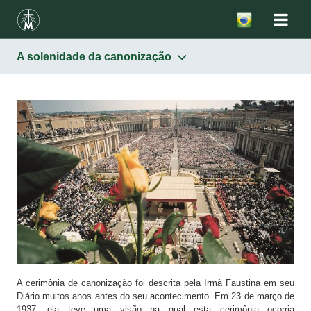
A solenidade da canonização
Santa Faustina
Milagre
A solenidade da canonização
Homilia de São João Paulo II (se estiver no site do
Vaticano)
A cerimônia de canonização foi descrita pela Irmã Faustina em seu
Diário muitos anos antes do seu acontecimento. Em 23 de março de
1937, ela teve uma visão na qual esta cerimônia ocorria