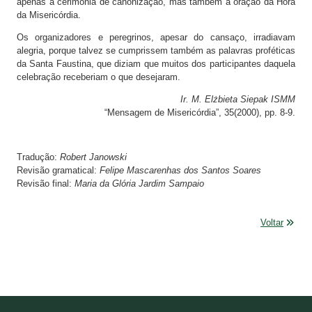
apenas a cerimônia de canonização, mas também a oração da Hora
da Misericórdia.
Os organizadores e peregrinos, apesar do cansaço, irradiavam
alegria, porque talvez se cumprissem também as palavras proféticas
da Santa Faustina, que diziam que muitos dos participantes daquela
celebração receberiam o que desejaram.
Ir. M. Elżbieta Siepak ISMM
“Mensagem de Misericórdia”, 35(2000), pp. 8-9.
Tradução:
Robert Janowski
Revisão gramatical:
Felipe Mascarenhas dos Santos Soares
Revisão final:
Maria da Glória Jardim Sampaio
Voltar