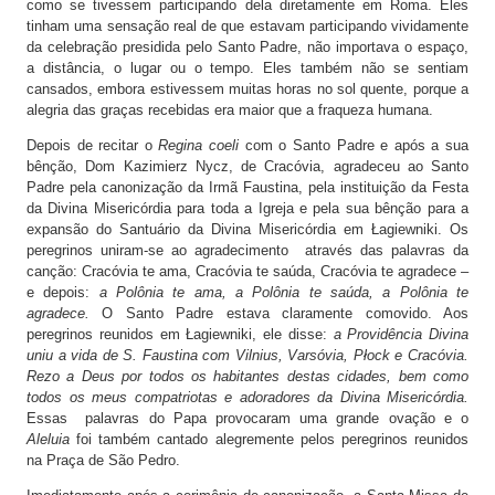
como se tivessem participando dela diretamente em Roma. Eles
tinham uma sensação real de que estavam participando vividamente
da celebração presidida pelo Santo Padre, não importava o espaço,
a distância, o lugar ou o tempo. Eles também não se sentiam
cansados, embora estivessem muitas horas no sol quente, porque a
alegria das graças recebidas era maior que a fraqueza humana.
Depois de recitar o
Regina coeli
com o Santo Padre e após a sua
bênção, Dom Kazimierz Nycz, de Cracóvia, agradeceu ao Santo
Padre pela canonização da Irmã Faustina, pela instituição da Festa
da Divina Misericórdia para toda a Igreja e pela sua bênção para a
expansão do Santuário da Divina Misericórdia em Łagiewniki. Os
peregrinos uniram-se ao agradecimento através das palavras da
canção: Cracóvia te ama, Cracóvia te saúda, Cracóvia te agradece –
e depois:
a Polônia te ama, a Polônia te saúda, a Polônia te
agradece.
O Santo Padre estava claramente comovido. Aos
peregrinos reunidos em Łagiewniki, ele disse:
a Providência Divina
uniu a vida de S. Faustina com Vilnius, Varsóvia, Płock e Cracóvia.
Rezo a Deus por todos os habitantes destas cidades, bem como
todos os meus compatriotas e adoradores da Divina Misericórdia.
Essas palavras do Papa provocaram uma grande ovação e o
Aleluia
foi também cantado alegremente pelos peregrinos reunidos
na Praça de São Pedro.