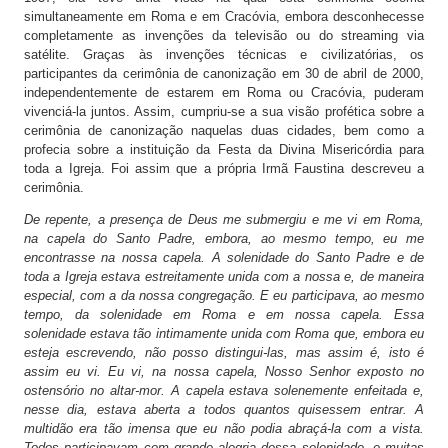
simultaneamente em Roma e em Cracóvia, embora desconhecesse
completamente as invenções da televisão ou do streaming via
satélite. Graças às invenções técnicas e civilizatórias, os
participantes da cerimônia de canonização em 30 de abril de 2000,
independentemente de estarem em Roma ou Cracóvia, puderam
vivenciá-la juntos. Assim, cumpriu-se a sua visão profética sobre a
cerimônia de canonização naquelas duas cidades, bem como a
profecia sobre a instituição da Festa da Divina Misericórdia para
toda a Igreja. Foi assim que a própria Irmã Faustina descreveu a
cerimônia.
De repente, a presença de Deus me submergiu e me vi em Roma,
na capela do Santo Padre, embora, ao mesmo tempo, eu me
encontrasse na nossa capela. A solenidade do Santo Padre e de
toda a Igreja estava estreitamente unida com a nossa e, de maneira
especial, com a da nossa congregação. E eu participava, ao mesmo
tempo, da solenidade em Roma e em nossa capela. Essa
solenidade estava tão intimamente unida com Roma que, embora eu
esteja escrevendo, não posso distingui-las, mas assim é, isto é
assim eu vi. Eu vi, na nossa capela, Nosso Senhor exposto no
ostensório no altar-mor. A capela estava solenemente enfeitada e,
nesse dia, estava aberta a todos quantos quisessem entrar. A
multidão era tão imensa que eu não podia abraçá-la com a vista.
Todos participavam com grande alegria dessa solenidade, e muitas