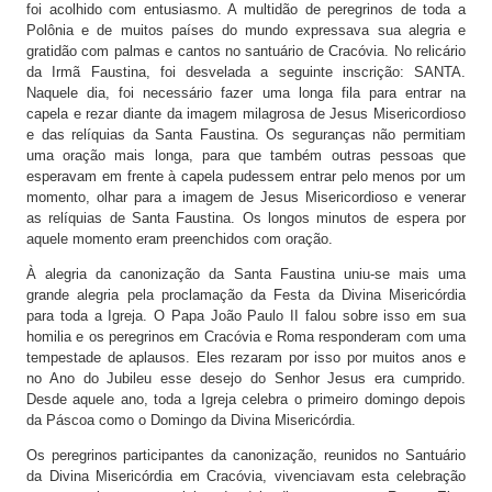
foi acolhido com entusiasmo. A multidão de peregrinos de toda a
Polônia e de muitos países do mundo expressava sua alegria e
gratidão com palmas e cantos no santuário de Cracóvia. No relicário
da Irmã Faustina, foi desvelada a seguinte inscrição: SANTA.
Naquele dia, foi necessário fazer uma longa fila para entrar na
capela e rezar diante da imagem milagrosa de Jesus Misericordioso
e das relíquias da Santa Faustina. Os seguranças não permitiam
uma oração mais longa, para que também outras pessoas que
esperavam em frente à capela pudessem entrar pelo menos por um
momento, olhar para a imagem de Jesus Misericordioso e venerar
as relíquias de Santa Faustina. Os longos minutos de espera por
aquele momento eram preenchidos com oração.
À alegria da canonização da Santa Faustina uniu-se mais uma
grande alegria pela proclamação da Festa da Divina Misericórdia
para toda a Igreja. O Papa João Paulo II falou sobre isso em sua
homilia e os peregrinos em Cracóvia e Roma responderam com uma
tempestade de aplausos. Eles rezaram por isso por muitos anos e
no Ano do Jubileu esse desejo do Senhor Jesus era cumprido.
Desde aquele ano, toda a Igreja celebra o primeiro domingo depois
da Páscoa como o Domingo da Divina Misericórdia.
Os peregrinos participantes da canonização, reunidos no Santuário
da Divina Misericórdia em Cracóvia, vivenciavam esta celebração