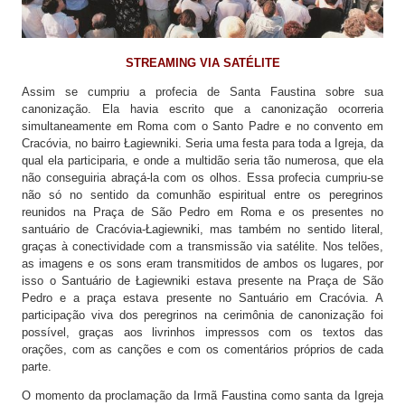
STREAMING VIA SATÉLITE
Assim se cumpriu a profecia de Santa Faustina sobre sua
canonização. Ela havia escrito que a canonização ocorreria
simultaneamente em Roma com o Santo Padre e no convento em
Cracóvia, no bairro Łagiewniki. Seria uma festa para toda a Igreja, da
qual ela participaria, e onde a multidão seria tão numerosa, que ela
não conseguiria abraçá-la com os olhos. Essa profecia cumpriu-se
não só no sentido da comunhão espiritual entre os peregrinos
reunidos na Praça de São Pedro em Roma e os presentes no
santuário de Cracóvia-Łagiewniki, mas também no sentido literal,
graças à conectividade com a transmissão via satélite. Nos telões,
as imagens e os sons eram transmitidos de ambos os lugares, por
isso o Santuário de Łagiewniki estava presente na Praça de São
Pedro e a praça estava presente no Santuário em Cracóvia. A
participação viva dos peregrinos na cerimônia de canonização foi
possível, graças aos livrinhos impressos com os textos das
orações, com as canções e com os comentários próprios de cada
parte.
O momento da proclamação da Irmã Faustina como santa da Igreja