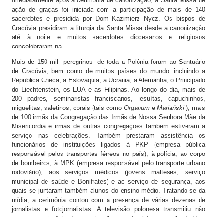
Imediatamente após a cerimônia de canonização, a Santa Missa de
ação de graças foi iniciada com a participação de mais de 140
sacerdotes e presidida por Dom Kazimierz Nycz. Os bispos de
Cracóvia presidiram a liturgia da Santa Missa desde a canonização
até à noite e muitos sacerdotes diocesanos e religiosos
concelebraram-na.
Mais de 150 mil peregrinos de toda a Polônia foram ao Santuário
de Cracóvia, bem como de muitos países do mundo, incluindo a
República Checa, a Eslováquia, a Ucrânia, a Alemanha, o Principado
do Liechtenstein, os EUA e as Filipinas. Ao longo do dia, mais de
200 padres, seminaristas franciscanos, jesuítas, capuchinhos,
miguelitas, saletinos, corais (tais como
Organum
e
Mariański
), mais
de 100 irmãs da Congregação das Irmãs de Nossa Senhora Mãe da
Misericórdia e irmãs de outras congregações também estiveram a
serviço nas celebrações. Também prestaram assistência os
funcionários de instituições ligados à PKP (empresa pública
responsável pelos transportes férreos no país), à polícia, ao corpo
de bombeiros, à MPK (empresa responsável pelo transporte urbano
rodoviário), aos serviços médicos (jovens malteses, serviço
municipal de saúde e Bonifrates) e ao serviço de segurança, aos
quais se juntaram também alunos do ensino médio. Tratando-se da
mídia, a cerimônia contou com a presença de várias dezenas de
jornalistas e fotojornalistas. A televisão polonesa transmitiu não