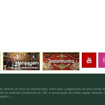
s através do terço da Misericórdia, entre elas o pagamento de uma dívida d
da foi realizado justamente às 15h, a restauração da minha saúde, bençãos f
amente
(...)