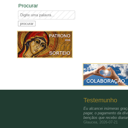
Procurar
Testemunho
Eu alcancei inúmeras graça
pagar, o pagamento da dívi
bençãos que recebo diari
Glaucea, 2026-07-21