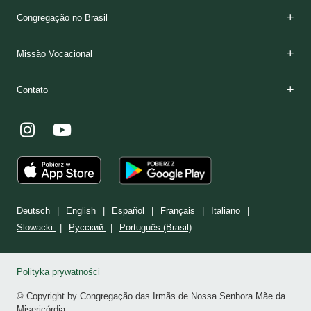
Congregação no Brasil
Missão Vocacional
Contato
Deutsch
English
Español
Français
Italiano
Slowacki
Ρусский
Português (Brasil)
Polityka prywatności
© Copyright by Congregação das Irmãs de Nossa Senhora Mãe da
Misericórdia