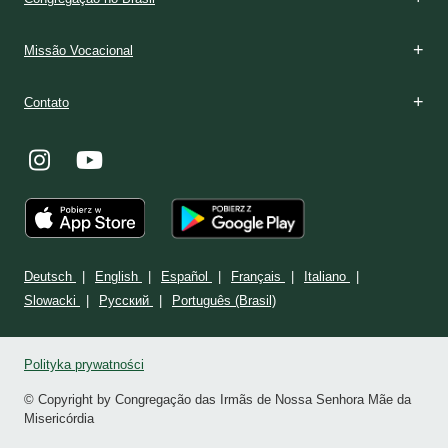
Missão Vocacional
Contato
Deutsch
English
Español
Français
Italiano
Slowacki
Ρусский
Português (Brasil)
Polityka prywatności
© Copyright by Congregação das Irmãs de Nossa Senhora Mãe da
Misericórdia