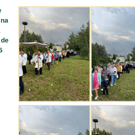
e
 na
,
 de
5