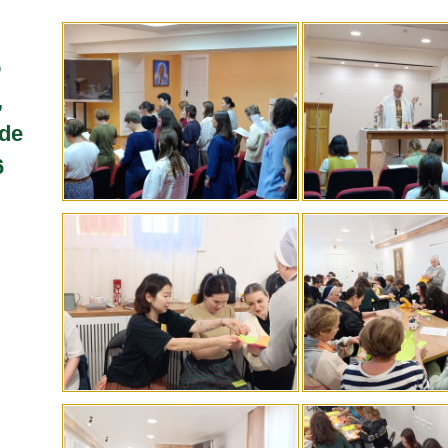
o
,
 de
6