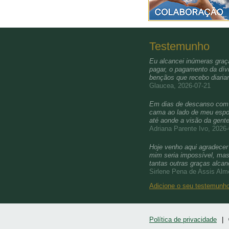
Testemunho
Eu alcancei inúmeras graça
pagar, o pagamento da dívi
bençãos que recebo diari
Glaucea, 2026-07-21
Em dias de descanso com a 
cama ao lado de meu esposo
até aonde a visão da gent
Adriana Parente Ivo, 2026
Hoje venho aqui agradecer 
mim seria impossível, mas 
tantas outras graças alca
Sirlene Pena de Assis Alm
Adicione o seu testemun
Política de privacidade
|