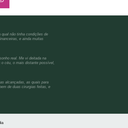
a qual não tinha condições de
inanceiras, e ainda muitas
sonho real. Me vi deitada na
o céu, o mais distante possível,
ças alcançadas, as quais para
em de duas cirurgias feitas, e
ia