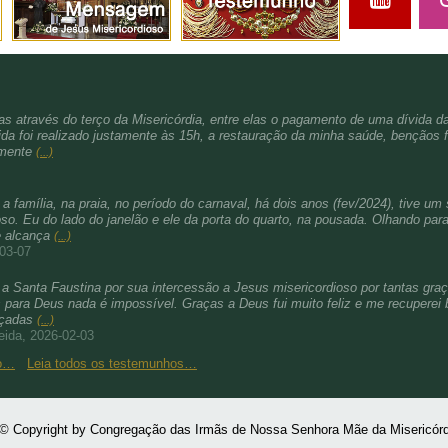
s através do terço da Misericórdia, entre elas o pagamento de uma dívida d
da foi realizado justamente às 15h, a restauração da minha saúde, bençãos f
amente
(...)
família, na praia, no período do carnaval, há dois anos (fev/2024), tive um 
. Eu do lado do janelão e ele da porta do quarto, na pousada. Olhando para 
e alcança
(...)
-03-07
a Santa Faustina por sua intercessão a Jesus misericordioso por tantas gra
para Deus nada é impossível. Graças a Deus fui muito feliz e me recuperei b
nçadas
(...)
eida, 2026-02-03
ho…
Leia todos os testemunhos…
© Copyright by Congregação das Irmãs de Nossa Senhora Mãe da Misericórd