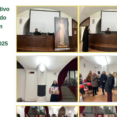
tivo
do
m
025