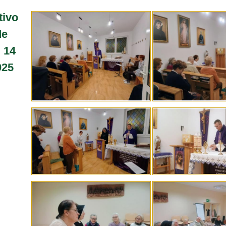
tivo
de
 14
025