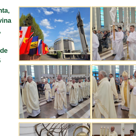
nta,
vina
,
 de
5