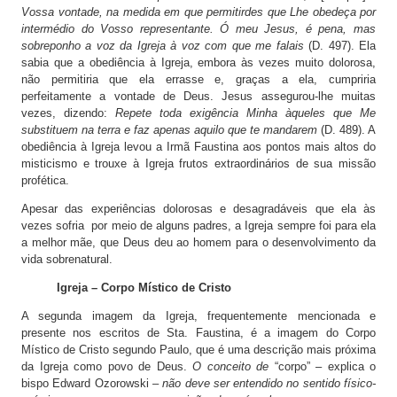
Vossa vontade, na medida em que permitirdes que Lhe obedeça por
intermédio do Vosso representante. Ó meu Jesus, é pena, mas
sobreponho a voz da Igreja à voz com que me falais
(D. 497). Ela
sabia que a obediência à Igreja, embora às vezes muito dolorosa,
não permitiria que ela errasse e, graças a ela, cumpriria
perfeitamente a vontade de Deus. Jesus assegurou-lhe muitas
vezes, dizendo:
Repete toda exigência Minha àqueles que Me
substituem na terra e faz apenas aquilo que te mandarem
(D. 489). A
obediência à Igreja levou a Irmã Faustina aos pontos mais altos do
misticismo e trouxe à Igreja frutos extraordinários de sua missão
profética.
Apesar das experiências dolorosas e desagradáveis que ela às
vezes sofria por meio de alguns padres, a Igreja sempre foi para ela
a melhor mãe, que Deus deu ao homem para o desenvolvimento da
vida sobrenatural.
Igreja – Corpo Místico de Cristo
A segunda imagem da Igreja, frequentemente mencionada e
presente nos escritos de Sta. Faustina, é a imagem do Corpo
Místico de Cristo segundo Paulo, que é uma descrição mais próxima
da Igreja como povo de Deus.
O conceito de
“corpo” – explica o
bispo Edward Ozorowski –
não deve ser entendido no sentido físico-