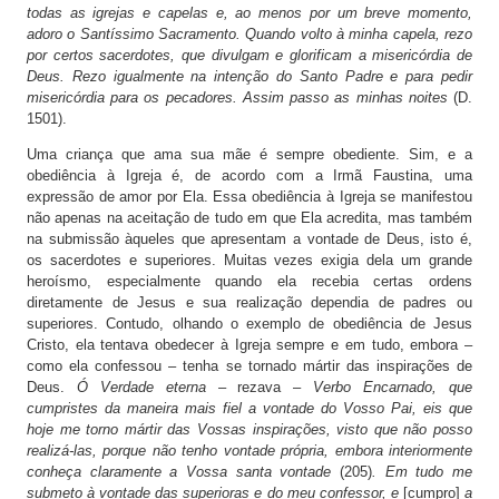
todas as igrejas e capelas e, ao menos por um breve momento,
adoro o Santíssimo Sacramento. Quando volto à minha capela, rezo
por certos sacerdotes, que divulgam e glorificam a misericórdia de
Deus. Rezo igualmente na intenção do Santo Padre e para pedir
misericórdia para os pecadores. Assim passo as minhas noites
(D.
1501).
Uma criança que ama sua mãe é sempre obediente. Sim, e a
obediência à Igreja é, de acordo com a Irmã Faustina, uma
expressão de amor por Ela. Essa obediência à Igreja se manifestou
não apenas na aceitação de tudo em que Ela acredita, mas também
na submissão àqueles que apresentam a vontade de Deus, isto é,
os sacerdotes e superiores. Muitas vezes exigia dela um grande
heroísmo, especialmente quando ela recebia certas ordens
diretamente de Jesus e sua realização dependia de padres ou
superiores. Contudo, olhando o exemplo de obediência de Jesus
Cristo, ela tentava obedecer à Igreja sempre e em tudo, embora –
como ela confessou – tenha se tornado mártir das inspirações de
Deus.
Ó Verdade eterna
– rezava –
Verbo Encarnado, que
cumpristes da maneira mais fiel a vontade do Vosso Pai, eis que
hoje me torno mártir das Vossas inspirações, visto que não posso
realizá-las, porque não tenho vontade própria, embora interiormente
conheça claramente a Vossa santa vontade
(205)
. Em tudo me
submeto à vontade das superioras e do meu confessor, e
[cumpro]
a