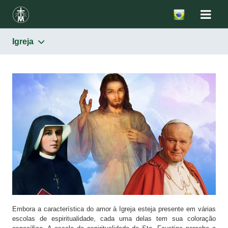
Igreja
Santa Faustina
Escola de espiritualidade
Conhecendo o mistério da Misericórdia Divina
Contemplação da Misericórdia na vida cotidiana
A atitude de confiança em Deus
Uma atitude de misericórdia
Igreja
Sacramentos
Maria, Mãe de Misericórdia
Embora a característica do amor à Igreja esteja presente em várias
escolas de espiritualidade, cada uma delas tem sua coloração