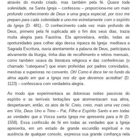
através do mundo criado, mas também pela fé.
Quase toda
solenidade, na Santa Igreja
– confessou –
proporciona-me um mais
profundo conhecimento de Deus e uma graça especial, por isso me
preparo para cada solenidade e uno-me estreitamente com o espírito
da Igreja
(D. 481).. O conhecimento cada vez mais profundo de
Deus, primeiro pela fé suplicada até o fim dos seus dias, trazia
muita alegria para Faustina. Ela aproveitava, então, todas as
oportunidades para colher algo dessa riqueza da Igreja: meditava a
Sagrada Escritura, ouvia atentamente a palavra de Deus, participava
ativamente da liturgia, tinha dias de recolhimento e retiros mensais,
como também usava da literatura religiosa e das conferências (o
chamado “catequese”) que eram proferidas por padres convidados,
mestras e superioras no convento.
Oh! Como é doce ter no fundo da
alma aquilo em que a Igreja nos diz que devemos acreditar!
(D.
1123) – confessava com verdadeira alegria.
Ao modo que experimentava as dolorosas noites passivas do
espírito e as terríveis tentações que atormentavam sua alma,
despertavam, então, os atos de fé:
Creio, creio, mais uma vez creio
em Vós, Deus Uno e Trino – Pai, Filho e Espírito Santo e em todas
as verdades que a Vossa santa Igreja me apresenta para a fé
(D.
1558). Essa confissão de fé em todas as verdades que a Igreja
apresenta, em um estado de grande escuridão espiritual e na
ausência de qualquer consolo, expressa sua grande confiança nela