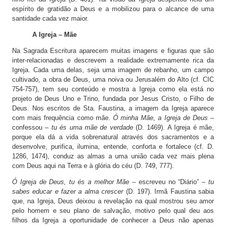
espírito de gratidão a Deus e a mobilizou para o alcance de uma
santidade cada vez maior.
A Igreja – Mãe
Na Sagrada Escritura aparecem muitas imagens e figuras que são
inter-relacionadas e descrevem a realidade extremamente rica da
Igreja. Cada uma delas, seja uma imagem de rebanho, um campo
cultivado, a obra de Deus, uma noiva ou Jerusalém do Alto (cf. CIC
754-757), tem seu conteúdo e mostra a Igreja como ela está no
projeto de Deus Uno e Trino, fundada por Jesus Cristo, o Filho de
Deus. Nos escritos de Sta. Faustina, a imagem da Igreja aparece
com mais frequência como mãe.
Ó minha Mãe, a Igreja de Deus
–
confessou –
tu és uma mãe de verdade
(D. 1469). A Igreja é mãe,
porque ela dá a vida sobrenatural através dos sacramentos e a
desenvolve, purifica, ilumina, entende, conforta e fortalece (cf. D.
1286, 1474), conduz as almas a uma união cada vez mais plena
com Deus aqui na Terra e à glória do céu (D. 749, 777).
Ó Igreja de Deus, tu és a melhor Mãe
– escreveu no “Diário” –
tu
sabes educar e fazer a alma crescer
(D. 197). Irmã Faustina sabia
que, na Igreja, Deus deixou a revelação na qual mostrou seu amor
pelo homem e seu plano de salvação, motivo pelo qual deu aos
filhos da Igreja a oportunidade de conhecer a Deus não apenas