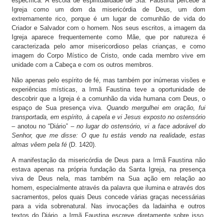
específica. A escola de espiritualidade de Sta. Faustina percebe a
Igreja como um dom da misericórdia de Deus, um dom
extremamente rico, porque é um lugar de comunhão de vida do
Criador e Salvador com o homem. Nos seus escritos, a imagem da
Igreja aparece frequentemente como Mãe, que por natureza é
caracterizada pelo amor misericordioso pelas crianças, e como
imagem do Corpo Místico de Cristo, onde cada membro vive em
unidade com a Cabeça e com os outros membros.
Não apenas pelo espírito de fé, mas também por inúmeras visões e
experiências místicas, a Irmã Faustina teve a oportunidade de
descobrir que a Igreja é a comunhão da vida humana com Deus, o
espaço de Sua presença viva.
Quando mergulhei em oração, fui
transportada, em espírito, à capela e vi Jesus exposto no ostensório
– anotou no “Diário” –
no lugar do ostensório, vi a face adorável do
Senhor, que me disse: O que tu estás vendo na realidade, estas
almas vêem pela fé
(D. 1420).
A manifestação da misericórdia de Deus para a Irmã Faustina não
estava apenas na própria fundação da Santa Igreja, na presença
viva de Deus nela, mas também na Sua ação em relação ao
homem, especialmente através da palavra que ilumina e através dos
sacramentos, pelos quais Deus concede várias graças necessárias
para a vida sobrenatural. Nas invocações da ladainha e outros
textos do Diário, a Irmã Faustina escreve diretamente sobre isso,