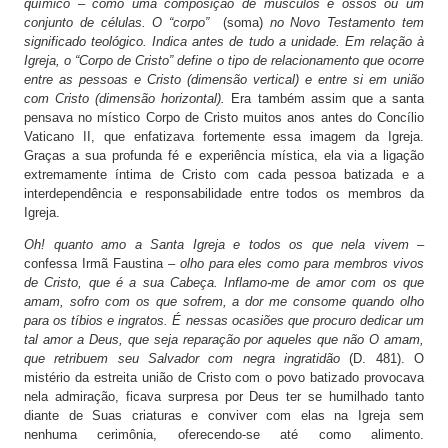
químico – como uma composição de músculos e ossos ou um
conjunto de células. O “corpo”
(soma)
no Novo Testamento tem
significado teológico. Indica antes de tudo a unidade. Em relação à
Igreja, o “Corpo de Cristo” define o tipo de relacionamento que ocorre
entre as pessoas e Cristo (dimensão vertical) e entre si em união
com Cristo (dimensão horizontal).
Era também assim que a santa
pensava no místico Corpo de Cristo muitos anos antes do Concílio
Vaticano II, que enfatizava fortemente essa imagem da Igreja.
Graças a sua profunda fé e experiência mística, ela via a ligação
extremamente íntima de Cristo com cada pessoa batizada e a
interdependência e responsabilidade entre todos os membros da
Igreja.
Oh! quanto amo a Santa Igreja e todos os que nela vivem
–
confessa Irmã Faustina
– olho para eles como para membros vivos
de Cristo, que é a sua Cabeça. Inflamo-me de amor com os que
amam, sofro com os que sofrem, a dor me consome quando olho
para os tíbios e ingratos. É nessas ocasiões que procuro dedicar um
tal amor a Deus, que seja reparação por aqueles que não O amam,
que retribuem seu Salvador com negra ingratidão
(D. 481). O
mistério da estreita união de Cristo com o povo batizado provocava
nela admiração, ficava surpresa por Deus ter se humilhado tanto
diante de Suas criaturas e conviver com elas na Igreja sem
nenhuma cerimônia, oferecendo-se até como alimento.