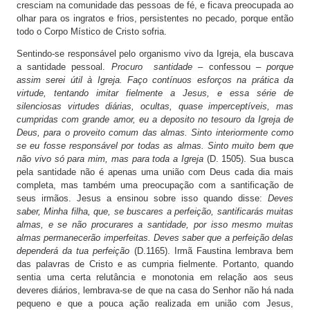
cresciam na comunidade das pessoas de fé, e ficava preocupada ao
olhar para os ingratos e frios, persistentes no pecado, porque então
todo o Corpo Místico de Cristo sofria.
Sentindo-se responsável pelo organismo vivo da Igreja, ela buscava
a santidade pessoal.
Procuro santidade –
confessou –
porque
assim serei útil à Igreja. Faço contínuos esforços na prática da
virtude, tentando imitar fielmente a Jesus, e essa série de
silenciosas virtudes diárias, ocultas, quase imperceptíveis, mas
cumpridas com grande amor, eu a deposito no tesouro da Igreja de
Deus, para o proveito comum das almas. Sinto interiormente como
se eu fosse responsável por todas as almas. Sinto muito bem que
não vivo só para mim, mas para toda a Igreja
(D. 1505). Sua busca
pela santidade não é apenas uma união com Deus cada dia mais
completa, mas também uma preocupação com a santificação de
seus irmãos. Jesus a ensinou sobre isso quando disse:
Deves
saber, Minha filha, que, se buscares a perfeição, santificarás muitas
almas, e se não procurares a santidade, por isso mesmo muitas
almas permanecerão imperfeitas. Deves saber que a perfeição delas
dependerá da tua perfeição
(D.1165). Irmã Faustina lembrava bem
das palavras de Cristo e as cumpria fielmente. Portanto, quando
sentia uma certa relutância e monotonia em relação aos seus
deveres diários, lembrava-se de que na casa do Senhor não há nada
pequeno e que a pouca ação realizada em união com Jesus,