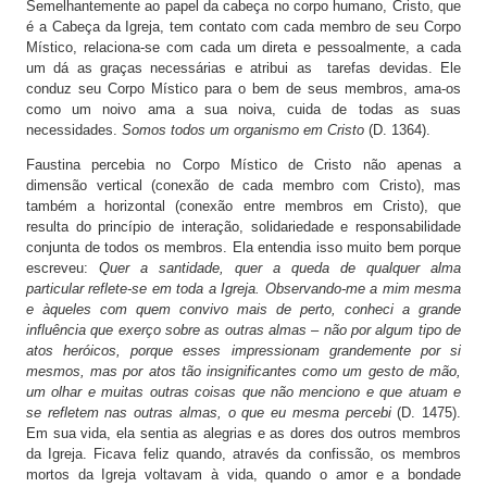
Semelhantemente ao papel da cabeça no corpo humano, Cristo, que
é a Cabeça da Igreja, tem contato com cada membro de seu Corpo
Místico, relaciona-se com cada um direta e pessoalmente, a cada
um dá as graças necessárias e atribui as tarefas devidas. Ele
conduz seu Corpo Místico para o bem de seus membros, ama-os
como um noivo ama a sua noiva, cuida de todas as suas
necessidades.
Somos todos um organismo em Cristo
(D. 1364).
Faustina percebia no Corpo Místico de Cristo não apenas a
dimensão vertical (conexão de cada membro com Cristo), mas
também a horizontal (conexão entre membros em Cristo), que
resulta do princípio de interação, solidariedade e responsabilidade
conjunta de todos os membros. Ela entendia isso muito bem porque
escreveu:
Quer a santidade, quer a queda de qualquer alma
particular reflete-se em toda a Igreja. Observando-me a mim mesma
e àqueles com quem convivo mais de perto, conheci a grande
influência que exerço sobre as outras almas – não por algum tipo de
atos heróicos, porque esses impressionam grandemente por si
mesmos, mas por atos tão insignificantes como um gesto de mão,
um olhar e muitas outras coisas que não menciono e que atuam e
se refletem nas outras almas, o que eu mesma percebi
(D. 1475).
Em sua vida, ela sentia as alegrias e as dores dos outros membros
da Igreja. Ficava feliz quando, através da confissão, os membros
mortos da Igreja voltavam à vida, quando o amor e a bondade