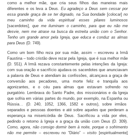
como a melhor mãe, que cria seus filhos das maneiras mais
diferentes e os leva a Deus.
Eu agradeço a Deus sem cessar por
essa grande graça de se ter dignado, na Sua bondade
[colocar]
no
meu caminho da vida espiritual esses pilares luminosos
[sacerdotes]
, que me iluminam o caminho, para que eu não me
desvie, nem me atrase na busca da estreita união com o Senhor.
Tenho um grande amor pela Igreja, que educa e conduz as almas
para Deus
(D. 749).
Como um bom filho reza por sua mãe, assim – escreveu a Irmã
Faustina – todo cristão deve rezar pela Igreja, que é sua melhor mãe
(D. 551). A Irmã rezava constantemente pelas intenções da Igreja:
com sua oração e sacrifício ajudava os sacerdotes que anunciavam
a palavra de Deus e atendiam às confissões, alcançava a graça de
conversão aos pecadores, uma morte feliz e tranquila aos
agonizantes, e o céu para almas que estavam sofrendo no
purgatório. Lembrava do Santo Padre, dos missionários e da Igreja
que sofria em várias partes do mundo, por exemplo, na Espanha ou
Rússia… (D. 240, 1052, 1366, 1582 e outros), sobre irmãos
separados e pessoas doentes e até sobre aqueles que perderam a
esperança na misericórdia de Deus. Sacrificou a vida por eles,
pedindo o retorno à Igreja e a graça da união com Deus (D. 309).
Como, agora, não consigo dormir bem à noite, porque o sofrimento
não me permite
– escreveu no “Diário” –
visito
[espiritualmente]