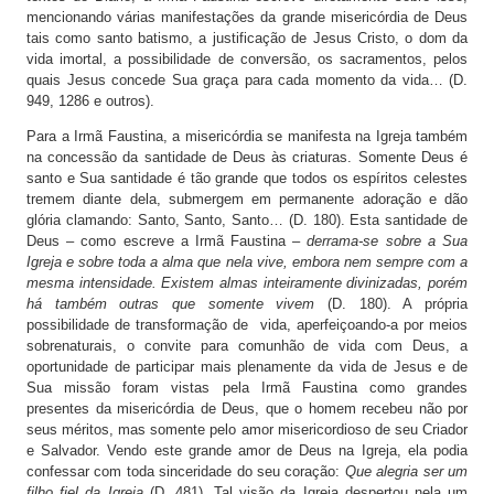
mencionando várias manifestações da grande misericórdia de Deus
tais como santo batismo, a justificação de Jesus Cristo, o dom da
vida imortal, a possibilidade de conversão, os sacramentos, pelos
quais Jesus concede Sua graça para cada momento da vida… (D.
949, 1286 e outros).
Para a Irmã Faustina, a misericórdia se manifesta na Igreja também
na concessão da santidade de Deus às criaturas. Somente Deus é
santo e Sua santidade é tão grande que todos os espíritos celestes
tremem diante dela, submergem em permanente adoração e dão
glória clamando: Santo, Santo, Santo… (D. 180). Esta santidade de
Deus – como escreve a Irmã Faustina –
derrama-se sobre a Sua
Igreja e sobre toda a alma que nela vive, embora nem sempre com a
mesma intensidade. Existem almas inteiramente divinizadas, porém
há também outras que somente vivem
(D. 180). A própria
possibilidade de transformação de vida, aperfeiçoando-a por meios
sobrenaturais, o convite para comunhão de vida com Deus, a
oportunidade de participar mais plenamente da vida de Jesus e de
Sua missão foram vistas pela Irmã Faustina como grandes
presentes da misericórdia de Deus, que o homem recebeu não por
seus méritos, mas somente pelo amor misericordioso de seu Criador
e Salvador. Vendo este grande amor de Deus na Igreja, ela podia
confessar com toda sinceridade do seu coração:
Que alegria ser um
filho fiel da Igreja
(D. 481). Tal visão da Igreja despertou nela um