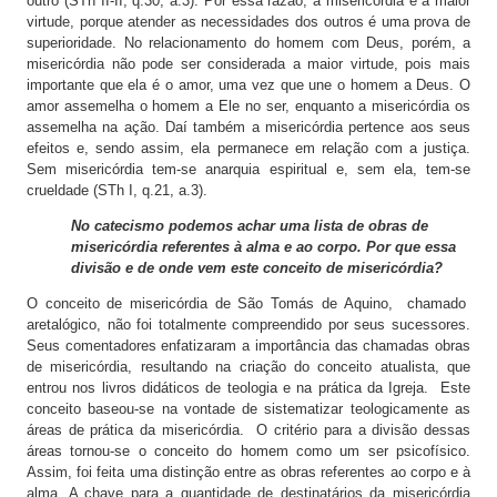
outro (STh II-II, q.30, a.3). Por essa razão, a misericórdia é a maior
virtude, porque atender as necessidades dos outros é uma prova de
superioridade. No relacionamento do homem com Deus, porém, a
misericórdia não pode ser considerada a maior virtude, pois mais
importante que ela é o amor, uma vez que une o homem a Deus. O
amor assemelha o homem a Ele no ser, enquanto a misericórdia os
assemelha na ação. Daí também a misericórdia pertence aos seus
efeitos e, sendo assim, ela permanece em relação com a justiça.
Sem misericórdia tem-se anarquia espiritual e, sem ela, tem-se
crueldade (STh I, q.21, a.3).
No catecismo podemos achar uma lista de obras de
misericórdia referentes à alma e ao corpo. Por que essa
divisão e de onde vem este conceito de misericórdia?
O conceito de misericórdia de São Tomás de Aquino, chamado
aretalógico, não foi totalmente compreendido por seus sucessores.
Seus comentadores enfatizaram a importância das chamadas obras
de misericórdia, resultando na criação do conceito atualista, que
entrou nos livros didáticos de teologia e na prática da Igreja. Este
conceito baseou-se na vontade de sistematizar teologicamente as
áreas de prática da misericórdia. O critério para a divisão dessas
áreas tornou-se o conceito do homem como um ser psicofísico.
Assim, foi feita uma distinção entre as obras referentes ao corpo e à
alma. A chave para a quantidade de destinatários da misericórdia