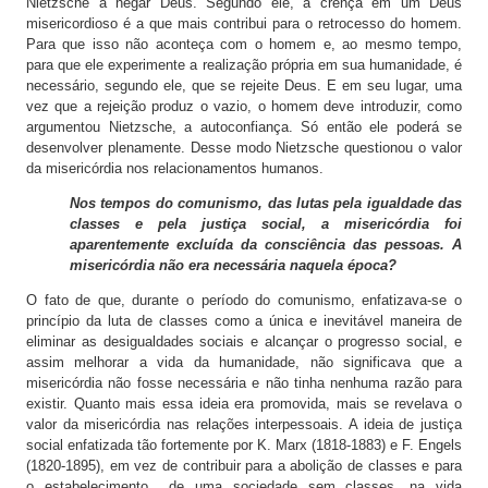
Nietzsche a negar Deus. Segundo ele, a crença em um Deus
misericordioso é a que mais contribui para o retrocesso do homem.
Para que isso não aconteça com o homem e, ao mesmo tempo,
para que ele experimente a realização própria em sua humanidade, é
necessário, segundo ele, que se rejeite Deus. E em seu lugar, uma
vez que a rejeição produz o vazio, o homem deve introduzir, como
argumentou Nietzsche, a autoconfiança. Só então ele poderá se
desenvolver plenamente. Desse modo Nietzsche questionou o valor
da misericórdia nos relacionamentos humanos.
Nos tempos do comunismo, das lutas pela igualdade das
classes e pela justiça social, a misericórdia foi
aparentemente excluída da consciência das pessoas. A
misericórdia não era necessária naquela época?
O fato de que, durante o período do comunismo, enfatizava-se o
princípio da luta de classes como a única e inevitável maneira de
eliminar as desigualdades sociais e alcançar o progresso social, e
assim melhorar a vida da humanidade, não significava que a
misericórdia não fosse necessária e não tinha nenhuma razão para
existir. Quanto mais essa ideia era promovida, mais se revelava o
valor da misericórdia nas relações interpessoais. A ideia de justiça
social enfatizada tão fortemente por K. Marx (1818-1883) e F. Engels
(1820-1895), em vez de contribuir para a abolição de classes e para
o estabelecimento de uma sociedade sem classes, na vida