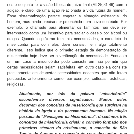
neste conjunto foi a visão bíblica do juízo final (Mt 25,31-46) com a
adição, é claro, de uma ação relacionada à vida futura do homem.
Essa sistematização parece esgotar a situação existencial do
homem, mas ainda precisa ser preenchida com novo conteúdo. Por
exemplo, o chamado para alimentar os famintos não deve ser
interpretado como um incentivo para saciar o desejo por álcool ou
drogas. Quando o próximo tem tais necessidades, o exercício da
misericórdia para com eles deve consistir em algo totalmente
diferente. Isso indica que o primeiro estágio da demonstração de
misericórdia hoje deve ser a verificação da necessidade. Enquanto
em um caso a misericórdia pode consistir em não permitir que
certas necessidades sejam satisfeitas, em outro caso ela consiste
precisamente em despertar necessidades decentes que não foram
percebidas anteriormente como, por exemplo, culturais, estéticas,
religiosas.
Atualmente, por trás da palavra “misericórdia”
escondem-se diversos significados. Muitos deles
decorrem dos conceitos de misericórdia que surgiram na
história da Igreja e do pensamento humano. Na edição
passada de “Mensagem da Misericórdia”, discutimos três
conceitos de misericórdia cristã: o conceito formado nos
primeiros séculos do cristianismo, o conceito de São
Tomás de Aquino e o conceito de seus discípulos, que