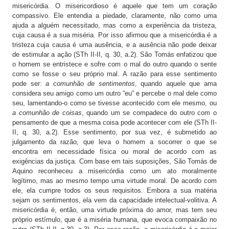
misericórdia. O misericordioso é aquele que tem um coração
compassivo. Ele entendia a piedade, claramente, não como uma
ajuda a alguém necessitado, mas como a experiência da tristeza,
cuja causa é a sua miséria. Por isso afirmou que a misericórdia é a
tristeza cuja causa é uma ausência, e a ausência não pode deixar
de estimular a ação (STh II-II, q. 30, a.2). São Tomás enfatizou que
o homem se entristece e sofre com o mal do outro quando o sente
como se fosse o seu próprio mal. A razão para esse sentimento
pode ser:
a comunhão de sentimentos
, quando aquele que ama
considera seu amigo como um outro “eu” e percebe o mal dele como
seu, lamentando-o como se tivesse acontecido com ele mesmo, ou
a comunhão de coisas
, quando um se compadece do outro com o
pensamento de que a mesma coisa pode acontecer com ele (STh II-
II, q. 30, a.2). Esse sentimento, por sua vez, é submetido ao
julgamento da razão, que leva o homem a socorrer o que se
encontra em necessidade física ou moral de acordo com as
exigências da justiça. Com base em tais suposições, São Tomás de
Aquino reconheceu a misericórdia como um ato moralmente
legítimo, mas ao mesmo tempo uma virtude moral. De acordo com
ele, ela cumpre todos os seus requisitos. Embora a sua matéria
sejam os sentimentos, ela vem da capacidade intelectual-volitiva. A
misericórdia é, então, uma virtude próxima do amor, mas tem seu
próprio estímulo, que é a miséria humana, que evoca compaixão no