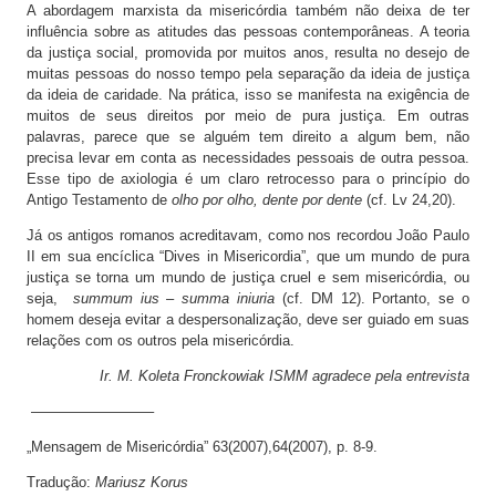
A abordagem marxista da misericórdia também não deixa de ter
influência sobre as atitudes das pessoas contemporâneas. A teoria
da justiça social, promovida por muitos anos, resulta no desejo de
muitas pessoas do nosso tempo pela separação da ideia de justiça
da ideia de caridade. Na prática, isso se manifesta na exigência de
muitos de seus direitos por meio de pura justiça. Em outras
palavras, parece que se alguém tem direito a algum bem, não
precisa levar em conta as necessidades pessoais de outra pessoa.
Esse tipo de axiologia é um claro retrocesso para o princípio do
Antigo Testamento de
olho por olho, dente por dente
(cf. Lv 24,20).
Já os antigos romanos acreditavam, como nos recordou João Paulo
II em sua encíclica “Dives in Misericordia”, que um mundo de pura
justiça se torna um mundo de justiça cruel e sem misericórdia, ou
seja,
summum ius – summa iniuria
(cf. DM 12). Portanto, se o
homem deseja evitar a despersonalização, deve ser guiado em suas
relações com os outros pela misericórdia.
Ir. M. Koleta Fronckowiak ISMM agradece pela entrevista
————————–
„Mensagem de Misericórdia” 63(2007),64(2007), p. 8-9.
Tradução:
Mariusz Korus