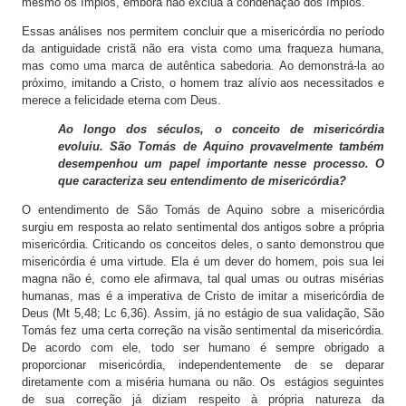
mesmo os ímpios, embora não exclua a condenação dos ímpios.
Essas análises nos permitem concluir que a misericórdia no período
da antiguidade cristã não era vista como uma fraqueza humana,
mas como uma marca de autêntica sabedoria. Ao demonstrá-la ao
próximo, imitando a Cristo, o homem traz alívio aos necessitados e
merece a felicidade eterna com Deus.
Ao longo dos séculos, o conceito de misericórdia
evoluiu. São Tomás de Aquino provavelmente também
desempenhou um papel importante nesse processo. O
que caracteriza seu entendimento de misericórdia?
O entendimento de São Tomás de Aquino sobre a misericórdia
surgiu em resposta ao relato sentimental dos antigos sobre a própria
misericórdia. Criticando os conceitos deles, o santo demonstrou que
misericórdia é uma virtude. Ela é um dever do homem, pois sua lei
magna não é, como ele afirmava, tal qual umas ou outras misérias
humanas, mas é a imperativa de Cristo de imitar a misericórdia de
Deus (Mt 5,48; Lc 6,36). Assim, já no estágio de sua validação, São
Tomás fez uma certa correção na visão sentimental da misericórdia.
De acordo com ele, todo ser humano é sempre obrigado a
proporcionar misericórdia, independentemente de se deparar
diretamente com a miséria humana ou não. Os estágios seguintes
de sua correção já diziam respeito à própria natureza da