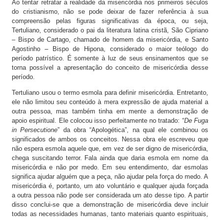
Ao tentar retratar a realidade da misericórdia nos primeiros séculos
do cristianismo, não se pode deixar de fazer referência à sua
compreensão pelas figuras significativas da época, ou seja,
Tertuliano, considerado o pai da literatura latina cristã, São Cipriano
– Bispo de Cartago, chamado de homem da misericórdia, e Santo
Agostinho – Bispo de Hipona, considerado o maior teólogo do
período patrístico. É somente à luz de seus ensinamentos que se
torna possível a apresentação do conceito de misericórdia desse
período.
Tertuliano usou o termo esmola para definir misericórdia. Entretanto,
ele não limitou seu conteúdo à mera expressão de ajuda material a
outra pessoa, mas também tinha em mente a demonstração de
apoio espiritual. Ele colocou isso perfeitamente no tratado: “
De Fuga
in Persecutione
” da obra “Apologética”, na qual ele combinou os
significados de ambos os conceitos. Nessa obra ele escreveu que
não espera esmola aquele que, em vez de ser digno de misericórdia,
chega suscitando terror. Fala ainda que daria esmola em nome da
misericórdia e não por medo. Em seu entendimento, dar esmolas
significa ajudar alguém que a peça, não ajudar pela força do medo. A
misericórdia é, portanto, um ato voluntário e qualquer ajuda forçada
a outra pessoa não pode ser considerada um ato desse tipo. A partir
disso conclui-se que a demonstração de misericórdia deve incluir
todas as necessidades humanas, tanto materiais quanto espirituais,