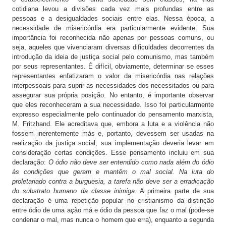
cotidiana levou a divisões cada vez mais profundas entre as
pessoas e a desigualdades sociais entre elas. Nessa época, a
necessidade de misericórdia era particularmente evidente. Sua
importância foi reconhecida não apenas por pessoas comuns, ou
seja, aqueles que vivenciaram diversas dificuldades decorrentes da
introdução da ideia de justiça social pelo comunismo, mas também
por seus representantes. É difícil, obviamente, determinar se esses
representantes enfatizaram o valor da misericórdia nas relações
interpessoais para suprir as necessidades dos necessitados ou para
assegurar sua própria posição. No entanto, é importante observar
que eles reconheceram a sua necessidade. Isso foi particularmente
expresso especialmente pelo continuador do pensamento marxista,
M. Fritzhand. Ele acreditava que, embora a luta e a violência não
fossem inerentemente más e, portanto, devessem ser usadas na
realização da justiça social, sua implementação deveria levar em
consideração certas condições. Esse pensamento incluiu em sua
declaração:
O ódio não deve ser entendido como nada além do ódio
às condições que geram e mantêm o mal social. Na luta do
proletariado contra a burguesia, a tarefa não deve ser a erradicação
do substrato humano da classe inimiga.
A primeira parte de sua
declaração é uma repetição popular no cristianismo da distinção
entre ódio de uma ação má e ódio da pessoa que faz o mal (pode-se
condenar o mal, mas nunca o homem que erra), enquanto a segunda