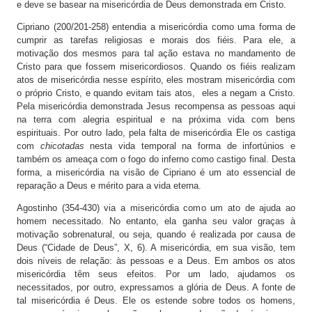
e deve se basear na misericórdia de Deus demonstrada em Cristo.
Cipriano (200/201-258) entendia a misericórdia como uma forma de
cumprir as tarefas religiosas e morais dos fiéis. Para ele, a
motivação dos mesmos para tal ação estava no mandamento de
Cristo para que fossem misericordiosos. Quando os fiéis realizam
atos de misericórdia nesse espírito, eles mostram misericórdia com
o próprio Cristo, e quando evitam tais atos, eles a negam a Cristo.
Pela misericórdia demonstrada Jesus recompensa as pessoas aqui
na terra com alegria espiritual e na próxima vida com bens
espirituais. Por outro lado, pela falta de misericórdia Ele os castiga
com
chicotadas
nesta vida temporal na forma de infortúnios e
também os ameaça com o fogo do inferno como castigo final. Desta
forma, a misericórdia na visão de Cipriano é um ato essencial de
reparação a Deus e mérito para a vida eterna.
Agostinho (354-430) via a misericórdia como um ato de ajuda ao
homem necessitado. No entanto, ela ganha seu valor graças à
motivação sobrenatural, ou seja, quando é realizada por causa de
Deus (“Cidade de Deus”, X, 6). A misericórdia, em sua visão, tem
dois níveis de relação: às pessoas e a Deus. Em ambos os atos
misericórdia têm seus efeitos. Por um lado, ajudamos os
necessitados, por outro, expressamos a glória de Deus. A fonte de
tal misericórdia é Deus. Ele os estende sobre todos os homens,