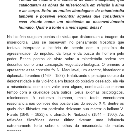
catalogaram as obras de misericórdia em relação à alma
e ao corpo. Entre as muitas abordagens da misericórdia
também é possível encontrar aquelas que consideram
essa virtude como um obstáculo ao desenvolvimento
humano. Qual é a fonte e a mensagem delas?
Na história surgiram pontos de vista que distorceram a imagem da
misericórdia. Elas se baseavam no pensamento filosófico que
tentava interpretar a história de acordo com o princípio da
agressividade, do impulso, da força e da busca do homem pelo
poder. Esses pontos de vista sobre a misericórdia podem ser
descritos como uma concepção vegetativo-biológica. O primeiro a
apresentar esse conceito foi N. Maquiavel, um escritor, historiador e
diplomata florentino (1469 – 1527). Enfatizando o princípio do uso da
desonestidade e da violência em busca do objetivo desejado, ele via
a misericórdia como um valor para alguns, combinada ao mesmo
tempo com a crueldade para outros. Seus axiomas psicológicos,
relacionados à natureza humana, mais tarde encontraram
ressonância nas opiniões dos positivistas do século XIX, dentre os
quais dois filósofos em particular deixaram sua marca: o italiano V.
Pareto (1848 – 1923) e o alemão F. Nietzsche (1844 – 1900). As
reflexões filosóficas desse último tiveram uma influência
extremamente forte sobre o ethos da misericórdia de muitas