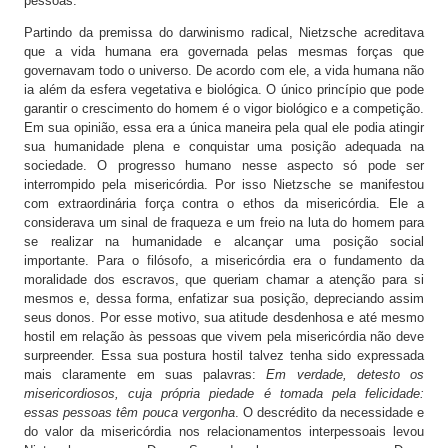
pessoas.
Partindo da premissa do darwinismo radical, Nietzsche acreditava
que a vida humana era governada pelas mesmas forças que
governavam todo o universo. De acordo com ele, a vida humana não
ia além da esfera vegetativa e biológica. O único princípio que pode
garantir o crescimento do homem é o vigor biológico e a competição.
Em sua opinião, essa era a única maneira pela qual ele podia atingir
sua humanidade plena e conquistar uma posição adequada na
sociedade. O progresso humano nesse aspecto só pode ser
interrompido pela misericórdia. Por isso Nietzsche se manifestou
com extraordinária força contra o ethos da misericórdia. Ele a
considerava um sinal de fraqueza e um freio na luta do homem para
se realizar na humanidade e alcançar uma posição social
importante. Para o filósofo, a misericórdia era o fundamento da
moralidade dos escravos, que queriam chamar a atenção para si
mesmos e, dessa forma, enfatizar sua posição, depreciando assim
seus donos. Por esse motivo, sua atitude desdenhosa e até mesmo
hostil em relação às pessoas que vivem pela misericórdia não deve
surpreender. Essa sua postura hostil talvez tenha sido expressada
mais claramente em suas palavras:
Em verdade, detesto os
misericordiosos, cuja própria piedade é tomada pela felicidade:
essas pessoas têm pouca vergonha
. O descrédito da necessidade e
do valor da misericórdia nos relacionamentos interpessoais levou