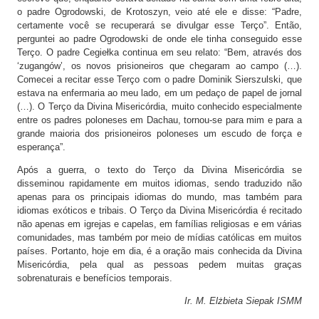
o padre Ogrodowski, de Krotoszyn, veio até ele e disse: “Padre,
certamente você se recuperará se divulgar esse Terço”. Então,
perguntei ao padre Ogrodowski de onde ele tinha conseguido esse
Terço. O padre Cegiełka continua em seu relato: “Bem, através dos
‘zugangów’, os novos prisioneiros que chegaram ao campo (…).
Comecei a recitar esse Terço com o padre Dominik Sierszulski, que
estava na enfermaria ao meu lado, em um pedaço de papel de jornal
(…). O Terço da Divina Misericórdia, muito conhecido especialmente
entre os padres poloneses em Dachau, tornou-se para mim e para a
grande maioria dos prisioneiros poloneses um escudo de força e
esperança”.
Após a guerra, o texto do Terço da Divina Misericórdia se
disseminou rapidamente em muitos idiomas, sendo traduzido não
apenas para os principais idiomas do mundo, mas também para
idiomas exóticos e tribais. O Terço da Divina Misericórdia é recitado
não apenas em igrejas e capelas, em famílias religiosas e em várias
comunidades, mas também por meio de mídias católicas em muitos
países. Portanto, hoje em dia, é a oração mais conhecida da Divina
Misericórdia, pela qual as pessoas pedem muitas graças
sobrenaturais e benefícios temporais.
Ir. M. Elżbieta Siepak ISMM