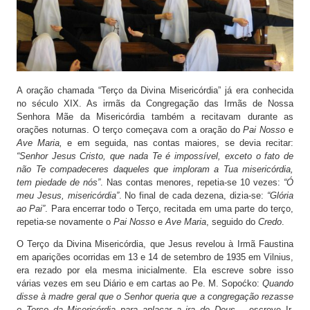
A oração chamada “Terço da Divina Misericórdia” já era conhecida
no século XIX. As irmãs da Congregação das Irmãs de Nossa
Senhora Mãe da Misericórdia também a recitavam durante as
orações noturnas. O terço começava com a oração do
Pai Nosso
e
Ave Maria,
e em seguida, nas contas maiores, se devia recitar:
“Senhor Jesus Cristo, que nada Te é impossível, exceto o fato de
não Te compadeceres daqueles que imploram a Tua misericórdia,
tem piedade de nós”
. Nas contas menores, repetia-se 10 vezes:
“Ó
meu Jesus, misericórdia”
. No final de cada dezena, dizia-se:
“Glória
ao Pai”
. Para encerrar todo o Terço, recitada em uma parte do terço,
repetia-se novamente o
Pai Nosso
e
Ave Maria
, seguido do
Credo
.
O Terço da Divina Misericórdia, que Jesus revelou à Irmã Faustina
em aparições ocorridas em 13 e 14 de setembro de 1935 em Vilnius,
era rezado por ela mesma inicialmente. Ela escreve sobre isso
várias vezes em seu Diário e em cartas ao Pe. M. Sopoćko:
Quando
disse à madre geral que o Senhor queria que a congregação rezasse
o Terço da Misericórdia para aplacar a ira de Deus
– escreve Ir.