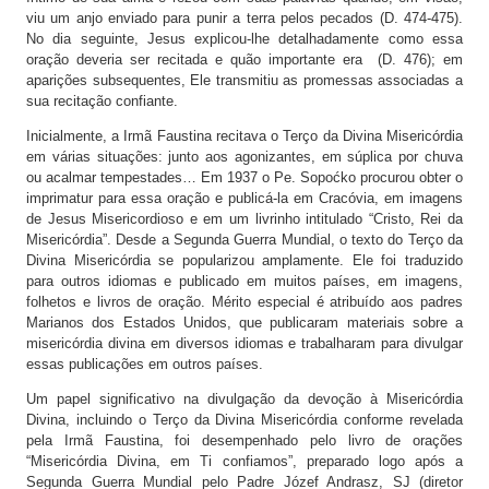
viu um anjo enviado para punir a terra pelos pecados (D. 474-475).
No dia seguinte, Jesus explicou-lhe detalhadamente como essa
oração deveria ser recitada e quão importante era (D. 476); em
aparições subsequentes, Ele transmitiu as promessas associadas a
sua recitação confiante.
Inicialmente, a Irmã Faustina recitava o Terço da Divina Misericórdia
em várias situações: junto aos agonizantes, em súplica por chuva
ou acalmar tempestades… Em 1937 o Pe. Sopoćko procurou obter o
imprimatur para essa oração e publicá-la em Cracóvia, em imagens
de Jesus Misericordioso e em um livrinho intitulado “Cristo, Rei da
Misericórdia”. Desde a Segunda Guerra Mundial, o texto do Terço da
Divina Misericórdia se popularizou amplamente. Ele foi traduzido
para outros idiomas e publicado em muitos países, em imagens,
folhetos e livros de oração. Mérito especial é atribuído aos padres
Marianos dos Estados Unidos, que publicaram materiais sobre a
misericórdia divina em diversos idiomas e trabalharam para divulgar
essas publicações em outros países.
Um papel significativo na divulgação da devoção à Misericórdia
Divina, incluindo o Terço da Divina Misericórdia conforme revelada
pela Irmã Faustina, foi desempenhado pelo livro de orações
“Misericórdia Divina, em Ti confiamos”, preparado logo após a
Segunda Guerra Mundial pelo Padre Józef Andrasz, SJ (diretor