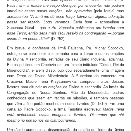
Faustina –
a madre me respondeu que, por enquanto, não podiam
introduzir essas novas orações, não aprovadas
[pela Igreja]
mas
acrescentou: “A irmã me dê esse Terço, talvez em alguma adoração
possa ser rezado. Logo veremos. Seria bom –
aconselhou a
Superiora Geral –
que o Pe. Sopoćko publicasse um livrinho com
esse Terço, então seria mais fácil rezá-lo na congregação — porque
assim é um pouco difícil”
(D. 752).
Em breve, o confessor da Irmã Faustina, Pe. Michał Sopoćko,
esforçou-se para obter o imprimatur para o Terço e outras orações
da Divina Misericórdia, retiradas de seu Diário (novena, ladainha).
Ele as publicou em Cracóvia em um folheto intitulado “Cristo, Rei da
Misericórdia”, e além disso, publicou separadamente uma imagem
com Terço da Divina Misericórdia. A Superiora do convento em
Cracóvia, Madre Irena Krzyżanowska, comprou muitos desses
livretos para difundir as orações da Divina Misericórdia. As irmãs da
Congregação de Nossa Senhora Mãe da Misericórdia, padres
conhecidos que saem em retiros ou missões, e também pessoas
que vêm até o portão receberam esses livretos (D. 1519). Em uma
carta ao Padre Sopoćko, a Irmã Faustina escreveu:
Madre Irena
está distribuindo essas imagens e livretos. Dissemos que até
mesmo no portão nós os distribuiríamos.
Um rápido aumento na disseminação da oração do Terço da Divina