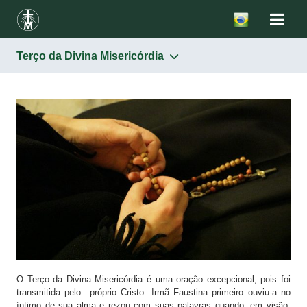
Terço da Divina Misericórdia
MISERICÓRDIA
A Imagem de Jesus Misericordioso
A Festa da Misericórdia
Terço da Divina Misericórdia
A Hora da Misericórdia
Propagação da devoção à Misericórdia
O Terço da Divina Misericórdia é uma oração excepcional, pois foi
transmitida pelo próprio Cristo. Irmã Faustina primeiro ouviu-a no
íntimo de sua alma e rezou com suas palavras quando, em visão,