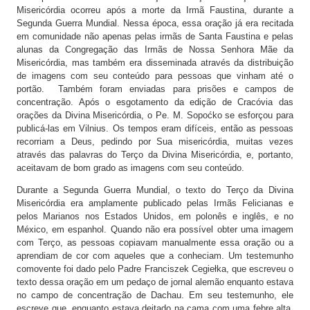
Misericórdia ocorreu após a morte da Irmã Faustina, durante a
Segunda Guerra Mundial. Nessa época, essa oração já era recitada
em comunidade não apenas pelas irmãs de Santa Faustina e pelas
alunas da Congregação das Irmãs de Nossa Senhora Mãe da
Misericórdia, mas também era disseminada através da distribuição
de imagens com seu conteúdo para pessoas que vinham até o
portão. Também foram enviadas para prisões e campos de
concentração. Após o esgotamento da edição de Cracóvia das
orações da Divina Misericórdia, o Pe. M. Sopoćko se esforçou para
publicá-las em Vilnius. Os tempos eram difíceis, então as pessoas
recorriam a Deus, pedindo por Sua misericórdia, muitas vezes
através das palavras do Terço da Divina Misericórdia, e, portanto,
aceitavam de bom grado as imagens com seu conteúdo.
Durante a Segunda Guerra Mundial, o texto do Terço da Divina
Misericórdia era amplamente publicado pelas Irmãs Felicianas e
pelos Marianos nos Estados Unidos, em polonês e inglês, e no
México, em espanhol. Quando não era possível obter uma imagem
com Terço, as pessoas copiavam manualmente essa oração ou a
aprendiam de cor com aqueles que a conheciam. Um testemunho
comovente foi dado pelo Padre Franciszek Cegiełka, que escreveu o
texto dessa oração em um pedaço de jornal alemão enquanto estava
no campo de concentração de Dachau. Em seu testemunho, ele
escreve que, enquanto estava deitado na cama com uma febre alta,