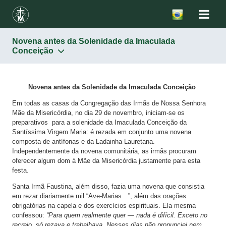
Novena antes da Solenidade da Imaculada
Conceição
Novena antes da Solenidade da Imaculada Conceição
Em todas as casas da Congregação das Irmãs de Nossa Senhora
Mãe da Misericórdia, no dia 29 de novembro, iniciam-se os
preparativos para a solenidade da Imaculada Conceição da
Santíssima Virgem Maria: é rezada em conjunto uma novena
composta de antífonas e da Ladainha Lauretana.
Independentemente da novena comunitária, as irmãs procuram
oferecer algum dom à Mãe da Misericórdia justamente para esta
festa.
Santa Irmã Faustina, além disso, fazia uma novena que consistia
em rezar diariamente mil “Ave-Marias…”, além das orações
obrigatórias na capela e dos exercícios espirituais. Ela mesma
confessou:
“Para quem realmente quer — nada é difícil. Exceto no
recreio, só rezava e trabalhava. Nesses dias não pronunciei nem