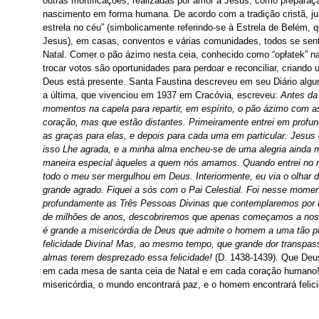
outras mortificações, realizadas por amor a Jesus, como preparaçã
nascimento em forma humana. De acordo com a tradição cristã, ju
estrela no céu” (simbolicamente referindo-se à Estrela de Belém,
Jesus), em casas, conventos e várias comunidades, todos se sen
Natal. Comer o pão ázimo nesta ceia, conhecido como “opłatek” na
trocar votos são oportunidades para perdoar e reconciliar, criando
Deus está presente. Santa Faustina descreveu em seu Diário algu
a última, que vivenciou em 1937 em Cracóvia, escreveu:
Antes da 
momentos na capela para repartir, em espírito, o pão ázimo com 
coração, mas que estão distantes. Primeiramente entrei em profu
as graças para elas, e depois para cada uma em particular. Jesu
isso Lhe agrada, e a minha alma encheu-se de uma alegria ainda m
maneira especial àqueles a quem nós amamos. Quando entrei no refe
todo o meu ser mergulhou em Deus. Interiormente, eu via o olhar 
grande agrado. Fiquei a sós com o Pai Celestial. Foi nesse mome
profundamente as Três Pessoas Divinas que contemplaremos por t
de milhões de anos, descobriremos que apenas começamos a no
é grande a misericórdia de Deus que admite o homem a uma tão pr
felicidade Divina! Mas, ao mesmo tempo, que grande dor transpas
almas terem desprezado essa felicidade!
(D. 1438-1439). Que Deus
em cada mesa de santa ceia de Natal e em cada coração humano
misericórdia, o mundo encontrará paz, e o homem encontrará felic