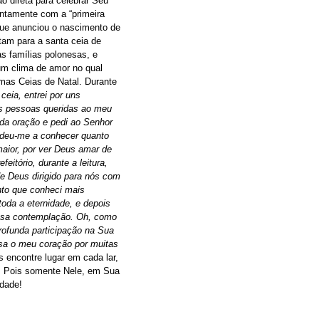
o direta para celebrar Seu
ntamente com a “primeira
 que anunciou o nascimento de
tam para a santa ceia de
s famílias polonesas, e
 um clima de amor no qual
mas Ceias de Natal. Durante
ceia, entrei por uns
as pessoas queridas ao meu
nda oração e pedi ao Senhor
s deu-me a conhecer quanto
aior, por ver Deus amar de
itório, durante a leitura,
de Deus dirigido para nós com
nto que conheci mais
oda a eternidade, e depois
ssa contemplação. Oh, como
ofunda participação na Sua
sa o meu coração por muitas
 encontre lugar em cada lar,
! Pois somente Nele, em Sua
idade!