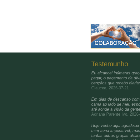
Testemunho
Eu alcancei inúmeras graça
pagar, o pagamento da dívi
bençãos que recebo diari
Glaucea, 2026-07-21
Em dias de descanso com a 
cama ao lado de meu esposo
até aonde a visão da gent
Adriana Parente Ivo, 2026
Hoje venho aqui agradecer 
mim seria impossível, mas 
tantas outras graças alca