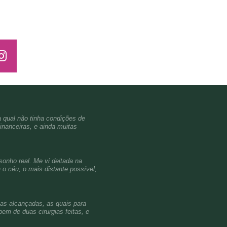
a qual não tinha condições de
inanceiras, e ainda muitas
sonho real. Me vi deitada na
o céu, o mais distante possível,
ças alcançadas, as quais para
em de duas cirurgias feitas, e