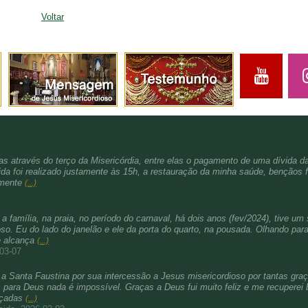
Voltar
s através do terço da Misericórdia, entre elas o pagamento de uma dívida d
da foi realizado justamente às 15h, a restauração da minha saúde, bençãos f
amente
(...)
família, na praia, no período do carnaval, há dois anos (fev/2024), tive um 
. Eu do lado do janelão e ele da porta do quarto, na pousada. Olhando para 
e alcança
(...)
-03-07
a Santa Faustina por sua intercessão a Jesus misericordioso por tantas gra
para Deus nada é impossível. Graças a Deus fui muito feliz e me recuperei b
nçadas
(...)