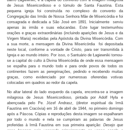
Expansão
de Jesus Misericordioso e o túmulo de Santa Faustina. Esta
pequena igreja foi construída no complexo do convento da
Mapa e como chegar
Congregação das Irmãs de Nossa Senhora Mãe de Misericórdia e foi
consagrada e dedicada a São José em 1891. Inicialmente serviu
Contato
apenas às irmãs e suas educandas. Este lugar testemunhou
orações e graças extraordinárias (incluindo aparições de Jesus e da
Virgem Maria) recebidas pela Apóstola da Divina Misericórdia. Com
a sua morte, a mensagem da Divina Misericórdia foi depositada
neste local, conforme a vontade de Cristo, para ser transmitida à
Igreja e ao mundo inteiro. Por isso, o Santuário de Łagiewniki tornou-
se a capital do culto à Divina Misericórdia de onde essa mensagem
se espalha para o mundo todo e para onde povos de todos os
continentes fazem as peregrinações, pedindo e recebendo muitas
graças, como evidenciado por numerosas oferendas votivas
colocadas em quadros ao redor da capela.
No altar lateral do lado esquerdo da capela, encontra-se a imagem
milagrosa de Jesus Misericordioso, pintada por Adolf Hyła e
abençoada pelo Pe. Józef Andrasz, (diretor espiritual da Irmã
Faustina em Cracóvia) em 16 de abril de 1944, no primeiro domingo
após a Páscoa. Cópias e reproduções desta imagem se espalharam
por todo o mundo e nela se cumpriram as palavras de Jesus
proferidas à Irmã Faustina em sua primeira aparição:
Desejo que