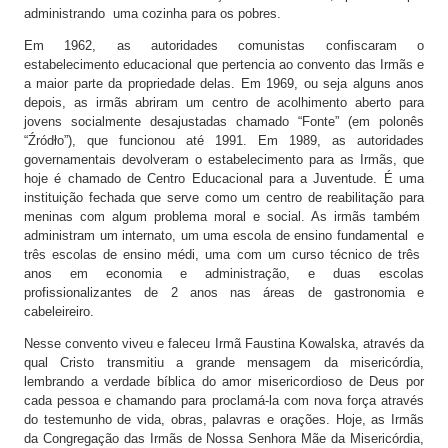
administrando uma cozinha para os pobres.
Em 1962, as autoridades comunistas confiscaram o
estabelecimento educacional que pertencia ao convento das Irmãs e
a maior parte da propriedade delas. Em 1969, ou seja alguns anos
depois, as irmãs abriram um centro de acolhimento aberto para
jovens socialmente desajustadas chamado “Fonte” (em polonês
“Źródło”), que funcionou até 1991. Em 1989, as autoridades
governamentais devolveram o estabelecimento para as Irmãs, que
hoje é chamado de Centro Educacional para a Juventude. É uma
instituição fechada que serve como um centro de reabilitação para
meninas com algum problema moral e social. As irmãs também
administram um internato, um uma escola de ensino fundamental e
três escolas de ensino médi, uma com um curso técnico de três
anos em economia e administração, e duas escolas
profissionalizantes de 2 anos nas áreas de gastronomia e
cabeleireiro.
Nesse convento viveu e faleceu Irmã Faustina Kowalska, através da
qual Cristo transmitiu a grande mensagem da misericórdia,
lembrando a verdade bíblica do amor misericordioso de Deus por
cada pessoa e chamando para proclamá-la com nova força através
do testemunho de vida, obras, palavras e orações. Hoje, as Irmãs
da Congregação das Irmãs de Nossa Senhora Mãe da Misericórdia,