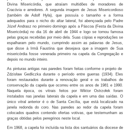
Divina Misericórdia, que atraíam multidões de moradores de
Cracóvia e arredores. A segunda imagem de Jesus Misericordioso
(também de Adolf Hyła), que possuía o tamanho e a forma
adequados para o nicho do altar lateral, foi abençoada pelo Padre
Józef Andrasz no primeiro domingo após a Páscoa (Festa da Divina
Misericórdia) no dia 16 de abril de 1944 e logo se tornou famosa
pelas graças recebidas por meio dela. Suas cópias e reproduções se
espalharam pelo mundo, cumprindo assim as palavras de Jesus,
que disse à Irmã Faustina que desejava que a imagem de Sua
misericórdia fosse venerada primeiro na capela da Congregação e
depois no mundo inteiro.
As pinturas antigas nas paredes foram feitas conforme o projeto de
Zdzisław Gedliczka durante o período entre guerras (1934). Eles
foram restaurados durante a renovação geral e os trabalhos de
conservação da capela que ocorreu entre os anos de 1981 e 1990.
Naquela época, os vitrais feitos por Wiktor Ostrzołek foram
instalados nas janelas laterais da capela e em uma das saídas. O
único vitral anterior é o de Santa Cecília, que está localizado na
janela redonda do coro. Nas paredes ao redor da capela foram
colocados quadros contendo ofertas votivas, que testemunham as
graças obtidas pelos peregrinos neste local.
Em 1968, a capela foi incluída na lista dos santuários da diocese de