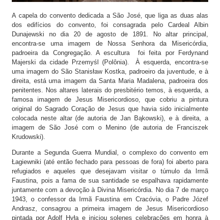
A capela do convento dedicada a São José, que liga as duas alas
dos edifícios do convento, foi consagrada pelo Cardeal Albin
Dunajewski no dia 20 de agosto de 1891. No altar principal,
encontra-se uma imagem de Nossa Senhora da Misericórdia,
padroeira da Congregação. A escultura foi feita por Ferdynand
Majerski da cidade Przemyśl (Polônia). À esquerda, encontra-se
uma imagem do São Stanisław Kostka, padroeiro da juventude, e à
direita, está uma imagem da Santa Maria Madalena, padroeira dos
penitentes. Nos altares laterais do presbitério temos, à esquerda, a
famosa imagem de Jesus Misericordioso, que cobriu a pintura
original do Sagrado Coração de Jesus que havia sido inicialmente
colocada neste altar (de autoria de Jan Bąkowski), e à direita, a
imagem de São José com o Menino (de autoria de Franciszek
Krudowski).
Durante a Segunda Guerra Mundial, o complexo do convento em
Łagiewniki (até então fechado para pessoas de fora) foi aberto para
refugiados e aqueles que desejavam visitar o túmulo da Irmã
Faustina, pois a fama de sua santidade se espalhava rapidamente
juntamente com a devoção à Divina Misericórdia. No dia 7 de março
1943, o confessor da Irmã Faustina em Cracóvia, o Padre Józef
Andrasz, consagrou a primeira imagem de Jesus Misericordioso
pintada por Adolf Hyła e iniciou solenes celebrações em honra à