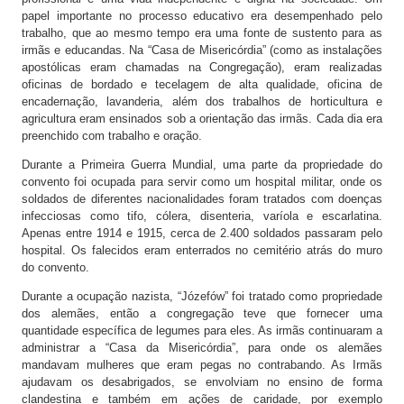
papel importante no processo educativo era desempenhado pelo
trabalho, que ao mesmo tempo era uma fonte de sustento para as
irmãs e educandas. Na “Casa de Misericórdia” (como as instalações
apostólicas eram chamadas na Congregação), eram realizadas
oficinas de bordado e tecelagem de alta qualidade, oficina de
encadernação, lavanderia, além dos trabalhos de horticultura e
agricultura eram ensinados sob a orientação das irmãs. Cada dia era
preenchido com trabalho e oração.
Durante a Primeira Guerra Mundial, uma parte da propriedade do
convento foi ocupada para servir como um hospital militar, onde os
soldados de diferentes nacionalidades foram tratados com doenças
infecciosas como tifo, cólera, disenteria, varíola e escarlatina.
Apenas entre 1914 e 1915, cerca de 2.400 soldados passaram pelo
hospital. Os falecidos eram enterrados no cemitério atrás do muro
do convento.
Durante a ocupação nazista, “Józefów” foi tratado como propriedade
dos alemães, então a congregação teve que fornecer uma
quantidade específica de legumes para eles. As irmãs continuaram a
administrar a “Casa da Misericórdia”, para onde os alemães
mandavam mulheres que eram pegas no contrabando. As Irmãs
ajudavam os desabrigados, se envolviam no ensino de forma
clandestina e também em ações de caridade, por exemplo