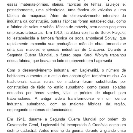
essas matérias-primas, olarias, fábricas de telhas, azulejos e,
posteriormente, uma siderúrgica, uma fábrica de válvulas e uma
fábrica de máquinas. Além do desenvolvimento intensivo da
indústria da construção, outras fábricas foram estabelecidas, como
a fábrica de velas e sabão, fábrica de móveis, bem como pequenas
empresas artesanais. Em 1910, na aldeia vizinha de Borek Fałęcki,
foi estabelecida a famosa fábrica de soda amoniacal Solvay, que
rapidamente expandiu sua produção e mão de obra, tornando-se
uma das maiores empresas industriais de Cracóvia. Durante a
Segunda Guerra Mundial, o futuro papa Karol Wojtyła trabalhou
nessa fábrica, que ficava ao lado do convento em Łagiewniki.
Com o desenvolvimento industrial em Łagiewniki, o número de
habitantes aumentou e o estilo das construções também mudou. As
tradicionais casas rurais de madeira foram substituídas por
construções de tijolo no estilo suburbano, como casas isoladas
cercadas por áreas verdes, vilas e prédios de aluguel para
trabalhadores. A antiga aldeia transformou-se em um centro
industrial suburbano, com as maiores fábricas da região,
empregando centenas de funcionários.
Em 1941, durante a Segunda Guerra Mundial por ordem do
Governador Geral, Łagiewniki foi incorporada à Cracóvia como um
distrito cadastral. Antes mesmo da guerra, durante a grande crise