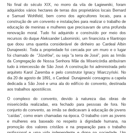
No final do século XIX, no morro da vila de Łagiewniki, foram
adquiridos vários hectares de terras dos proprietários locais Bernard
e Samuel Wohlfeld, bem como dos agricultores locais, para a
construção de um convento e instalações para realizar o trabalho de
educação de meninas e mulheres que precisavam de uma profunda
renovação moral. Tudo foi adquirido e construído por meio dos
recursos do duque Aleksander Lubomirski, um financista e filantropo
que doou uma quantia considerável de dinheiro ao Cardeal Albin
Dunajewski. Toda a propriedade foi cercada por um muro e o lugar
foi chamado de “Józefów”, ou seja “a terra de José”, pois as Irmãs
da Congregação de Nossa Senhora Mãe da Misericórdia atribuíram
tudo à intercessão de São José. A construção foi administrada pelo
arquiteto Karol Zaremba e pelo construtor Ignacy Miarczyński. No
dia 20 de agosto de 1891, o Cardeal Dunajewski consagrou a capela
dedicada a São José e uma ala do edifício do convento, destinada
aos trabalhos apostólicos.
O complexo do convento, devido à natureza das obras de
misericórdia realizadas, era fechado para pessoas de fora. No
conjunto do convento, as irmãs se dedicavam à educação de jovens
“caídas”, como eram chamadas na época. O trabalho com as jovens
e mulheres era baseado no respeito à dignidade humana, na
promoção dos valores cristãos e na preparação para o trabalho
profissional e uma vida independente e digna na sociedade. Um