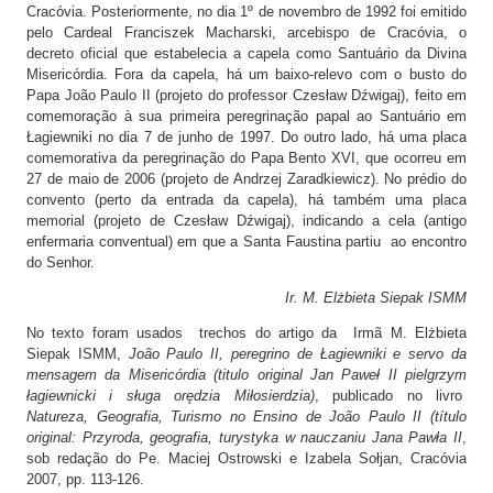
Cracóvia. Posteriormente, no dia 1º de novembro de 1992 foi emitido
pelo Cardeal Franciszek Macharski, arcebispo de Cracóvia, o
decreto oficial que estabelecia a capela como Santuário da Divina
Misericórdia. Fora da capela, há um baixo-relevo com o busto do
Papa João Paulo II (projeto do professor Czesław Dźwigaj), feito em
comemoração à sua primeira peregrinação papal ao Santuário em
Łagiewniki no dia 7 de junho de 1997. Do outro lado, há uma placa
comemorativa da peregrinação do Papa Bento XVI, que ocorreu em
27 de maio de 2006 (projeto de Andrzej Zaradkiewicz). No prédio do
convento (perto da entrada da capela), há também uma placa
memorial (projeto de Czesław Dźwigaj), indicando a cela (antigo
enfermaria conventual) em que a Santa Faustina partiu ao encontro
do Senhor.
Ir. M. Elżbieta Siepak ISMM
No texto foram usados trechos do artigo da Irmã M. Elżbieta
Siepak ISMM,
João Paulo II, peregrino de Łagiewniki e servo da
mensagem da Misericórdia (titulo original Jan Paweł II pielgrzym
łagiewnicki i sługa orędzia Miłosierdzia)
, publicado no livro
Natureza, Geografia, Turismo no Ensino de João Paulo II (título
original: Przyroda, geografia, turystyka w nauczaniu Jana Pawła II
,
sob redação do Pe. Maciej Ostrowski e Izabela Sołjan, Cracóvia
2007, pp. 113-126.