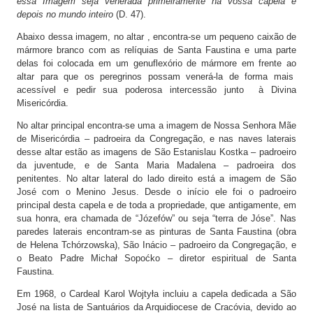
essa Imagem seja venerada primeiramente na vossa capela e
depois no mundo inteiro
(D. 47).
Abaixo dessa imagem, no altar , encontra-se um pequeno caixão de
mármore branco com as relíquias de Santa Faustina e uma parte
delas foi colocada em um genuflexório de mármore em frente ao
altar para que os peregrinos possam venerá-la de forma mais
acessível e pedir sua poderosa intercessão junto à Divina
Misericórdia.
No altar principal encontra-se uma a imagem de Nossa Senhora Mãe
de Misericórdia – padroeira da Congregação, e nas naves laterais
desse altar estão as imagens de São Estanislau Kostka – padroeiro
da juventude, e de Santa Maria Madalena – padroeira dos
penitentes. No altar lateral do lado direito está a imagem de São
José com o Menino Jesus. Desde o início ele foi o padroeiro
principal desta capela e de toda a propriedade, que antigamente, em
sua honra, era chamada de “Józefów” ou seja “terra de Jóse”. Nas
paredes laterais encontram-se as pinturas de Santa Faustina (obra
de Helena Tchórzowska), São Inácio – padroeiro da Congregação, e
o Beato Padre Michał Sopoćko – diretor espiritual de Santa
Faustina.
Em 1968, o Cardeal Karol Wojtyła incluiu a capela dedicada a São
José na lista de Santuários da Arquidiocese de Cracóvia, devido ao