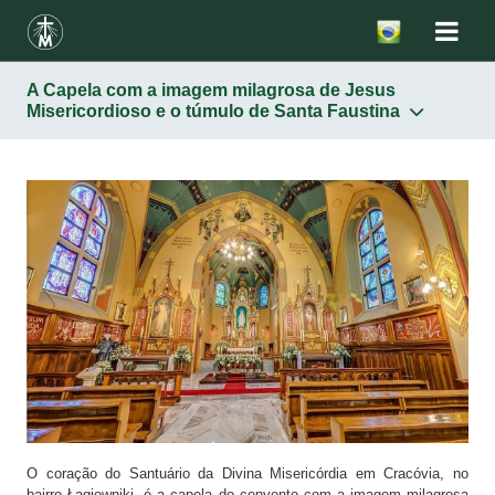
A Capela com a imagem milagrosa de Jesus
Misericordioso e o túmulo de Santa Faustina
Santuários
Horários de missas e outras celebrações
A Capela com a imagem milagrosa de Jesus
Misericordioso e o túmulo de Santa Faustina
Basílica
A capela de Adoração Perpétua
As peregrinações papais
Peregrinos
Apostolado
Casa de Santa Faustina
O coração do Santuário da Divina Misericórdia em Cracóvia, no
bairro Łagiewniki, é a capela do convento com a imagem milagrosa