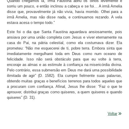
Quando chegamos lá, Irmã Faustina abriu os olhos levemente e
sorriu um pouco, e então inclinou a cabeça e se foi… A irmã Amelia
disse que, provavelmente já não vivia, havia morrido. Olhei para a
irmã Amelia, mas não disse nada, e continuamos rezando. A vela
estava acesa o tempo todo.”
Este foi o dia que Santa Faustina aguardava ansiosamente, pois
ansiava por uma união completa com Jesus e viver eternamente na
casa do Pai, na pátria celestial, como ela costumava dizer. Ela
prometeu: “Não me esquecerei de ti, pobre terra. Embora sinta que
imediatamente mergulharei toda em Deus como num oceano de
felicidade. Isso não será obstáculo para que eu volte à terra,
encoraje as almas e as estimule à confiança na misericórdia divina.
Pelo contrário, essa submersão em Deus me dará uma possibilidade
ilimitada de agir” (D. 1582). Ela cumpre fielmente suas palavras,
obtendo muitas graças e benefícios terrenos para todos aqueles que
a procuram com confiança. Afinal, Jesus lhe disse: “Faz o que te
aprouver, distribui graças como quiseres, a quem quiseres e quando
quiseres” (D. 31).
Voltar