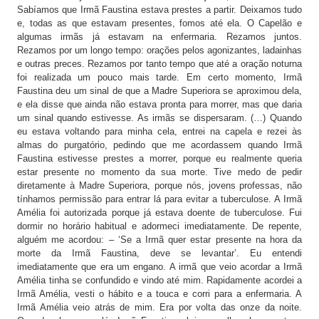
Sabíamos que Irmã Faustina estava prestes a partir. Deixamos tudo
e, todas as que estavam presentes, fomos até ela. O Capelão e
algumas irmãs já estavam na enfermaria. Rezamos juntos.
Rezamos por um longo tempo: orações pelos agonizantes, ladainhas
e outras preces. Rezamos por tanto tempo que até a oração noturna
foi realizada um pouco mais tarde. Em certo momento, Irmã
Faustina deu um sinal de que a Madre Superiora se aproximou dela,
e ela disse que ainda não estava pronta para morrer, mas que daria
um sinal quando estivesse. As irmãs se dispersaram. (…) Quando
eu estava voltando para minha cela, entrei na capela e rezei às
almas do purgatório, pedindo que me acordassem quando Irmã
Faustina estivesse prestes a morrer, porque eu realmente queria
estar presente no momento da sua morte. Tive medo de pedir
diretamente à Madre Superiora, porque nós, jovens professas, não
tínhamos permissão para entrar lá para evitar a tuberculose. A Irmã
Amélia foi autorizada porque já estava doente de tuberculose. Fui
dormir no horário habitual e adormeci imediatamente. De repente,
alguém me acordou: – ‘Se a Irmã quer estar presente na hora da
morte da Irmã Faustina, deve se levantar’. Eu entendi
imediatamente que era um engano. A irmã que veio acordar a Irmã
Amélia tinha se confundido e vindo até mim. Rapidamente acordei a
Irmã Amélia, vesti o hábito e a touca e corri para a enfermaria. A
Irmã Amélia veio atrás de mim. Era por volta das onze da noite.