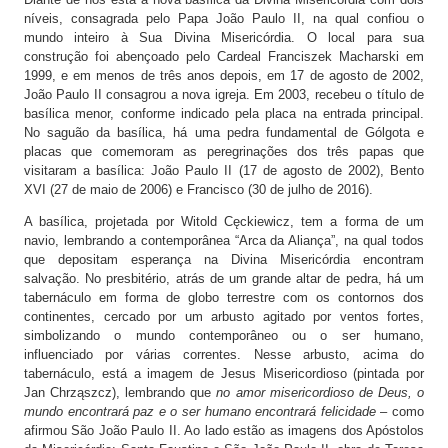
níveis, consagrada pelo Papa João Paulo II, na qual confiou o
Capela Communio Sanctorum – Húngara
mundo inteiro à Sua Divina Misericórdia. O local para sua
construção foi abençoado pelo Cardeal Franciszek Macharski em
Capela de Santo André – Greco-Católica
1999, e em menos de três anos depois, em 17 de agosto de 2002,
Capela da Santa Cruz – Alemã
João Paulo II consagrou a nova igreja. Em 2003, recebeu o título de
basílica menor, conforme indicado pela placa na entrada principal.
Capela de Nossa Senhora das Dores – Eslovaca
No saguão da basílica, há uma pedra fundamental de Gólgota e
placas que comemoram as peregrinações dos três papas que
Capela da Adoração Perpétua
visitaram a basílica: João Paulo II (17 de agosto de 2002), Bento
XVI (27 de maio de 2006) e Francisco (30 de julho de 2016).
Torre de observação
A basílica, projetada por Witold Cęckiewicz, tem a forma de um
Cemitério do convento
navio, lembrando a contemporânea “Arca da Aliança”, na qual todos
que depositam esperança na Divina Misericórdia encontram
„Casa de Santa Irmã Faustina” – restaurante, lembranças,
salvação. No presbitério, atrás de um grande altar de pedra, há um
palestras
tabernáculo em forma de globo terrestre com os contornos dos
continentes, cercado por um arbusto agitado por ventos fortes,
simbolizando o mundo contemporâneo ou o ser humano,
influenciado por várias correntes. Nesse arbusto, acima do
tabernáculo, está a imagem de Jesus Misericordioso (pintada por
Jan Chrząszcz), lembrando que
no amor misericordioso de Deus, o
mundo encontrará paz e o ser humano encontrará felicidade
– como
afirmou São João Paulo II. Ao lado estão as imagens dos Apóstolos