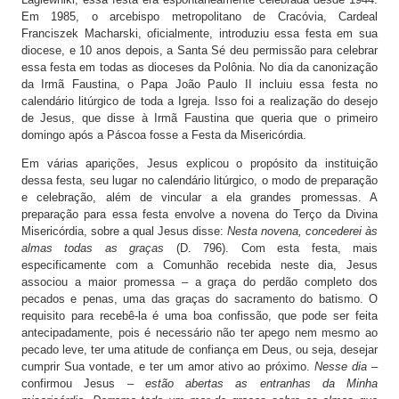
Em 1985, o arcebispo metropolitano de Cracóvia, Cardeal
Franciszek Macharski, oficialmente, introduziu essa festa em sua
diocese, e 10 anos depois, a Santa Sé deu permissão para celebrar
essa festa em todas as dioceses da Polônia. No dia da canonização
da Irmã Faustina, o Papa João Paulo II incluiu essa festa no
calendário litúrgico de toda a Igreja. Isso foi a realização do desejo
de Jesus, que disse à Irmã Faustina que queria que o primeiro
domingo após a Páscoa fosse a Festa da Misericórdia.
Em várias aparições, Jesus explicou o propósito da instituição
dessa festa, seu lugar no calendário litúrgico, o modo de preparação
e celebração, além de vincular a ela grandes promessas. A
preparação para essa festa envolve a novena do Terço da Divina
Misericórdia, sobre a qual Jesus disse:
Nesta novena, concederei às
almas todas as graças
(D. 796). Com esta festa, mais
especificamente com a Comunhão recebida neste dia, Jesus
associou a maior promessa – a graça do perdão completo dos
pecados e penas, uma das graças do sacramento do batismo. O
requisito para recebê-la é uma boa confissão, que pode ser feita
antecipadamente, pois é necessário não ter apego nem mesmo ao
pecado leve, ter uma atitude de confiança em Deus, ou seja, desejar
cumprir Sua vontade, e ter um amor ativo ao próximo.
Nesse dia
–
confirmou Jesus –
estão abertas as entranhas da Minha