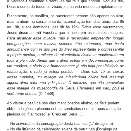
a Sagrada Comunhão e sentiu-se tão feliz que chorou. Naquele dia,
Deus o curou de todos os vícios, e sua vida mudou completamente.
Diariamente, na basílica, os sacerdotes servem não apenas no altar,
mas também no sacramento da reconciliação (em dias úteis, das 8h
às 19h, e aos domingos, das 9h às 19h). Sobre esse sacramento,
Jesus disse a Irmã Faustina que ali ocorrem os maiores milagres.
Para alcançar esse milagre, não é necessário empreender longas
peregrinações, nem realizar solenes ritos exteriores, mas basta
aproximar-se com fé dos pés do Meu representante e confessar-lhe
a própria miséria; o milagre da misericórdia divina se manifestará em
toda a plenitude. Ainda que a alma esteja em decomposição como
um cadáver, e ainda que humanamente já não haja possibilidade de
restauração, e tudo já esteja perdido — Deus não vê as coisas
dessa maneira; um milagre da misericórdia divina fará ressurgir
aquela alma para uma vida plena. Ó infelizes, que não aproveitais
esse milagre da misericórdia de Deus! Clamareis em vão, pois já
será tarde demais
(D. 1448).
Ao visitar a basílica nos dias mencionados abaixo, os fiéis podem
obter indulgência plenária sob as condições normais após a oração
piedosa do “Pai Nosso” e “Creio em Deus…”.
– No aniversário da consagração desta basílica (17 de agosto).
– No dia litúrgico da celebração solene de seu título (Domingo da