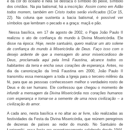
é da cor do oceano e nela se destaca o símbolo do peixe, símbolo
dos cristãos. Na pia batismal, há a inscrição:
Assim como em Adão
todos morrem, também em Cristo todos serão vivificados
(1Cor 15,
22). Na coluna que sustenta a bacia batismal, é possível ver
símbolos que lembram o pecado e a graça: maçã e pão.
Nessa basílica, em 17 de agosto de 2002, o Papa João Paulo II
realizou o ato de confiança do mundo à Divina Misericórdia. Ele
disse na época:
Hoje, neste santuário, quero realizar um ato solene
de confiança do mundo à Misericórdia de Deus. Faço isso com o
desejo ardente de que a mensagem do amor misericordioso de
Deus, proclamada aqui pela Irmã Faustina, alcance todos os
habitantes da terra e encha seus corações de esperança.
Antes, no
dia da canonização da Irmã Faustina em 2000, João Paulo II
transmitiu essa mensagem a toda a Igreja para o terceiro milênio da
fé, para que as pessoas conhecessem melhor o verdadeiro rosto de
Deus e do ser humano. Ele confessou que chegou o momento de
infundir a mensagem da Divina Misericórdia nos corações humanos
com esperança e tornar-se a semente de uma nova civilização – a
civilização do amor.
A cada ano, nesta basílica e no altar ao ar livre, são realizadas as
festividades da Festa da Divina Misericórdia, que reúnem peregrinos
de dezenas de países ao redor do mundo. No Santuário de
Łagiewniki, essa festa era espontaneamente celebrada desde 1944.