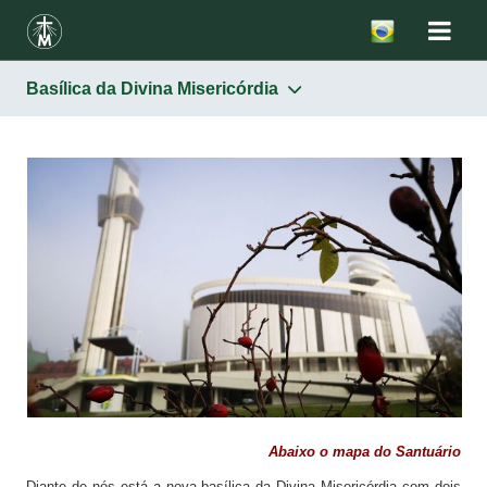
Basílica da Divina Misericórdia
Santuários
Um lugar escolhido por Deus
„Casa de Santa Irmã Faustina” – alojamento, museu
Convento
„Antoninek” – associação „Faustinum”
Capela de Jesus Misericordioso e túmulo de Santa
Faustina
Oratório – local da morte de Santa Faustina
Capela da Paixão de Cristo
Basílica da Divina Misericórdia
Abaixo o mapa do Santuário
Capela de Santa Faustina – Italiana
Diante de nós está a nova basílica da Divina Misericórdia com dois