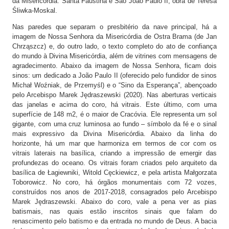
da Misericórdia: Santa Faustina e São João Paulo II, obra de Teresa
Śliwka-Moskal.
Nas paredes que separam o presbitério da nave principal, há a
imagem de Nossa Senhora da Misericórdia de Ostra Brama (de Jan
Chrząszcz) e, do outro lado, o texto completo do ato de confiança
do mundo à Divina Misericórdia, além de vitrines com mensagens de
agradecimento. Abaixo da imagem de Nossa Senhora, ficam dois
sinos: um dedicado a João Paulo II (oferecido pelo fundidor de sinos
Michał Woźniak, de Przemyśl) e o “Sino da Esperança”, abençoado
pelo Arcebispo Marek Jędraszewski (2020). Nas aberturas verticais
das janelas e acima do coro, há vitrais. Este último, com uma
superfície de 148 m2, é o maior de Cracóvia. Ele representa um sol
gigante, com uma cruz luminosa ao fundo – símbolo da fé e o sinal
mais expressivo da Divina Misericórdia. Abaixo da linha do
horizonte, há um mar que harmoniza em termos de cor com os
vitrais laterais na basílica, criando a impressão de emergir das
profundezas do oceano. Os vitrais foram criados pelo arquiteto da
basílica de Łagiewniki, Witold Cęckiewicz, e pela artista Małgorzata
Toborowicz. No coro, há órgãos monumentais com 72 vozes,
construídos nos anos de 2017-2018, consagrados pelo Arcebispo
Marek Jędraszewski. Abaixo do coro, vale a pena ver as pias
batismais, nas quais estão inscritos sinais que falam do
renascimento pelo batismo e da entrada no mundo de Deus. A bacia