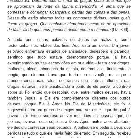
misericórdia. Derramo todo um mar de graças sobre as almas que
se aproximam da fonte da Minha misericórdia. A alma que se
confessar e comungar alcançará o perdão das culpas e das penas.
Nesse dia estão abertas todas as comportas divinas, pelas quais
fluem as graças. Que nenhuma alma tenha medo de se aproximar
de Mim, ainda que seus pecados sejam como o escarlate
(Dz. 699).
A cada ano, essas palavras de Jesus se realizam, como
testemunham os relatos dos fiéis. Aqui está um deles: Um jovem
eslovaco enfrentava estados de ansiedade, desespero e paranoia,
sentindo que tudo estava desmoronando porque já havia
experimentado muitas escravidões em sua vida – festa com drogas,
mulheres, álcool, abandono da escola, da família e, finalmente, a
magia, que ele acreditava que traria sua salvação, mas que o
afundou ainda mais, além de transes que, sob a influência das
drogas, estavam se intensificando a ponto de ele perder o controle
sobre si. Foi então que descobriu que, entre muitos deuses, havia
também Jesus, e Ele era completamente diferente dos outros
deuses, porque Ele é Amor. No Dia da Misericórdia, ele foi a
Łagiewniki com um grupo de amigos para ver esse lugar do qual já
ouvira falar. Ficou surpreso ao ver multidões de pessoas que, de
joelhos, levavam suas súplicas a Deus. Após muitos anos afastado,
ele decidiu confessar seus pecados. Ajoelhou-se e pediu a Deus que
perdoasse tudo o que ele havia feito de errado. Em seguida, recebeu