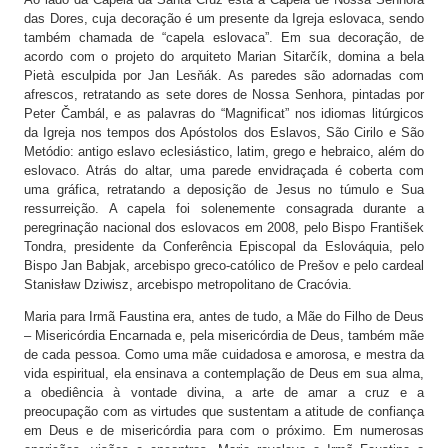
das Dores, cuja decoração é um presente da Igreja eslovaca, sendo
Capela Communio Sanctorum – Húngara
também chamada de “capela eslovaca”. Em sua decoração, de
acordo com o projeto do arquiteto Marian Sitarčík, domina a bela
Capela de Santo André – Greco-Católica
Pietà esculpida por Jan Lesňák. As paredes são adornadas com
Capela da Santa Cruz – Alemã
afrescos, retratando as sete dores de Nossa Senhora, pintadas por
Peter Čambál, e as palavras do “Magnificat” nos idiomas litúrgicos
Capela de Nossa Senhora das Dores – Eslovaca
da Igreja nos tempos dos Apóstolos dos Eslavos, São Cirilo e São
Metódio: antigo eslavo eclesiástico, latim, grego e hebraico, além do
Capela da Adoração Perpétua
eslovaco. Atrás do altar, uma parede envidraçada é coberta com
uma gráfica, retratando a deposição de Jesus no túmulo e Sua
Torre de observação
ressurreição. A capela foi solenemente consagrada durante a
peregrinação nacional dos eslovacos em 2008, pelo Bispo František
Cemitério do convento
Tondra, presidente da Conferência Episcopal da Eslováquia, pelo
Bispo Jan Babjak, arcebispo greco-católico de Prešov e pelo cardeal
„Casa de Santa Irmã Faustina” – restaurante, lembranças,
Stanisław Dziwisz, arcebispo metropolitano de Cracóvia.
palestras
Maria para Irmã Faustina era, antes de tudo, a Mãe do Filho de Deus
– Misericórdia Encarnada e, pela misericórdia de Deus, também mãe
de cada pessoa. Como uma mãe cuidadosa e amorosa, e mestra da
vida espiritual, ela ensinava a contemplação de Deus em sua alma,
a obediência à vontade divina, a arte de amar a cruz e a
preocupação com as virtudes que sustentam a atitude de confiança
em Deus e de misericórdia para com o próximo. Em numerosas