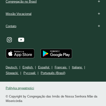
Congregação no Brasil
Missão Vocacional
Contato
Deutsch
English
Español
Français
Italiano
Slowacki
Ρусский
Português (Brasil)
Polityka prywatności
© Copyright by Congregação das Irmãs de Nossa Senhora Mãe da
Misericórdia