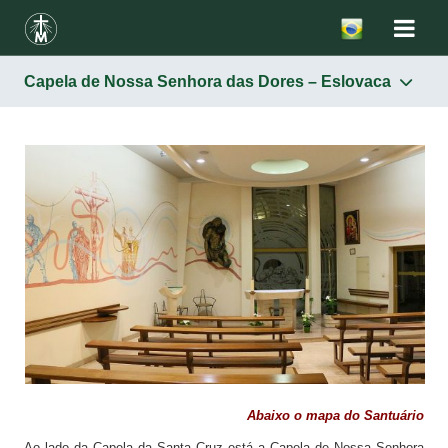
Capela de Nossa Senhora das Dores – Eslovaca
Santuários
Um lugar escolhido por Deus
„Casa de Santa Irmã Faustina” – alojamento, museu
Convento
„Antoninek” – associação „Faustinum”
Capela de Jesus Misericordioso e túmulo de Santa
Faustina
Oratório – local da morte de Santa Faustina
Capela da Paixão de Cristo
Basílica da Divina Misericórdia
Abaixo o mapa do Santuário
Capela de Santa Faustina – Italiana
Ao lado da Capela da Santa Cruz está a Capela de Nossa Senhora