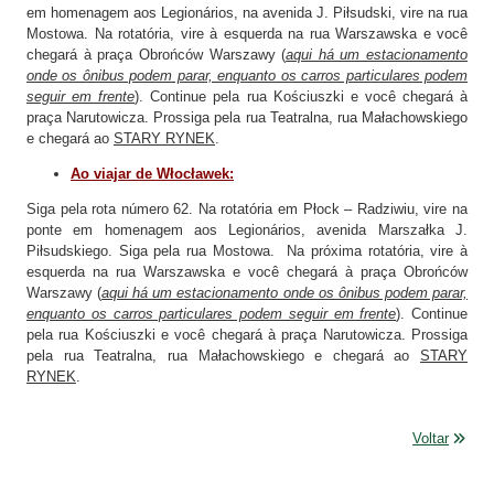
em homenagem aos Legionários, na avenida J. Piłsudski, vire na rua
Mostowa. Na rotatória, vire à esquerda na rua Warszawska e você
chegará à praça Obrońców Warszawy (
aqui há um estacionamento
onde os ônibus podem parar, enquanto os carros particulares podem
seguir em frente
). Continue pela rua Kościuszki e você chegará à
praça Narutowicza. Prossiga pela rua Teatralna, rua Małachowskiego
e chegará ao
STARY RYNEK
.
Ao viajar de Włocławek:
Siga pela rota número 62. Na rotatória em Płock – Radziwiu, vire na
ponte em homenagem aos Legionários, avenida Marszałka J.
Piłsudskiego. Siga pela rua Mostowa. Na próxima rotatória, vire à
esquerda na rua Warszawska e você chegará à praça Obrońców
Warszawy (
aqui há um estacionamento onde os ônibus podem parar,
enquanto os carros particulares podem seguir em frente
). Continue
pela rua Kościuszki e você chegará à praça Narutowicza. Prossiga
pela rua Teatralna, rua Małachowskiego e chegará ao
STARY
RYNEK
.
Voltar