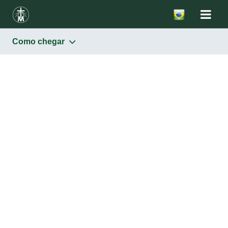
Como chegar
Santuários
Horários de missas e outras celebrações
História do Santuário
Museu
Construção
Como chegar
Contato