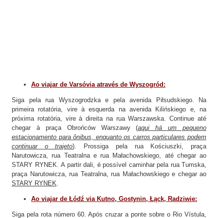
Ao viajar de Varsóvia através de Wyszogród:
Siga pela rua Wyszogrodzka e pela avenida Piłsudskiego. Na
primeira rotatória, vire à esquerda na avenida Kilińskiego e, na
próxima rotatória, vire à direita na rua Warszawska. Continue até
chegar à praça Obrońców Warszawy (
aqui há um pequeno
estacionamento para ônibus, enquanto os carros particulares podem
continuar o trajeto
). Prossiga pela rua Kościuszki, praça
Narutowicza, rua Teatralna e rua Małachowskiego, até chegar ao
STARY RYNEK. A partir dali, é possível caminhar pela rua Tumska,
praça Narutowicza, rua Teatralna, rua Małachowskiego e chegar ao
STARY RYNEK
.
Ao viajar de Łódź via Kutno, Gostynin, Łąck, Radziwie:
Siga pela rota número 60. Após cruzar a ponte sobre o Rio Vístula,