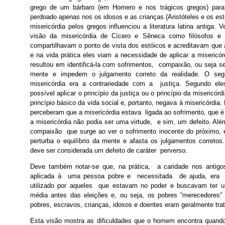
grego de um bárbaro (em Homero e nos trágicos gregos) para
perdoado apenas nos os idosos e as crianças (Aristóteles e os e
misericórdia pelos gregos influenciou a literatura latina antiga.
visão da misericórdia de Cícero e Sêneca como filósofos e p
compartilhavam o ponto de vista dos estóicos e acreditavam que a
e na vida prática eles viam a necessidade de aplicar a misericórd
resultou em identificá-la com sofrimentos, compaixão, ou seja 
mente e impedem o julgamento correto da realidade. O segu
misericórdia era a contrariedade com a justiça. Segundo eles
possível aplicar o princípio da justiça ou o princípio da misericórd
princípio básico da vida social e, portanto, negava à misericórdia. 
perceberam que a misericórdia estava ligada ao sofrimento, que 
a misericórdia não podia ser uma virtude, e sim, um defeito. Além
compaixão que surge ao ver o sofrimento inocente do próximo,
perturba o equilíbrio da mente e afasta os julgamentos correto
deve ser considerada um defeito de caráter perverso.
Deve também notar-se que, na prática, a caridade nos antig
aplicada à uma pessoa pobre e necessitada de ajuda, era u
utilizado por aqueles que estavam no poder e buscavam ter 
média antes das eleições e, ou seja, os pobres “merecedores”
pobres, escravos, crianças, idosos e doentes eram geralmente tr
Esta visão mostra as dificuldades que o homem encontra quando t