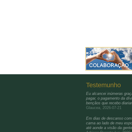
Testemunho
Eu alcancei inúmeras graça
pagar, o pagamento da dívi
bençãos que recebo diari
Glaucea, 2026-07-21
Em dias de descanso com a 
cama ao lado de meu esposo
até aonde a visão da gent