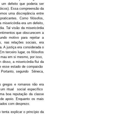
 um defeito que poderia ser
stóicos). Essa compreensão da
 Vemos uma discrepância entre
raticantes. Como filósofos,
 misericórdia era um defeito,
ia. Tal visão da misericórdia
sentimentos que obscurecem a
ndo motivo para rejeitar a
, nas relações sociais, era
ia. A justiça era considerada o
Em terceiro lugar, os filósofos
é mau em si mesmo, por isso,
 disso, a misericórdia flui da
 e esse estado de compaixão
s. Portanto, segundo Sêneca,
os gregos e romanos não era
m ritual social específico
uma boa reputação da classe
 de apoio. Enquanto os mais
atados com desprezo.
enta explicar o princípio da