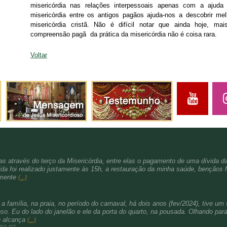
misericórdia nas relações interpessoais apenas com a ajud
misericórdia entre os antigos pagãos ajuda-nos a descobrir me
misericórdia cristã. Não é difícil notar que ainda hoje, m
compreensão pagã da prática da misericórdia não é coisa rara.
Voltar
s através do terço da Misericórdia, entre elas o pagamento de uma dívida d
da foi realizado justamente às 15h, a restauração da minha saúde, bençãos f
amente
(...)
família, na praia, no período do carnaval, há dois anos (fev/2024), tive um 
. Eu do lado do janelão e ele da porta do quarto, na pousada. Olhando para 
e alcança
(...)