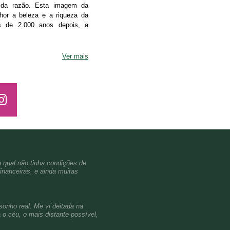
a da razão. Esta imagem da
lhor a beleza e a riqueza da
ais de 2.000 anos depois, a
Ver mais
a qual não tinha condições de
inanceiras, e ainda muitas
sonho real. Me vi deitada na
o céu, o mais distante possível,