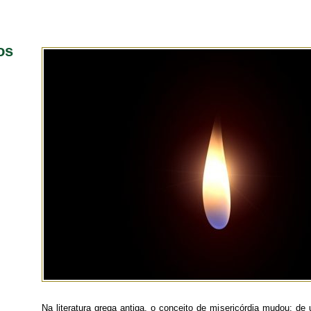
os
Na literatura grega antiga, o conceito de misericórdia mudou: de