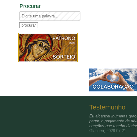
Procurar
Testemunho
Eu alcancei inúmeras graça
pagar, o pagamento da dívi
bençãos que recebo diari
Glaucea, 2026-07-21