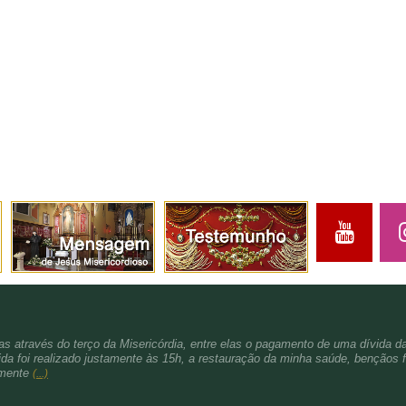
s através do terço da Misericórdia, entre elas o pagamento de uma dívida d
da foi realizado justamente às 15h, a restauração da minha saúde, bençãos f
amente
(...)