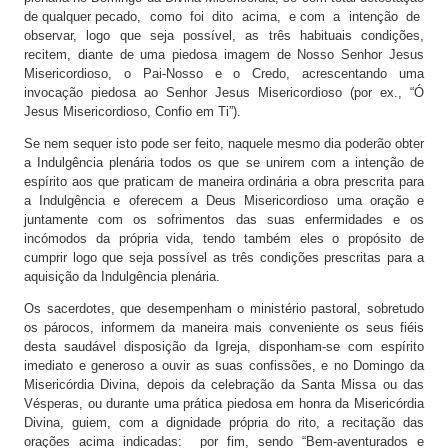
de qualquer pecado, como foi dito acima, e com a intenção de
observar, logo que seja possível, as três habituais condições,
recitem, diante de uma piedosa imagem de Nosso Senhor Jesus
Misericordioso, o Pai-Nosso e o Credo, acrescentando uma
invocação piedosa ao Senhor Jesus Misericordioso (por ex., “Ó
Jesus Misericordioso, Confio em Ti”).
Se nem sequer isto pode ser feito, naquele mesmo dia poderão obter
a Indulgência plenária todos os que se unirem com a intenção de
espírito aos que praticam de maneira ordinária a obra prescrita para
a Indulgência e oferecem a Deus Misericordioso uma oração e
juntamente com os sofrimentos das suas enfermidades e os
incómodos da própria vida, tendo também eles o propósito de
cumprir logo que seja possível as três condições prescritas para a
aquisição da Indulgência plenária.
Os sacerdotes, que desempenham o ministério pastoral, sobretudo
os párocos, informem da maneira mais conveniente os seus fiéis
desta saudável disposição da Igreja, disponham-se com espírito
imediato e generoso a ouvir as suas confissões, e no Domingo da
Misericórdia Divina, depois da celebração da Santa Missa ou das
Vésperas, ou durante uma prática piedosa em honra da Misericórdia
Divina, guiem, com a dignidade própria do rito, a recitação das
orações acima indicadas: por fim, sendo “Bem-aventurados e