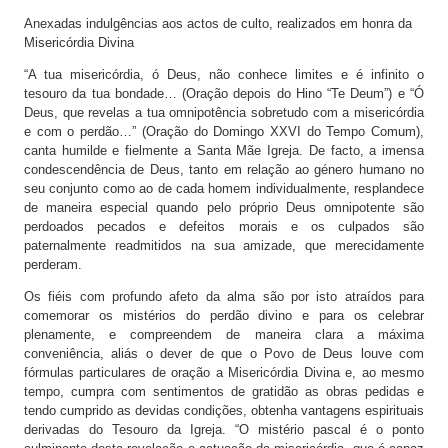
Anexadas indulgências aos actos de culto, realizados em honra da
Misericórdia Divina
“A tua misericórdia, ó Deus, não conhece limites e é infinito o
tesouro da tua bondade… (Oração depois do Hino “Te Deum”) e “Ó
Deus, que revelas a tua omnipotência sobretudo com a misericórdia
e com o perdão…” (Oração do Domingo XXVI do Tempo Comum),
canta humilde e fielmente a Santa Mãe Igreja. De facto, a imensa
condescendência de Deus, tanto em relação ao género humano no
seu conjunto como ao de cada homem individualmente, resplandece
de maneira especial quando pelo próprio Deus omnipotente são
perdoados pecados e defeitos morais e os culpados são
paternalmente readmitidos na sua amizade, que merecidamente
perderam.
Os fiéis com profundo afeto da alma são por isto atraídos para
comemorar os mistérios do perdão divino e para os celebrar
plenamente, e compreendem de maneira clara a máxima
conveniência, aliás o dever de que o Povo de Deus louve com
fórmulas particulares de oração a Misericórdia Divina e, ao mesmo
tempo, cumpra com sentimentos de gratidão as obras pedidas e
tendo cumprido as devidas condições, obtenha vantagens espirituais
derivadas do Tesouro da Igreja. “O mistério pascal é o ponto