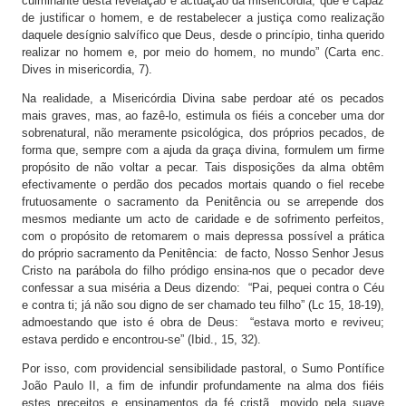
culminante desta revelação e actuação da misericórdia, que é capaz
de justificar o homem, e de restabelecer a justiça como realização
daquele desígnio salvífico que Deus, desde o princípio, tinha querido
realizar no homem e, por meio do homem, no mundo” (Carta enc.
Dives in misericordia, 7).
Na realidade, a Misericórdia Divina sabe perdoar até os pecados
mais graves, mas, ao fazê-lo, estimula os fiéis a conceber uma dor
sobrenatural, não meramente psicológica, dos próprios pecados, de
forma que, sempre com a ajuda da graça divina, formulem um firme
propósito de não voltar a pecar. Tais disposições da alma obtêm
efectivamente o perdão dos pecados mortais quando o fiel recebe
frutuosamente o sacramento da Penitência ou se arrepende dos
mesmos mediante um acto de caridade e de sofrimento perfeitos,
com o propósito de retomarem o mais depressa possível a prática
do próprio sacramento da Penitência: de facto, Nosso Senhor Jesus
Cristo na parábola do filho pródigo ensina-nos que o pecador deve
confessar a sua miséria a Deus dizendo: “Pai, pequei contra o Céu
e contra ti; já não sou digno de ser chamado teu filho” (Lc 15, 18-19),
admoestando que isto é obra de Deus: “estava morto e reviveu;
estava perdido e encontrou-se” (Ibid., 15, 32).
Por isso, com providencial sensibilidade pastoral, o Sumo Pontífice
João Paulo II, a fim de infundir profundamente na alma dos fiéis
estes preceitos e ensinamentos da fé cristã, movido pela suave