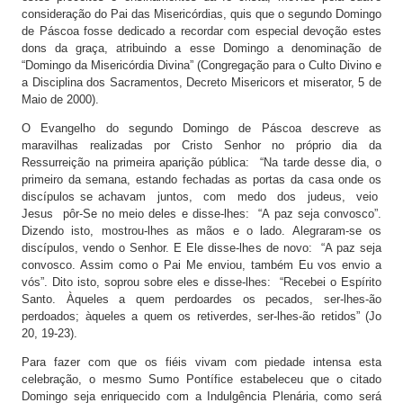
consideração do Pai das Misericórdias, quis que o segundo Domingo
de Páscoa fosse dedicado a recordar com especial devoção estes
dons da graça, atribuindo a esse Domingo a denominação de
“Domingo da Misericórdia Divina” (Congregação para o Culto Divino e
a Disciplina dos Sacramentos, Decreto Misericors et miserator, 5 de
Maio de 2000).
O Evangelho do segundo Domingo de Páscoa descreve as
maravilhas realizadas por Cristo Senhor no próprio dia da
Ressurreição na primeira aparição pública: “Na tarde desse dia, o
primeiro da semana, estando fechadas as portas da casa onde os
discípulos se achavam juntos, com medo dos judeus, veio
Jesus pôr-Se no meio deles e disse-lhes: “A paz seja convosco”.
Dizendo isto, mostrou-lhes as mãos e o lado. Alegraram-se os
discípulos, vendo o Senhor. E Ele disse-lhes de novo: “A paz seja
convosco. Assim como o Pai Me enviou, também Eu vos envio a
vós”. Dito isto, soprou sobre eles e disse-lhes: “Recebei o Espírito
Santo. Àqueles a quem perdoardes os pecados, ser-lhes-ão
perdoados; àqueles a quem os retiverdes, ser-lhes-ão retidos” (Jo
20, 19-23).
Para fazer com que os fiéis vivam com piedade intensa esta
celebração, o mesmo Sumo Pontífice estabeleceu que o citado
Domingo seja enriquecido com a Indulgência Plenária, como será