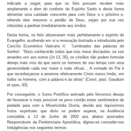
indicado a seguir, para que os fiéis possam receber mais
amplamente o dom do conforto do Espírito Santo e desta forma
alimentar uma caridade crescente para com Deus e o próximo e,
obtendo eles mesmos o perdão de Deus, sejam por sua vez
induzidos a perdoar imediatamente aos irmãos.
Desta forma, os fiéis observaram mais perfeitamente o espírito do
Evangelho, acolhendo em si a renovação ilustrada e introduzida pelo
Concílio Ecuménico Vaticano II: “Lembrados das palavras do
Senhor: “Nisto conhecerão todos que sois meus discípulos, se vos
amardes uns aos outros (Jo 13, 35), os cristãos não podem formular
desejo mais vivo do que servir os homens do seu tempo com uma
generosidade cada vez maior e mais eficaz… A vontade do Pai é
que reconheçamos e amemos efetivamente Cristo nosso Irmão, em
todos os homens, com a palavra e as obras” (Const. past. Gaudium
et spes, 93).
Por conseguinte, o Sumo Pontífice animado pelo fervoroso desejo
de favorecer o mais possível no povo cristão estes sentimentos de
piedade para com a Misericórdia Divina, devido aos riquíssimos
frutos espirituais que disto se podem esperar, na Audiência
concedida a 13 de Junho de 2002 aos abaixo assinados
Responsáveis da Penitenciaria Apostólica, dignou-se conceder-nos
Indulgências nos seguintes termos: