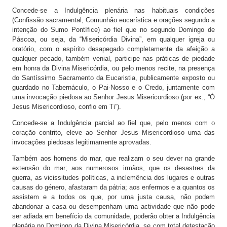
Concede-se a Indulgência plenária nas habituais condições
(Confissão sacramental, Comunhão eucarística e orações segundo a
intenção do Sumo Pontífice) ao fiel que no segundo Domingo de
Páscoa, ou seja, da “Misericórdia Divina”, em qualquer igreja ou
oratório, com o espírito desapegado completamente da afeição a
qualquer pecado, também venial, participe nas práticas de piedade
em honra da Divina Misericórdia, ou pelo menos recite, na presença
do Santíssimo Sacramento da Eucaristia, publicamente exposto ou
guardado no Tabernáculo, o Pai-Nosso e o Credo, juntamente com
uma invocação piedosa ao Senhor Jesus Misericordioso (por ex., “Ó
Jesus Misericordioso, confio em Ti”).
Concede-se a Indulgência parcial ao fiel que, pelo menos com o
coração contrito, eleve ao Senhor Jesus Misericordioso uma das
invocações piedosas legitimamente aprovadas.
Também aos homens do mar, que realizam o seu dever na grande
extensão do mar; aos numerosos irmãos, que os desastres da
guerra, as vicissitudes políticas, a inclemência dos lugares e outras
causas do género, afastaram da pátria; aos enfermos e a quantos os
assistem e a todos os que, por uma justa causa, não podem
abandonar a casa ou desempenham uma actividade que não pode
ser adiada em benefício da comunidade, poderão obter a Indulgência
plenária no Domingo da Divina Misericórdia, se com total detestação