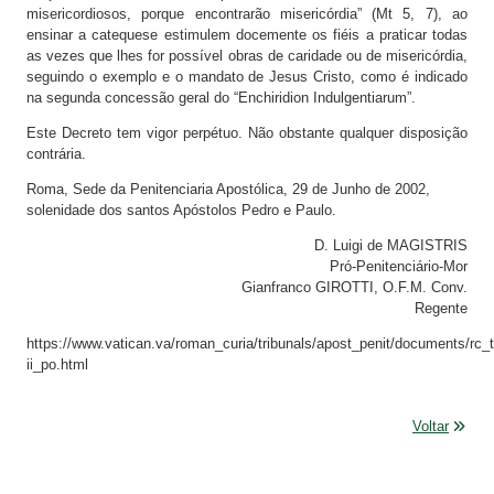
misericordiosos, porque encontrarão misericórdia” (Mt 5, 7), ao
ensinar a catequese estimulem docemente os fiéis a praticar todas
as vezes que lhes for possível obras de caridade ou de misericórdia,
seguindo o exemplo e o mandato de Jesus Cristo, como é indicado
na segunda concessão geral do “Enchiridion Indulgentiarum”.
Este Decreto tem vigor perpétuo. Não obstante qualquer disposição
contrária.
Roma, Sede da Penitenciaria Apostólica, 29 de Junho de 2002,
solenidade dos santos Apóstolos Pedro e Paulo.
D. Luigi de MAGISTRIS
Pró-Penitenciário-Mor
Gianfranco GIROTTI, O.F.M. Conv.
Regente
https://www.vatican.va/roman_curia/tribunals/apost_penit/documents/r
ii_po.html
Voltar