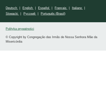
Deutsch
English
Español
Français
Italiano
Slowacki
Ρусский
Português (Brasil)
Polityka prywatności
© Copyright by Congregação das Irmãs de Nossa Senhora Mãe da
Misericórdia