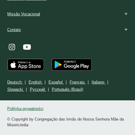
Missão Vocacional
Contato
Deutsch
English
Español
Français
Italiano
Slowacki
Ρусский
Português (Brasil)
Polityka prywatności
© Copyright by Congregação das Irmãs de Nossa Senhora Mãe da
Misericórdia