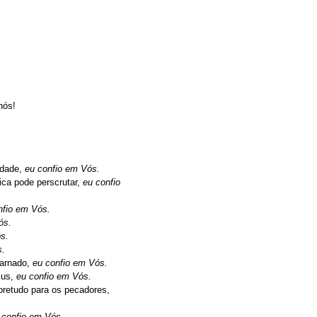
nós!
ndade,
eu confio em Vós.
ca pode perscrutar,
eu confio
nfio em Vós.
ós.
s.
s.
carnado,
eu confio em Vós.
sus,
eu confio em Vós.
bretudo para os pecadores,
 confio em Vós.