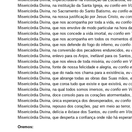
Misericórdia Divina, na instituição da Santa Igreja,
eu confio em V
Misericórdia Divina, no Sacramento do Santo Batismo,
eu confio 
Misericórdia Divina, na nossa justificação por Jesus Cristo,
eu con
Misericórdia Divina, que nos acompanha por toda a vida,
eu confi
Misericórdia Divina, que nos envolve de modo particular na hora d
Misericórdia Divina, que nos concede a vida imortal,
eu confio em
Misericórdia Divina, que nos acompanha em todos os momentos d
Misericórdia Divina, que nos defende do fogo do inferno,
eu confio
Misericórdia Divina, na conversão dos pecadores endurecidos,
eu 
Misericórdia Divina, enlevo para os Anjos, inefável para os Santos
Misericórdia Divina, que nos eleva de toda miséria,
eu confio em V
Misericórdia Divina, fonte de nossa felicidade e alegria,
eu confio 
Misericórdia Divina, que do nada nos chama para a existência,
eu 
Misericórdia Divina, que abrange todas as obras das Suas mãos,
Misericórdia Divina, que coroa tudo que existe e que existirá,
eu c
Misericórdia Divina, na qual todos somos imersos,
eu confio em V
Misericórdia Divina, doce consolo para os corações atormentados
Misericórdia Divina, única esperança dos desesperados,
eu confio
Misericórdia Divina, repouso dos corações, paz em meio ao terror,
Misericórdia Divina, delícia e êxtase dos Santos,
eu confio em Vós
Misericórdia Divina, que desperta a confiança onde não há espera
Oremos: