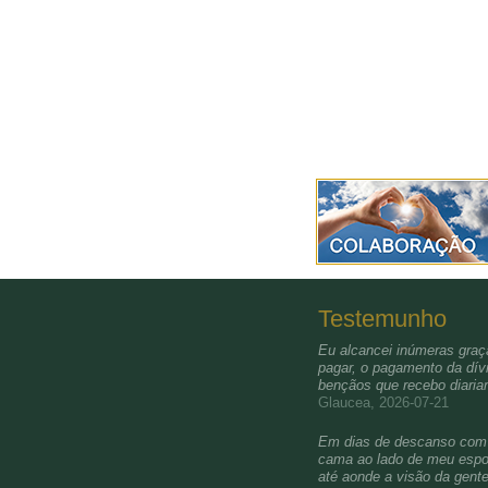
Testemunho
Eu alcancei inúmeras graça
pagar, o pagamento da dívi
bençãos que recebo diari
Glaucea, 2026-07-21
Em dias de descanso com a 
cama ao lado de meu esposo
até aonde a visão da gent