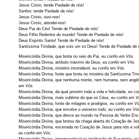
Jesus Cristo, tende Piedade de nós!
Senhor, tende Piedade de nós!
Jesus Cristo, ouvi-nos!
Jesus Cristo, atendei-nos!
Deus Pai do Céu! Tende de Piedade de nós!
Deus Filho Redentor do mundo! Tende de Piedade de nós!
Deus Espírito Santo! Tende de Piedade de nós!
Santíssima Trindade, que sois um só Deus! Tende de Piedade de 
Misericórdia Divina, que brota no seio do Pai,
eu confio em Vós.
Misericórdia Divina, atributo máximo de Deus,
eu confio em Vós.
Misericórdia Divina, mistério insondável,
eu confio em Vós.
Misericórdia Divina, fonte que brota no mistério da Santíssima Tri
Misericórdia Divina, que nenhuma mente, nem humana, nem angéli
em Vós.
Misericórdia Divina, da qual provém toda a vida e felicidade,
eu co
Misericórdia Divina, mais sublime do que os Céus,
eu confio em V
Misericórdia Divina, fonte de milagres e prodígios,
eu confio em Vó
Misericórdia Divina, que envolve o universo todo,
eu confio em Vó
Misericórdia Divina, que desce ao mundo na Pessoa do Verbo En
Misericórdia Divina, que brotou da chaga aberta do Coração de Je
Misericórdia Divina, encerrada no Coração de Jesus para nós e so
eu confio em Vós.
Misericórdia Divina, imperscrutável na instituição da Eucaristia,
eu