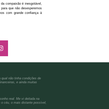
 da compaixão é inesgotável,
ia, para que não desesperemos
os com grande confiança à
a qual não tinha condições de
inanceiras, e ainda muitas
sonho real. Me vi deitada na
o céu, o mais distante possível,