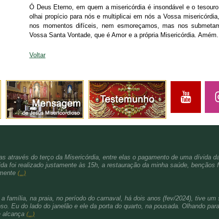
Ó Deus Eterno, em quem a misericórdia é insondável e o tesouro
olhai propício para nós e multiplicai em nós a Vossa misericórd
nos momentos difíceis, nem esmoreçamos, mas nos submetam
Vossa Santa Vontade, que é Amor e a própria Misericórdia. Amém.
Voltar
s através do terço da Misericórdia, entre elas o pagamento de uma dívida d
da foi realizado justamente às 15h, a restauração da minha saúde, bençãos f
amente
(...)
família, na praia, no período do carnaval, há dois anos (fev/2024), tive um 
. Eu do lado do janelão e ele da porta do quarto, na pousada. Olhando para 
e alcança
(...)