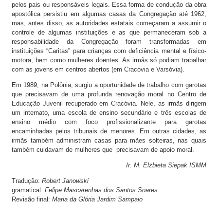
pelos pais ou responsáveis legais. Essa forma de condução da obra
apostólica persistiu em algumas casas da Congregação até 1962,
mas, antes disso, as autoridades estatais começaram a assumir o
controle de algumas instituições e as que permaneceram sob a
responsabilidade da Congregação foram transformadas em
instituições “Caritas” para crianças com deficiência mental e físico-
motora, bem como mulheres doentes. As irmãs só podiam trabalhar
com as jovens em centros abertos (em Cracóvia e Varsóvia).
Em 1989, na Polônia, surgiu a oportunidade de trabalho com garotas
que precisavam de uma profunda renovação moral no Centro de
Educação Juvenil recuperado em Cracóvia. Nele, as irmãs dirigem
um internato, uma escola de ensino secundário e três escolas de
ensino médio com foco profissionalizante para garotas
encaminhadas pelos tribunais de menores. Em outras cidades, as
irmãs também administram casas para mães solteiras, nas quais
também cuidavam de mulheres que precisavam de apoio moral.
Ir. M. Elżbieta Siepak ISMM
Tradução:
Robert Janowski
gramatical:
Felipe Mascarenhas dos Santos Soares
Revisão final:
Maria da Glória Jardim Sampaio