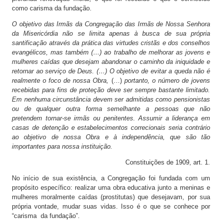
como carisma da fundação.
O objetivo das Irmãs da Congregação das Irmãs de Nossa Senhora
da Misericórdia não se limita apenas à busca de sua própria
santificação através da prática das virtudes cristãs e dos conselhos
evangélicos, mas também (…) ao trabalho de melhorar as jovens e
mulheres caídas que desejam abandonar o caminho da iniquidade e
retornar ao serviço de Deus. (…) O objetivo de evitar a queda não é
realmente o foco de nossa Obra,
(…)
portanto, o número de jovens
recebidas para fins de proteção deve ser sempre bastante limitado.
Em nenhuma circunstância devem ser admitidas como pensionistas
ou de qualquer outra forma semelhante a pessoas que não
pretendem tornar-se irmãs ou penitentes. Assumir a liderança em
casas de detenção e estabelecimentos correcionais seria contrário
ao objetivo de nossa Obra e à independência, que são tão
importantes para nossa instituição.
Constituições de 1909, art. 1.
No início de sua existência, a Congregação foi fundada com um
propósito específico: realizar uma obra educativa junto a meninas e
mulheres moralmente caídas (prostitutas) que desejavam, por sua
própria vontade, mudar suas vidas. Isso é o que se conhece por
“carisma da fundação”.