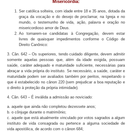
Misericórdia:
Ser católica solteira, com idade entre 18 e 35 anos, dotada da
graça da vocação e do desejo de proclamar, na Igreja e no
mundo, o testemunho de vida, ação, palavra e oração no
misericordioso amor de Deus.
Ao tornarem-se candidatas à Congregação, devem estar
livres de quaisquer impedimentos conforme o Código de
Direito Canônico:
3. Cân. 642 – Os superiores, tendo cuidado diligente, devem admitir
somente aquelas pessoas que, além da idade exigida, possuam
saúde, caráter adequado e maturidade suficiente, necessárias para
abraçar a vida própria do instituto. Se necessário, a saúde, caráter e
maturidade podem ser avaliados também por peritos, respeitando o
que é estabelecido no cânon 220 (sem prejudicar a boa reputação e
o direito à proteção da própria intimidade).
4. Cân. 643 – É inválida a admissão ao noviciado:
a. aquele que ainda não completou dezessete anos;
b. o cônjuge durante o matrimônio;
c. aquele que está atualmente vinculado por votos sagrados a algum
instituto de vida consagrada ou pertence a alguma sociedade de
vida apostólica, de acordo com o cânon 684;