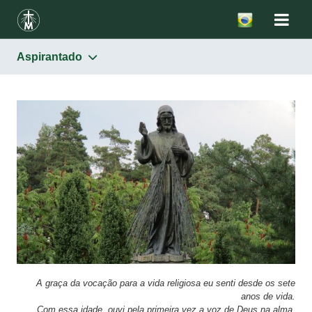
Aspirantado
Congregação
Aspirantado
Postulantado
Noviciado
Juniorado
Formação permanente
A graça da vocação para a vida religiosa eu senti desde os sete
anos de vida.
Com essa idade, ouvi pela primeira vez a voz de Deus na
alma,