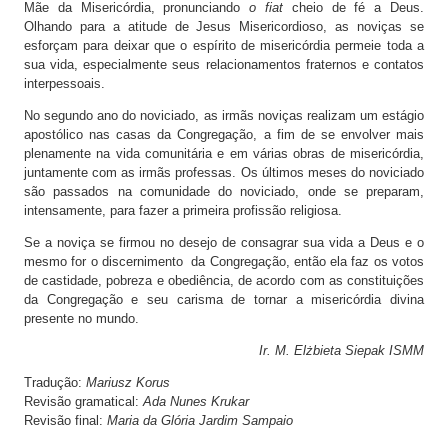
Mãe da Misericórdia, pronunciando
o fiat
cheio de fé a Deus.
Olhando para a atitude de Jesus Misericordioso, as noviças se
esforçam para deixar que o espírito de misericórdia permeie toda a
sua vida, especialmente seus relacionamentos fraternos e contatos
interpessoais.
No segundo ano do noviciado, as irmãs noviças realizam um estágio
apostólico nas casas da Congregação, a fim de se envolver mais
plenamente na vida comunitária e em várias obras de misericórdia,
juntamente com as irmãs professas. Os últimos meses do noviciado
são passados na comunidade do noviciado, onde se preparam,
intensamente, para fazer a primeira profissão religiosa.
Se a noviça se firmou no desejo de consagrar sua vida a Deus e o
mesmo for o discernimento da Congregação, então ela faz os votos
de castidade, pobreza e obediência, de acordo com as constituições
da Congregação e seu carisma de tornar a misericórdia divina
presente no mundo.
Ir. M. Elżbieta Siepak ISMM
Tradução:
Mariusz Korus
Revisão gramatical:
Ada Nunes Krukar
Revisão final:
Maria da Glória Jardim Sampaio