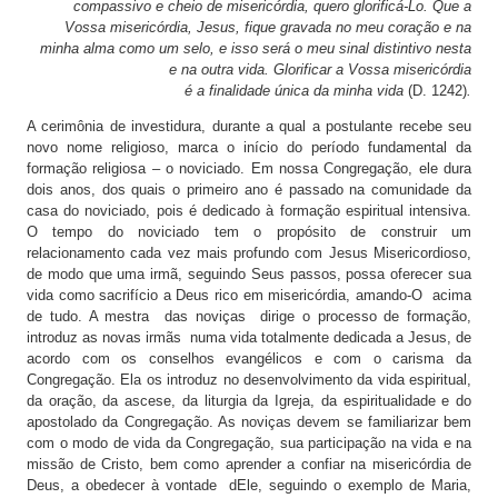
compassivo e cheio de misericórdia, quero glorificá-Lo. Que a
Vossa misericórdia, Jesus, fique gravada no meu coração e na
minha alma como um selo, e isso será o meu sinal distintivo nesta
e na outra vida. Glorificar a Vossa misericórdia
é a finalidade única
da minha vida
(D. 1242)
.
A cerimônia de investidura, durante a qual a postulante recebe seu
novo nome religioso, marca o início do período fundamental da
formação religiosa – o noviciado. Em nossa Congregação, ele dura
dois anos, dos quais o primeiro ano é passado na comunidade da
casa do noviciado, pois é dedicado à formação espiritual intensiva.
O tempo do noviciado tem o propósito de construir um
relacionamento cada vez mais profundo com Jesus Misericordioso,
de modo que uma irmã, seguindo Seus passos, possa oferecer sua
vida como sacrifício a Deus rico em misericórdia, amando-O acima
de tudo. A mestra das noviças dirige o processo de formação,
introduz as novas irmãs numa vida totalmente dedicada a Jesus, de
acordo com os conselhos evangélicos e com o carisma da
Congregação. Ela os introduz no desenvolvimento da vida espiritual,
da oração, da ascese, da liturgia da Igreja, da espiritualidade e do
apostolado da Congregação. As noviças devem se familiarizar bem
com o modo de vida da Congregação, sua participação na vida e na
missão de Cristo, bem como aprender a confiar na misericórdia de
Deus, a obedecer à vontade dEle, seguindo o exemplo de Maria,