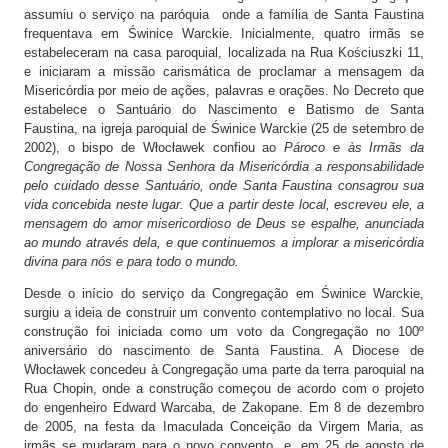
assumiu o serviço na paróquia onde a família de Santa Faustina
frequentava em Świnice Warckie. Inicialmente, quatro irmãs se
estabeleceram na casa paroquial, localizada na Rua Kościuszki 11,
e iniciaram a missão carismática de proclamar a mensagem da
Misericórdia por meio de ações, palavras e orações. No Decreto que
estabelece o Santuário do Nascimento e Batismo de Santa
Faustina, na igreja paroquial de Świnice Warckie (25 de setembro de
2002), o bispo de Włocławek confiou ao
Pároco e às Irmãs da
Congregação de Nossa Senhora da Misericórdia a responsabilidade
pelo cuidado desse Santuário, onde Santa Faustina consagrou sua
vida concebida neste lugar. Que a partir deste local, escreveu ele, a
mensagem do amor misericordioso de Deus se espalhe, anunciada
ao mundo através dela, e que continuemos a implorar a misericórdia
divina para nós e para todo o mundo.
Desde o início do serviço da Congregação em Świnice Warckie,
surgiu a ideia de construir um convento contemplativo no local. Sua
construção foi iniciada como um voto da Congregação no 100º
aniversário do nascimento de Santa Faustina. A Diocese de
Włocławek concedeu à Congregação uma parte da terra paroquial na
Rua Chopin, onde a construção começou de acordo com o projeto
do engenheiro Edward Warcaba, de Zakopane. Em 8 de dezembro
de 2005, na festa da Imaculada Conceição da Virgem Maria, as
irmãs se mudaram para o novo convento, e, em 25 de agosto de