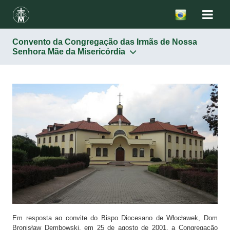
Convento da Congregação das Irmãs de Nossa
Senhora Mãe da Misericórdia
Santuários
Horário das Celebrações
Igreja de São Casimiro
Casa da família de Santa Faustina em Głogowiec
Convento da Congregação das Irmãs de Nossa
Senhora Mãe da Misericórdia
Como chegar
Contato
Em resposta ao convite do Bispo Diocesano de Włocławek, Dom
Bronisław Dembowski, em 25 de agosto de 2001, a Congregação