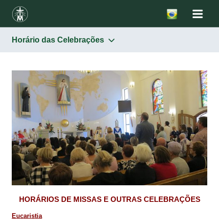
Horário das Celebrações
Santuários
Horário das Celebrações
Igreja de São Casimiro
Casa da família de Santa Faustina em Głogowiec
Convento da Congregação das Irmãs de Nossa Senhora
Mãe da Misericórdia
Como chegar
Contato
HORÁRIOS DE MISSAS E OUTRAS CELEBRAÇÕES
Eucaristia